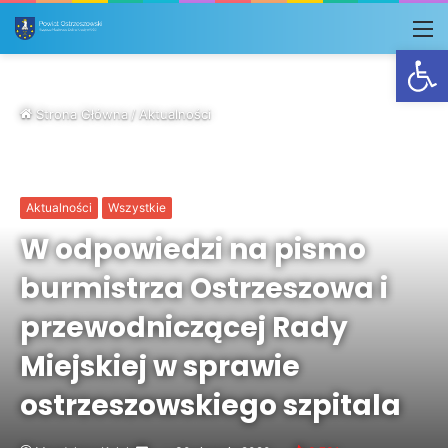
M
Otwórz
Strona Główna
/
Aktualności
Aktualności
Wszystkie
W odpowiedzi na pismo
burmistrza Ostrzeszowa i
przewodniczącej Rady
Miejskiej w sprawie
ostrzeszowskiego szpitala