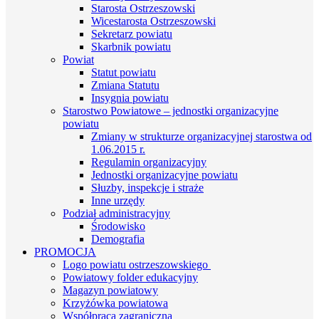
Starosta Ostrzeszowski
Wicestarosta Ostrzeszowski
Sekretarz powiatu
Skarbnik powiatu
Powiat
Statut powiatu
Zmiana Statutu
Insygnia powiatu
Starostwo Powiatowe – jednostki organizacyjne
powiatu
Zmiany w strukturze organizacyjnej starostwa od
1.06.2015 r.
Regulamin organizacyjny
Jednostki organizacyjne powiatu
Słuzby, inspekcje i straże
Inne urzędy
Podział administracyjny
Środowisko
Demografia
PROMOCJA
Logo powiatu ostrzeszowskiego
Powiatowy folder edukacyjny
Magazyn powiatowy
Krzyżówka powiatowa
Współpraca zagraniczna