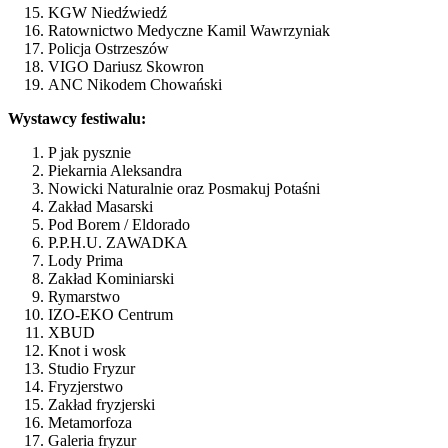
KGW Niedźwiedź
Ratownictwo Medyczne Kamil Wawrzyniak
Policja Ostrzeszów
VIGO Dariusz Skowron
ANC Nikodem Chowański
Wystawcy festiwalu:
P jak pysznie
Piekarnia Aleksandra
Nowicki Naturalnie oraz Posmakuj Potaśni
Zakład Masarski
Pod Borem / Eldorado
P.P.H.U. ZAWADKA
Lody Prima
Zakład Kominiarski
Rymarstwo
IZO-EKO Centrum
XBUD
Knot i wosk
Studio Fryzur
Fryzjerstwo
Zakład fryzjerski
Metamorfoza
Galeria fryzur