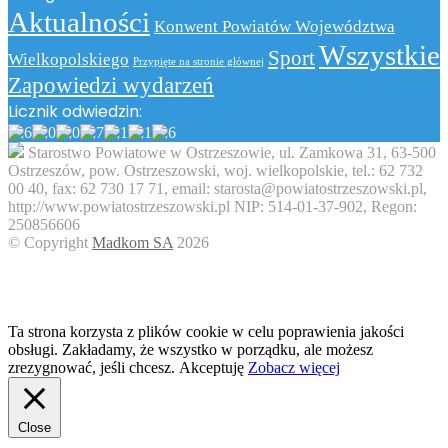
email
Aktualności
Konwent Powiatów Województwa
Wszystkie
Sport
Wielkopolskiego
Przypięte na stronie głównej
Zapowiedzi wydarzeń
Licznik odwiedzin:
Starostwo Powiatowe w Ostrzeszowie, ul. Zamkowa 31, 63-500
Ostrzeszów, pow. Ostrzeszowski, woj. wielkopolskie, tel.: 62 732
00 40, fax: 62 730 17 71, email: starosta@powiatostrzeszowski.pl,
http://www.powiatostrzeszowski.pl NIP: 514-01-37-902, Regon:
250856606
© Copyright
Madkom SA
2026
Facebook
Twitter
WhatsApp
Telegram
Viber
Back
to
top
button
Ta strona korzysta z plików cookie w celu poprawienia jakości
obsługi. Zakładamy, że wszystko w porządku, ale możesz
zrezygnować, jeśli chcesz.
Akceptuję
Zobacz więcej
Close