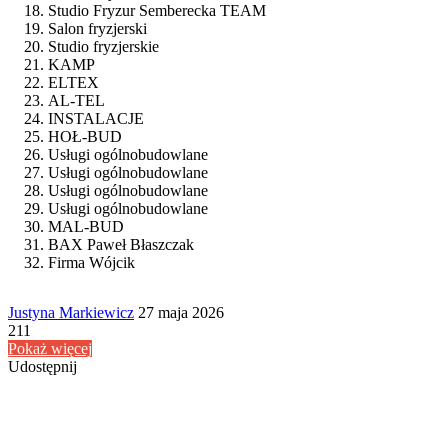
Studio Fryzur Semberecka TEAM
Salon fryzjerski
Studio fryzjerskie
KAMP
ELTEX
AL-TEL
INSTALACJE
HOŁ-BUD
Usługi ogólnobudowlane
Usługi ogólnobudowlane
Usługi ogólnobudowlane
Usługi ogólnobudowlane
MAL-BUD
BAX Paweł Błaszczak
Firma Wójcik
Send
Justyna Markiewicz
27 maja 2026
an
211
email
Pokaż więcej
Udostępnij
Facebook
Udostępnij
Drukuj
przez
Powiązany artykuł
Email