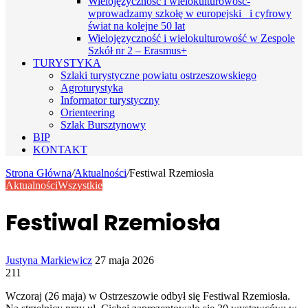
Wielojęzyczność i wielokulturowość-
wprowadzamy szkołę w europejski i cyfrowy
świat na kolejne 50 lat
Wielojęzyczność i wielokulturowość w Zespole
Szkół nr 2 – Erasmus+
TURYSTYKA
Szlaki turystyczne powiatu ostrzeszowskiego
Agroturystyka
Informator turystyczny
Orienteering
Szlak Bursztynowy
BIP
KONTAKT
Strona Główna
/
Aktualności
/
Festiwal Rzemiosła
Aktualności
Wszystkie
Festiwal Rzemiosła
Send
Justyna Markiewicz
27 maja 2026
an
211
email
Wczoraj (26 maja) w Ostrzeszowie odbył się Festiwal Rzemiosła.