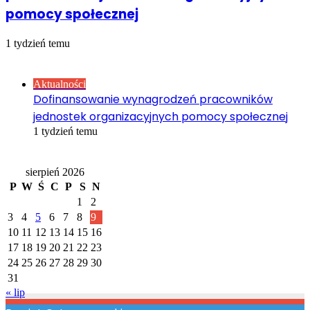
pomocy społecznej
1 tydzień temu
Sprawdź również
Close
Aktualności
Dofinansowanie wynagrodzeń pracowników
jednostek organizacyjnych pomocy społecznej
1 tydzień temu
Kalendarz
sierpień 2026
P
W
Ś
C
P
S
N
1
2
3
4
5
6
7
8
9
10
11
12
13
14
15
16
17
18
19
20
21
22
23
24
25
26
27
28
29
30
31
« lip