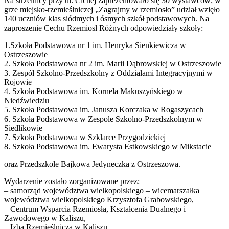
Na strzelnicy przy ul. Cichej zaprezentowało się 30 wystawców; w
grze miejsko-rzemieślniczej „Zagrajmy w rzemiosło” udział wzięło
140 uczniów klas siódmych i ósmych szkół podstawowych. Na
zaproszenie Cechu Rzemiosł Różnych odpowiedziały szkoły:
1.Szkoła Podstawowa nr 1 im. Henryka Sienkiewicza w
Ostrzeszowie
2. Szkoła Podstawowa nr 2 im. Marii Dąbrowskiej w Ostrzeszowie
3. Zespół Szkolno-Przedszkolny z Oddziałami Integracyjnymi w
Rojowie
4. Szkoła Podstawowa im. Kornela Makuszyńskiego w
Niedźwiedziu
5. Szkoła Podstawowa im. Janusza Korczaka w Rogaszycach
6. Szkoła Podstawowa w Zespole Szkolno-Przedszkolnym w
Siedlikowie
7. Szkoła Podstawowa w Szklarce Przygodzickiej
8. Szkoła Podstawowa im. Ewarysta Estkowskiego w Mikstacie
oraz Przedszkole Bajkowa Jedyneczka z Ostrzeszowa.
Wydarzenie zostało zorganizowane przez:
– samorząd województwa wielkopolskiego – wicemarszałka
województwa wielkopolskiego Krzysztofa Grabowskiego,
– Centrum Wsparcia Rzemiosła, Kształcenia Dualnego i
Zawodowego w Kaliszu,
– Izba Rzemieślnicza w Kaliszu,