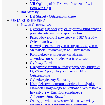
VII Ogólnopolski Festiwal Pasztetników i
Potraw z Gęsi
Bal Starosty
Bal Starosty Ostrzeszowskiego
UNIA EUROPEJSKA
Powiat Ostrzeszowski
Cyfryzacja geodezyjnych rejestrów publicznych
powiatu ostrzeszowskiego – archiwum
Przebudowa drogi powiatowej 5587 Grabów-
Osiek – archiwum
Rozwój elektronicznych usług publicznych w
Starostwie Powiatowym w Ostrzeszowie
Kompleksowe wsparcie kształcenia
zawodowego w powiecie ostrzeszowskim
Cyfrowy Powiat
Urządzenie terenu rekreacyjnego przy budynku
D, ZS nr 2 przy ulicy Zamkowej 10 w
Ostrzeszowie
Cyberbezpieczny Samorząd
Kompleksowa termomodernizacja budynku
Obwodu Drogowego w Grabowie Wójtostwo –
Inwestycją w Energooszczędność i
Zrównoważony Rozwój
Odkryj powiat ostrzeszowski – nowe wiaty
przystankowe z informacją turystyczną