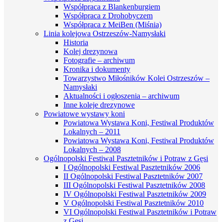
Współpraca z Blankenburgiem
Współpraca z Drohobyczem
Współpraca z MeiBen (Miśnia)
Linia kolejowa Ostrzeszów-Namysłaki
Historia
Kolej drezynowa
Fotografie – archiwum
Kronika i dokumenty
Towarzystwo Miłośników Kolei Ostrzeszów –
Namysłaki
Aktualności i ogłoszenia – archiwum
Inne koleje drezynowe
Powiatowe wystawy koni
Powiatowa Wystawa Koni, Festiwal Produktów
Lokalnych – 2011
Powiatowa Wystawa Koni, Festiwal Produktów
Lokalnych – 2008
Ogólnopolski Festiwal Pasztetników i Potraw z Gęsi
I Ogólnopolski Festiwal Pasztetników 2006
II Ogólnopolski Festiwal Pasztetników 2007
III Ogólnopolski Festiwal Pasztetników 2008
IV Ogólnopolski Festiwal Pasztetników 2009
V Ogólnopolski Festiwal Pasztetników 2010
VI Ogólnopolski Festiwal Pasztetników i Potraw
z Gęsi