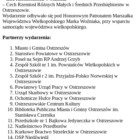
– Cech Rzemiosł Różnych Małych i Średnich Przedsiębiorstw w
Ostrzeszowie.
Wydarzenie odbywało się pod Honorowym Patronatem Marszałka
Województwa Wielkopolskiego Marka Woźniaka, przy wsparciu
samorządu województwa wielkopolskiego.
Partnerzy wydarzenia:
Miasto i Gmina Ostrzeszów
Starostwo Powiatowe w Ostrzeszowie
Poseł na Sejm RP Andrzej Grzyb
Zespół Szkół nr 1 im. Powstańców Wielkopolskich w
Ostrzeszowie
Zespół Szkół r 2 im. Przyjaźni-Polsko Norweskiej w
Ostrzeszowie
Powiatowy Urząd Pracy w Ostrzeszowie
Urząd Skarbowy w Ostrzeszowie
Ochotnicze Hufce Pracy w Ostrzeszowie
Ostrzeszowskie Centrum Kultury
Biblioteka Publiczna Miasta i Gminy Ostrzeszów im.
Stanisława Czernika
Przedszkole nr 1 Bajkowa Jedyneczka w Ostrzeszowie
Nadleśnictwo Przedborów
Kurkowe Bractwo Strzeleckie w Ostrzeszowie
OSP Niedźwiedź