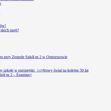
e
u
iów!
kich pasji?
o przy Zespole Szkół nr 2 w Ostrzeszowie
szkołę w europejski i cyfrowy świat na kolejne 50 lat
kół nr 2 – Erasmus+