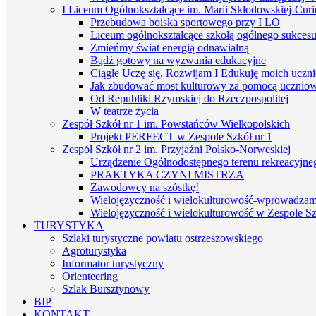
I Liceum Ogólnokształcące im. Marii Skłodowskiej-Curi
Przebudowa boiska sportowego przy I LO
Liceum ogólnokształcące szkołą ogólnego sukces
Zmieńmy świat energią odnawialną
Bądź gotowy na wyzwania edukacyjne
Ciągle Uczę się, Rozwijam I Edukuję moich uczn
Jak zbudować most kulturowy za pomocą uczniows
Od Republiki Rzymskiej do Rzeczpospolitej
W teatrze życia
Zespół Szkół nr 1 im. Powstańców Wielkopolskich
Projekt PERFECT w Zespole Szkół nr 1
Zespół Szkół nr 2 im. Przyjaźni Polsko-Norweskiej
Urządzenie Ogólnodostępnego terenu rekreacyjneg
PRAKTYKA CZYNI MISTRZA
Zawodowcy na szóstkę!
Wielojęzyczność i wielokulturowość-wprowadzamy 
Wielojęzyczność i wielokulturowość w Zespole Sz
TURYSTYKA
Szlaki turystyczne powiatu ostrzeszowskiego
Agroturystyka
Informator turystyczny
Orienteering
Szlak Bursztynowy
BIP
KONTAKT