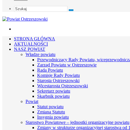
Szukaj
Menu
STRONA GŁÓWNA
AKTUALNOŚCI
NASZ POWIAT
Władze powiatu
Przewodniczący Rady Powiatu, wiceprzewodnicz
Zarząd Powiatu w Ostrzeszowie
Rada Powiatu
Komisje Rady Powiatu
Starosta Ostrzeszowski
Wicestarosta Ostrzeszowski
Sekretarz powiatu
Skarbnik powiatu
Powiat
Statut powiatu
Zmiana Statutu
Insygnia powiatu
Starostwo Powiatowe – jednostki organizacyjne powiatu
Zmiany w strukturze organizacyjnej starostwa od 1