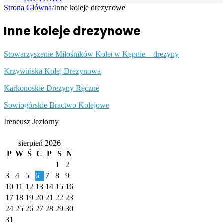
Strona Główna
/
Inne koleje drezynowe
Inne koleje drezynowe
Stowarzyszenie Miłośników Kolei w Kępnie – drezyny
Krzywińska Kolej Drezynowa
Karkonoskie Drezyny Ręczne
Sowiogórskie Bractwo Kolejowe
Ireneusz Jeziorny
Kalendarz
sierpień 2026
P
W
Ś
C
P
S
N
1
2
3
4
5
6
7
8
9
10
11
12
13
14
15
16
17
18
19
20
21
22
23
24
25
26
27
28
29
30
31