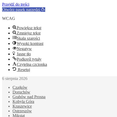
Przejdź do treści
Otwórz pasek narzędzi
WCAG
Powiększ tekst
Zmniejsz tekst
Skala szarości
Wysoki kontrast
Negatyw
Jasne tło
Podkreśl tytuły
Czytelna czcionka
Resetuj
6 sierpnia 2026
Czajków
Doruchów
Grabów nad Prosną
Kobyla Góra
Kraszewice
Ostrzeszów
Mikstat