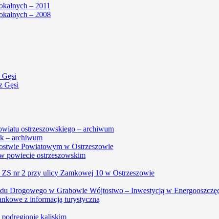
okalnych – 2011
okalnych – 2008
 Gęsi
z Gęsi
powiatu ostrzeszowskiego – archiwum
k – archiwum
arostwie Powiatowym w Ostrzeszowie
w powiecie ostrzeszowskim
, ZS nr 2 przy ulicy Zamkowej 10 w Ostrzeszowie
du Drogowego w Grabowie Wójtostwo – Inwestycją w Energooszczę
ankowe z informacją turystyczną
w podregionie kaliskim