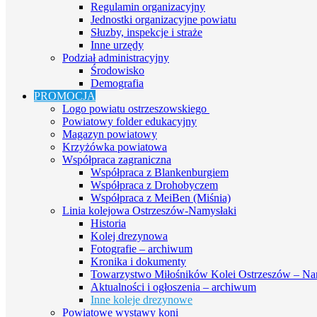
Regulamin organizacyjny
Jednostki organizacyjne powiatu
Słuzby, inspekcje i straże
Inne urzędy
Podział administracyjny
Środowisko
Demografia
PROMOCJA
Logo powiatu ostrzeszowskiego
Powiatowy folder edukacyjny
Magazyn powiatowy
Krzyżówka powiatowa
Współpraca zagraniczna
Współpraca z Blankenburgiem
Współpraca z Drohobyczem
Współpraca z MeiBen (Miśnia)
Linia kolejowa Ostrzeszów-Namysłaki
Historia
Kolej drezynowa
Fotografie – archiwum
Kronika i dokumenty
Towarzystwo Miłośników Kolei Ostrzeszów – Na
Aktualności i ogłoszenia – archiwum
Inne koleje drezynowe
Powiatowe wystawy koni