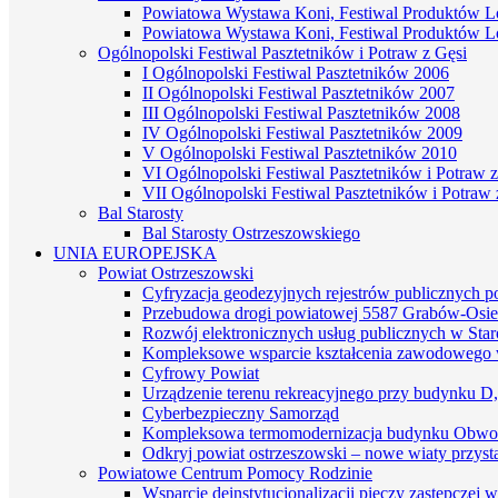
Powiatowa Wystawa Koni, Festiwal Produktów L
Powiatowa Wystawa Koni, Festiwal Produktów L
Ogólnopolski Festiwal Pasztetników i Potraw z Gęsi
I Ogólnopolski Festiwal Pasztetników 2006
II Ogólnopolski Festiwal Pasztetników 2007
III Ogólnopolski Festiwal Pasztetników 2008
IV Ogólnopolski Festiwal Pasztetników 2009
V Ogólnopolski Festiwal Pasztetników 2010
VI Ogólnopolski Festiwal Pasztetników i Potraw z
VII Ogólnopolski Festiwal Pasztetników i Potraw 
Bal Starosty
Bal Starosty Ostrzeszowskiego
UNIA EUROPEJSKA
Powiat Ostrzeszowski
Cyfryzacja geodezyjnych rejestrów publicznych 
Przebudowa drogi powiatowej 5587 Grabów-Osie
Rozwój elektronicznych usług publicznych w St
Kompleksowe wsparcie kształcenia zawodowego 
Cyfrowy Powiat
Urządzenie terenu rekreacyjnego przy budynku D
Cyberbezpieczny Samorząd
Kompleksowa termomodernizacja budynku Obwo
Odkryj powiat ostrzeszowski – nowe wiaty przyst
Powiatowe Centrum Pomocy Rodzinie
Wsparcie deinstytucjonalizacji pieczy zastępczej 