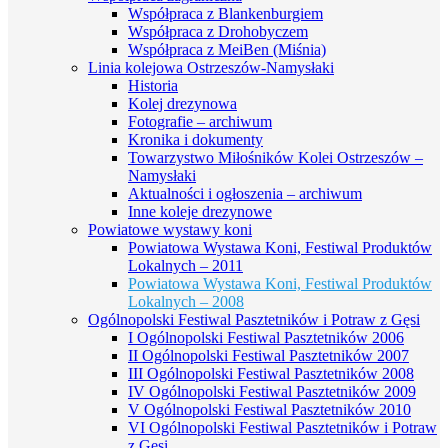
Współpraca z Blankenburgiem
Współpraca z Drohobyczem
Współpraca z MeiBen (Miśnia)
Linia kolejowa Ostrzeszów-Namysłaki
Historia
Kolej drezynowa
Fotografie – archiwum
Kronika i dokumenty
Towarzystwo Miłośników Kolei Ostrzeszów –
Namysłaki
Aktualności i ogłoszenia – archiwum
Inne koleje drezynowe
Powiatowe wystawy koni
Powiatowa Wystawa Koni, Festiwal Produktów
Lokalnych – 2011
Powiatowa Wystawa Koni, Festiwal Produktów
Lokalnych – 2008
Ogólnopolski Festiwal Pasztetników i Potraw z Gęsi
I Ogólnopolski Festiwal Pasztetników 2006
II Ogólnopolski Festiwal Pasztetników 2007
III Ogólnopolski Festiwal Pasztetników 2008
IV Ogólnopolski Festiwal Pasztetników 2009
V Ogólnopolski Festiwal Pasztetników 2010
VI Ogólnopolski Festiwal Pasztetników i Potraw
z Gęsi