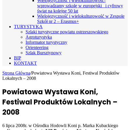
Wielojęzyczność i wielokulturowość-
wprowadzamy szkołę w europejski i cyfrowy
świat na kolejne 50 lat
Wielojęzyczność i wielokulturowość w Zespole
Szkół nr 2 – Erasmus+
TURYSTYKA
Szlaki turystyczne powiatu ostrzeszowskiego
Agroturystyka
Informator turystyczny
Orienteering
Szlak Bursztynowy
BIP
KONTAKT
Strona Główna
/
Powiatowa Wystawa Koni, Festiwal Produktów
Lokalnych – 2008
Powiatowa Wystawa Koni,
Festiwal Produktów Lokalnych –
2008
6 lipca 2008r. w Ośrodku Hodowli Koni p. Marka Kubackiego