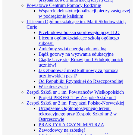
Powiatowe Centrum Pomocy Rodzinie
Wsparcie deinstytucjonalizacji pieczy zastępczej
w podregionie kaliskim
I Liceum Ogólnokształcące im. Marii Skłodowskiej-
Curie
Przebudowa boiska sportowego przy I LO
Liceum ogólnokształcące szkołą ogólnego
sukcesu
Zmieńmy świat energią odnawialną
Bądź gotowy na wyzwania edukacyjne
Ciągle Uczę się, Rozwijam I Edukuję moich
uczniów!
Jak zbudować most kulturowy za pomocą
uczniowskich pasji?
Od Republiki Rzymskiej do Rzeczpospolitej
W teatrze życia
Zespół Szkół nr 1 im. Powstańców Wielkopolskich
Projekt PERFECT w Zespole Szkół nr 1
Zespół Szkół nr 2 im. Przyjaźni Polsko-Norweskiej
Urządzenie Ogólnodostępnego terenu
rekreacyjnego przy Zespole Szkół nr 2 w
Ostrzeszowie
PRAKTYKA CZYNI MISTRZA
Zawodowcy na szóstkę!