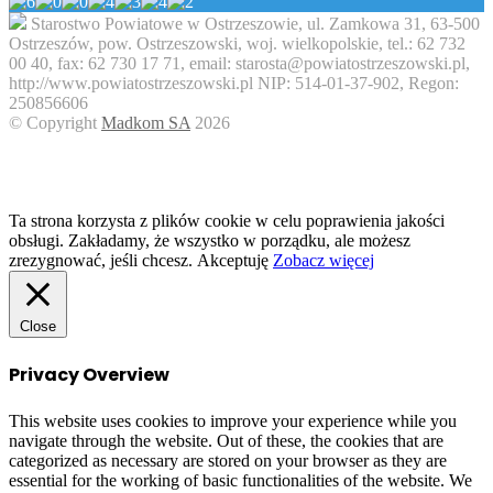
Starostwo Powiatowe w Ostrzeszowie, ul. Zamkowa 31, 63-500
Ostrzeszów, pow. Ostrzeszowski, woj. wielkopolskie, tel.: 62 732
00 40, fax: 62 730 17 71, email: starosta@powiatostrzeszowski.pl,
http://www.powiatostrzeszowski.pl NIP: 514-01-37-902, Regon:
250856606
© Copyright
Madkom SA
2026
Back
to
top
button
Ta strona korzysta z plików cookie w celu poprawienia jakości
obsługi. Zakładamy, że wszystko w porządku, ale możesz
zrezygnować, jeśli chcesz.
Akceptuję
Zobacz więcej
Close
Privacy Overview
This website uses cookies to improve your experience while you
navigate through the website. Out of these, the cookies that are
categorized as necessary are stored on your browser as they are
essential for the working of basic functionalities of the website. We