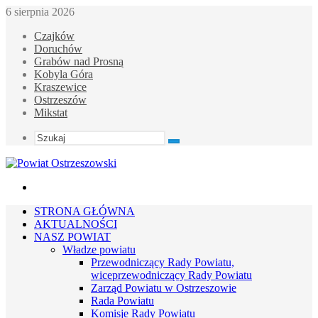
6 sierpnia 2026
Czajków
Doruchów
Grabów nad Prosną
Kobyla Góra
Kraszewice
Ostrzeszów
Mikstat
Szukaj
Menu
STRONA GŁÓWNA
AKTUALNOŚCI
NASZ POWIAT
Władze powiatu
Przewodniczący Rady Powiatu,
wiceprzewodniczący Rady Powiatu
Zarząd Powiatu w Ostrzeszowie
Rada Powiatu
Komisje Rady Powiatu