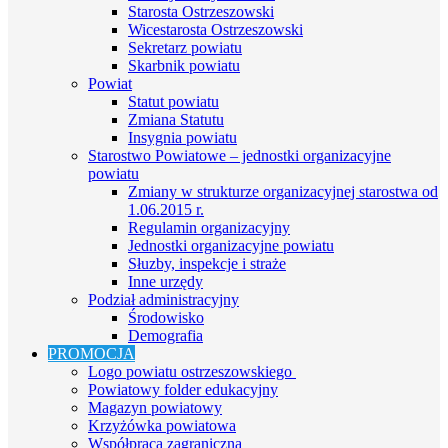
Starosta Ostrzeszowski
Wicestarosta Ostrzeszowski
Sekretarz powiatu
Skarbnik powiatu
Powiat
Statut powiatu
Zmiana Statutu
Insygnia powiatu
Starostwo Powiatowe – jednostki organizacyjne
powiatu
Zmiany w strukturze organizacyjnej starostwa od
1.06.2015 r.
Regulamin organizacyjny
Jednostki organizacyjne powiatu
Słuzby, inspekcje i straże
Inne urzędy
Podział administracyjny
Środowisko
Demografia
PROMOCJA
Logo powiatu ostrzeszowskiego
Powiatowy folder edukacyjny
Magazyn powiatowy
Krzyżówka powiatowa
Współpraca zagraniczna