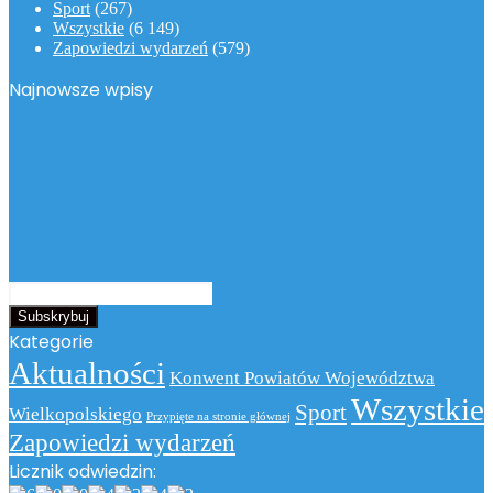
Sport
(267)
Wszystkie
(6 149)
Zapowiedzi wydarzeń
(579)
Najnowsze wpisy
Podaj
swój
adres
Kategorie
email
Aktualności
Konwent Powiatów Województwa
Wszystkie
Sport
Wielkopolskiego
Przypięte na stronie głównej
Zapowiedzi wydarzeń
Licznik odwiedzin: