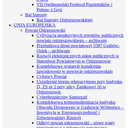
VII Ogólnopolski Festiwal Pasztetników i
Potraw z Gęsi
Bal Starosty
Bal Starosty Ostrzeszowskiego
UNIA EUROPEJSKA
Powiat Ostrzeszowski
Cyfryzacja geodezyjnych rejestrów publicznych
powiatu ostrzeszowskiego – archiwum
Przebudowa drogi powiatowej 5587 Grabów-
Osiek – archiwum
Rozwój elektronicznych usług publicznych w
Starostwie Powiatowym w Ostrzeszowie
Kompleksowe wsparcie kształcenia
zawodowego w powiecie ostrzeszowskim
Cyfrowy Powiat
Urządzenie terenu rekreacyjnego przy budynku
D, ZS nr 2 przy ulicy Zamkowej 10 w
Ostrzeszowie
Cyberbezpieczny Samorząd
Kompleksowa termomodernizacja budynku
Obwodu Drogowego w Grabowie Wójtostwo –
Inwestycją w Energooszczędność i
Zrównoważony Rozwój
Odkryj powiat ostrzeszowski – nowe wiaty
przystankowe z informacją turystyczną