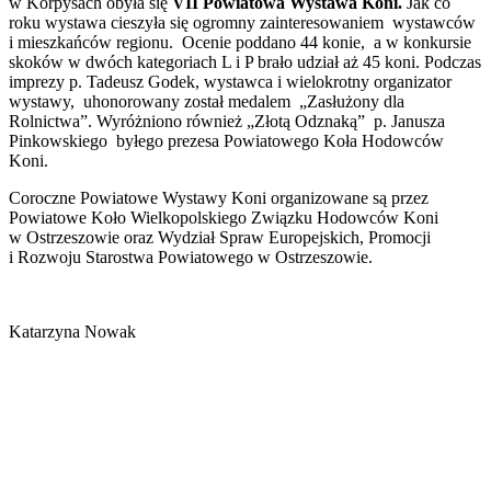
w Korpysach obyła się
VII Powiatowa Wystawa Koni.
Jak co
roku wystawa cieszyła się ogromny zainteresowaniem wystawców
i mieszkańców regionu. Ocenie poddano 44 konie, a w konkursie
skoków w dwóch kategoriach L i P brało udział aż 45 koni. Podczas
imprezy p. Tadeusz Godek, wystawca i wielokrotny organizator
wystawy, uhonorowany został medalem „Zasłużony dla
Rolnictwa”. Wyróżniono również „Złotą Odznaką” p. Janusza
Pinkowskiego byłego prezesa Powiatowego Koła Hodowców
Koni.
Coroczne Powiatowe Wystawy Koni organizowane są przez
Powiatowe Koło Wielkopolskiego Związku Hodowców Koni
w Ostrzeszowie oraz Wydział Spraw Europejskich, Promocji
i Rozwoju Starostwa Powiatowego w Ostrzeszowie.
Katarzyna Nowak