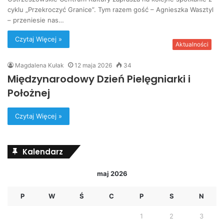
cyklu „Przekroczyć Granice”. Tym razem gość – Agnieszka Wasztyl
– przeniesie nas…
Czytaj Więcej »
Aktualności
Magdalena Kułak
12 maja 2026
34
Międzynarodowy Dzień Pielęgniarki i
Położnej
Czytaj Więcej »
Kalendarz
maj 2026
P
W
Ś
C
P
S
N
1
2
3