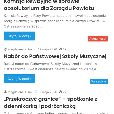
Komisja Rewizyjna w sprawie
absolutorium dla Zarządu Powiatu
Komisja Rewizyjna Rady Powiatu na ostatnim swoim posiedzeniu
podjęła uchwałę w sprawie absolutorium dla Zarządu Powiatu w
Ostrzeszowie za 2025…
Czytaj Więcej »
Aktualności
Magdalena Kułak
12 maja 2026
27
Nabór do Państwowej Szkoły Muzycznej
Ruszył nabór do Państwowej Szkoły Muzycznej I stopnia w
Ostrzeszowie. Kwestionariusze należy składać do 28 maja.
Czytaj Więcej »
Wszystkie
Magdalena Kułak
12 maja 2026
22
„Przekroczyć granice” – spotkanie z
dziennikarką i podróżniczką
Ostrzeszowskie Centrum Kultury zaprasza na kolejne spotkanie z