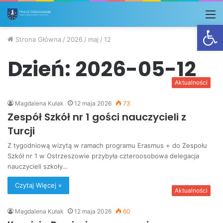
M
Otwórz
Strona Główna
/
2026
/
maj
/
12
Dzień:
2026-05-12
Aktualności
Magdalena Kułak
12 maja 2026
73
Zespół Szkół nr 1 gości nauczycieli z
Turcji
Z tygodniową wizytą w ramach programu Erasmus + do Zespołu
Szkół nr 1 w Ostrzeszowie przybyła czteroosobowa delegacja
nauczycieli szkoły…
Czytaj Więcej »
Aktualności
Magdalena Kułak
12 maja 2026
60