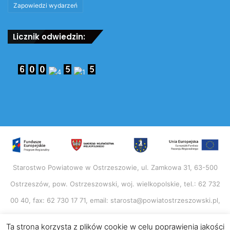
Zapowiedzi wydarzeń
Licznik odwiedzin:
Starostwo Powiatowe w Ostrzeszowie, ul. Zamkowa 31, 63-500
Ostrzeszów, pow. Ostrzeszowski, woj. wielkopolskie, tel.: 62 732
00 40, fax: 62 730 17 71, email: starosta@powiatostrzeszowski.pl,
http://www.powiatostrzeszowski.pl NIP: 514-01-37-902, Regon:
Ta strona korzysta z plików cookie w celu poprawienia jakości