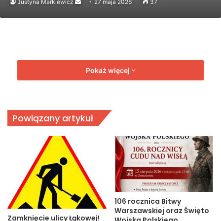
Send
Justyna Markiewicz
27 maja 2026
37
an
email
Pokaż więcej
Powiązany artykuł
106 rocznica Bitwy
Warszawskiej oraz Święto
Zamknięcie ulicy Łąkowej!
Wojska Polskiego