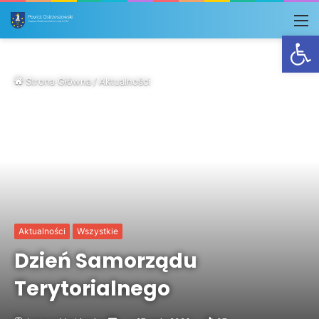
M
Otwórz
Strona Główna
/
Aktualności
Aktualności
Wszystkie
Dzień Samorządu
Terytorialnego