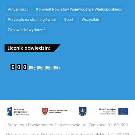
Aktualności
Konwent Powiatów Województwa Wielkopolskiego
Przypięte na stronie głównej
Sport
Wszystkie
Zapowiedzi wydarzeń
Licznik odwiedzin:
Starostwo Powiatowe w Ostrzeszowie, ul. Zamkowa 31, 63-500
Ostrzeszów, pow. Ostrzeszowski, woj. wielkopolskie, tel.: 62 732