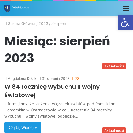
M
Otwórz
Strona Główna
/
2023
/
sierpień
Miesiąc:
sierpień
2023
Aktualności
Magdalena Kułak
31 sierpnia 2023
73
W 84 rocznicę wybuchu II wojny
światowej
Informujemy, że złożenie wiązanek kwiatów pod Pomnikiem
Harcerskim w Ostrzeszowie w celu uczczenia 84 rocznicy
wybuchu II wojny światowej odbędzie…
Czytaj Więcej »
Aktualności