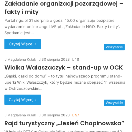
Zakładanie organizacji pozarządowej –
fakty i mity
Portal ngo.pl 31 sierpnia o godz. 15.00 organizuje bezpłatne
wydarzenie online #ngoLIVE pt. „Zakładanie NGO. Fakty i mity”.
Spotkanie jest…
Czytaj Więcej »
Wszystkie
Magdalena Kułak
30 sierpnia 2023
18
Wiolka Walaszaczyk – stand-up w OCK
„Gąski, gąski do domu” – to tytuł najnowszego programu stand-
uperki Wilki Walaszczyk, który będzie można obejrzeć 11 września
w Ostrzeszowskim…
Czytaj Więcej »
Wszystkie
Magdalena Kułak
30 sierpnia 2023
97
Rajd turystyczny „Jesień Chopinowska”
W imieniu PTTK w Ostrowie Wlkp. serdecznie zapraszamy na 62