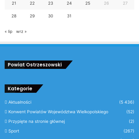
21
22
23
24
25
26
27
28
29
30
31
« lip
wrz »
Powiat Ostrzeszowski
Kategorie
Aktualności
(5 436)
Konwent Powiatów Województwa Wielkopolskiego
(52)
Przypięte na stronie głównej
(2)
Sport
(267)