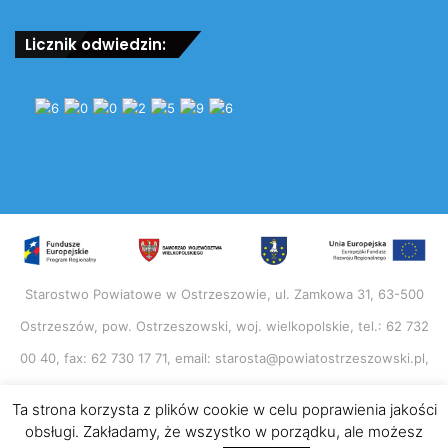
Licznik odwiedzin:
Starostwo Powiatowe w Ostrzeszowie, ul. Zamkowa 31, 63-500
Ostrzeszów, pow. Ostrzeszowski, woj. wielkopolskie, tel.: 62 732
00 40, fax: 62 730 17 71, email: starosta@powiatostrzeszowski.pl,
http://www.powiatostrzeszowski.pl NIP: 514-01-37-902, Regon:
Ta strona korzysta z plików cookie w celu poprawienia jakości
250856606
obsługi. Zakładamy, że wszystko w porządku, ale możesz