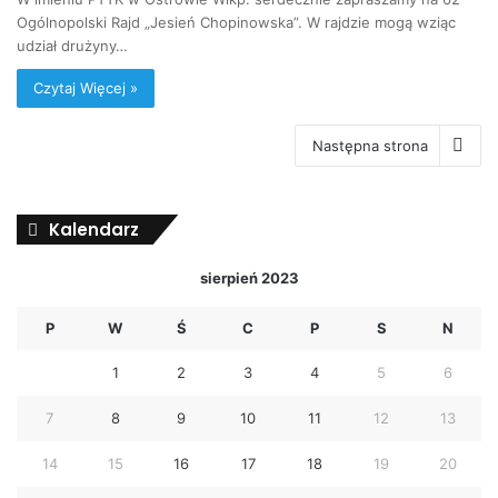
Ogólnopolski Rajd „Jesień Chopinowska”. W rajdzie mogą wziąc
udział drużyny…
Czytaj Więcej »
Następna strona
Kalendarz
sierpień 2023
P
W
Ś
C
P
S
N
1
2
3
4
5
6
7
8
9
10
11
12
13
14
15
16
17
18
19
20