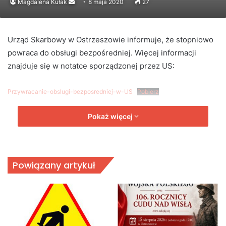
Send
Magdalena Kułak
8 maja 2020
27
an
email
Urząd Skarbowy w Ostrzeszowie informuje, że stopniowo
powraca do obsługi bezpośredniej. Więcej informacji
znajduje się w notatce sporządzonej przez US:
Przywracanie-obslugi-bezposredniej-w-US
Pobierz
Pokaż więcej
Powiązany artykuł