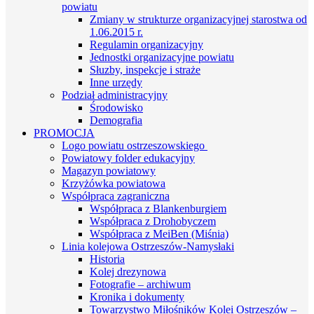
powiatu
Zmiany w strukturze organizacyjnej starostwa od
1.06.2015 r.
Regulamin organizacyjny
Jednostki organizacyjne powiatu
Słuzby, inspekcje i straże
Inne urzędy
Podział administracyjny
Środowisko
Demografia
PROMOCJA
Logo powiatu ostrzeszowskiego
Powiatowy folder edukacyjny
Magazyn powiatowy
Krzyżówka powiatowa
Współpraca zagraniczna
Współpraca z Blankenburgiem
Współpraca z Drohobyczem
Współpraca z MeiBen (Miśnia)
Linia kolejowa Ostrzeszów-Namysłaki
Historia
Kolej drezynowa
Fotografie – archiwum
Kronika i dokumenty
Towarzystwo Miłośników Kolei Ostrzeszów –