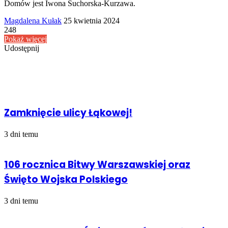
Domów jest Iwona Suchorska-Kurzawa.
Send
Magdalena Kułak
25 kwietnia 2024
an
248
email
Pokaż więcej
Udostępnij
Facebook
Udostępnij
Drukuj
przez
Powiązany artykuł
Email
Zamknięcie ulicy Łąkowej!
3 dni temu
106 rocznica Bitwy Warszawskiej oraz
Święto Wojska Polskiego
3 dni temu