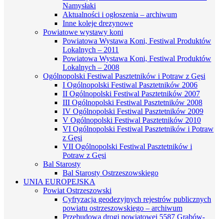
Namysłaki
Aktualności i ogłoszenia – archiwum
Inne koleje drezynowe
Powiatowe wystawy koni
Powiatowa Wystawa Koni, Festiwal Produktów
Lokalnych – 2011
Powiatowa Wystawa Koni, Festiwal Produktów
Lokalnych – 2008
Ogólnopolski Festiwal Pasztetników i Potraw z Gęsi
I Ogólnopolski Festiwal Pasztetników 2006
II Ogólnopolski Festiwal Pasztetników 2007
III Ogólnopolski Festiwal Pasztetników 2008
IV Ogólnopolski Festiwal Pasztetników 2009
V Ogólnopolski Festiwal Pasztetników 2010
VI Ogólnopolski Festiwal Pasztetników i Potraw
z Gęsi
VII Ogólnopolski Festiwal Pasztetników i
Potraw z Gęsi
Bal Starosty
Bal Starosty Ostrzeszowskiego
UNIA EUROPEJSKA
Powiat Ostrzeszowski
Cyfryzacja geodezyjnych rejestrów publicznych
powiatu ostrzeszowskiego – archiwum
Przebudowa drogi powiatowej 5587 Grabów-