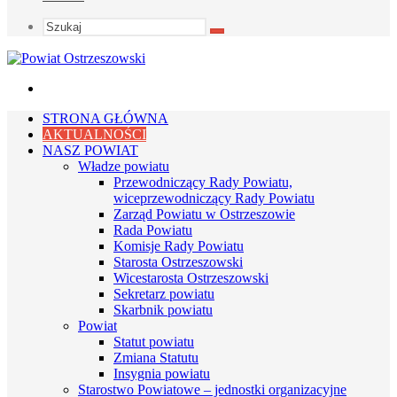
Szukaj
Menu
STRONA GŁÓWNA
AKTUALNOŚCI
NASZ POWIAT
Władze powiatu
Przewodniczący Rady Powiatu,
wiceprzewodniczący Rady Powiatu
Zarząd Powiatu w Ostrzeszowie
Rada Powiatu
Komisje Rady Powiatu
Starosta Ostrzeszowski
Wicestarosta Ostrzeszowski
Sekretarz powiatu
Skarbnik powiatu
Powiat
Statut powiatu
Zmiana Statutu
Insygnia powiatu
Starostwo Powiatowe – jednostki organizacyjne