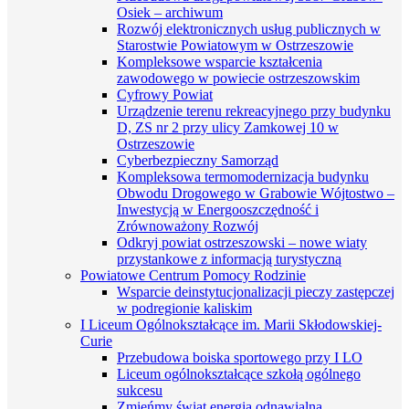
Osiek – archiwum
Rozwój elektronicznych usług publicznych w
Starostwie Powiatowym w Ostrzeszowie
Kompleksowe wsparcie kształcenia
zawodowego w powiecie ostrzeszowskim
Cyfrowy Powiat
Urządzenie terenu rekreacyjnego przy budynku
D, ZS nr 2 przy ulicy Zamkowej 10 w
Ostrzeszowie
Cyberbezpieczny Samorząd
Kompleksowa termomodernizacja budynku
Obwodu Drogowego w Grabowie Wójtostwo –
Inwestycją w Energooszczędność i
Zrównoważony Rozwój
Odkryj powiat ostrzeszowski – nowe wiaty
przystankowe z informacją turystyczną
Powiatowe Centrum Pomocy Rodzinie
Wsparcie deinstytucjonalizacji pieczy zastępczej
w podregionie kaliskim
I Liceum Ogólnokształcące im. Marii Skłodowskiej-
Curie
Przebudowa boiska sportowego przy I LO
Liceum ogólnokształcące szkołą ogólnego
sukcesu
Zmieńmy świat energią odnawialną