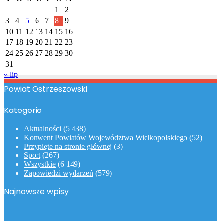
1
2
3
4
5
6
7
8
9
10
11
12
13
14
15
16
17
18
19
20
21
22
23
24
25
26
27
28
29
30
31
« lip
Powiat Ostrzeszowski
Kategorie
Aktualności
(5 438)
Konwent Powiatów Województwa Wielkopolskiego
(52)
Przypięte na stronie głównej
(3)
Sport
(267)
Wszystkie
(6 149)
Zapowiedzi wydarzeń
(579)
Najnowsze wpisy