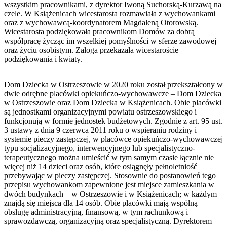
wszystkim pracownikami, z dyrektor Iwoną Suchorską-Kurzawą na
czele. W Książenicach wicestarosta rozmawiała z wychowankami
oraz z wychowawcą-koordynatorem Magdaleną Otorowską.
Wicestarosta podziękowała pracownikom Domów za dobrą
współpracę życząc im wszelkiej pomyślności w sferze zawodowej
oraz życiu osobistym. Załoga przekazała wicestaroście
podziękowania i kwiaty.
Dom Dziecka w Ostrzeszowie w 2020 roku został przekształcony w
dwie odrębne placówki opiekuńczo-wychowawcze – Dom Dziecka
w Ostrzeszowie oraz Dom Dziecka w Książenicach. Obie placówki
są jednostkami organizacyjnymi powiatu ostrzeszowskiego i
funkcjonują w formie jednostek budżetowych. Zgodnie z art. 95 ust.
3 ustawy z dnia 9 czerwca 2011 roku o wspieraniu rodziny i
systemie pieczy zastępczej, w placówce opiekuńczo-wychowawczej
typu socjalizacyjnego, interwencyjnego lub specjalistyczno-
terapeutycznego można umieścić w tym samym czasie łącznie nie
więcej niż 14 dzieci oraz osób, które osiągnęły pełnoletniość
przebywając w pieczy zastępczej. Stosownie do postanowień tego
przepisu wychowankom zapewnione jest miejsce zamieszkania w
dwóch budynkach – w Ostrzeszowie i w Książenicach; w każdym
znajdą się miejsca dla 14 osób. Obie placówki mają wspólną
obsługę administracyjną, finansową, w tym rachunkową i
sprawozdawczą, organizacyjną oraz specjalistyczną. Dyrektorem