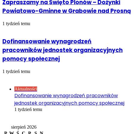
Zapraszamy na Święto Plonów – Dożynki
Powiatowo-Gminne w Grabowie nad Prosną
1 tydzień temu
Dofinansowanie wynagrodzeń
pracowników jednostek organizacyjnych
pomocy społecznej
1 tydzień temu
Sprawdź również
Close
Aktualności
Dofinansowanie wynagrodzeń pracowników
jednostek organizacyjnych pomocy społecznej
1 tydzień temu
Kalendarz
sierpień 2026
P
W
Ś
C
P
S
N