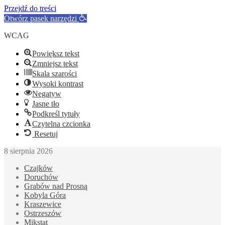
Przejdź do treści
Otwórz pasek narzędzi
WCAG
Powiększ tekst
Zmniejsz tekst
Skala szarości
Wysoki kontrast
Negatyw
Jasne tło
Podkreśl tytuły
Czytelna czcionka
Resetuj
8 sierpnia 2026
Czajków
Doruchów
Grabów nad Prosną
Kobyla Góra
Kraszewice
Ostrzeszów
Mikstat