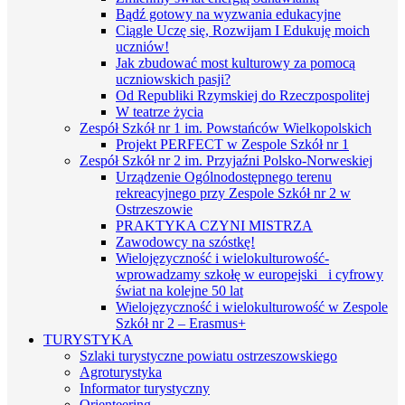
Bądź gotowy na wyzwania edukacyjne
Ciągle Uczę się, Rozwijam I Edukuję moich
uczniów!
Jak zbudować most kulturowy za pomocą
uczniowskich pasji?
Od Republiki Rzymskiej do Rzeczpospolitej
W teatrze życia
Zespół Szkół nr 1 im. Powstańców Wielkopolskich
Projekt PERFECT w Zespole Szkół nr 1
Zespół Szkół nr 2 im. Przyjaźni Polsko-Norweskiej
Urządzenie Ogólnodostępnego terenu
rekreacyjnego przy Zespole Szkół nr 2 w
Ostrzeszowie
PRAKTYKA CZYNI MISTRZA
Zawodowcy na szóstkę!
Wielojęzyczność i wielokulturowość-
wprowadzamy szkołę w europejski i cyfrowy
świat na kolejne 50 lat
Wielojęzyczność i wielokulturowość w Zespole
Szkół nr 2 – Erasmus+
TURYSTYKA
Szlaki turystyczne powiatu ostrzeszowskiego
Agroturystyka
Informator turystyczny
Orienteering