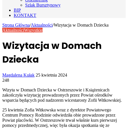
Szlak Bursztynowy
BIP
KONTAKT
Strona Główna
/
Aktualności
/
Wizytacja w Domach Dziecka
Aktualności
Wszystkie
Wizytacja w Domach
Dziecka
Send
Magdalena Kułak
25 kwietnia 2024
an
248
email
Wizyta w Domach Dziecka w Ostrzeszowie i Książenicach
zakończyła wizytację prowadzonych przez Powiat ośrodków
wsparcia będących pod nadzorem wicestarosty Zofii Witkowskiej.
25 kwietnia Zofia Witkowska wraz z dyrektor Powiatowego
Centrum Pomocy Rodzinie odwiedziła obie prowadzone przez
Powiat placówki. W Ostrzeszowie trwał właśnie kurs pierwszej
pomocy przedmedycznej, więc była okazja spotkania się ze