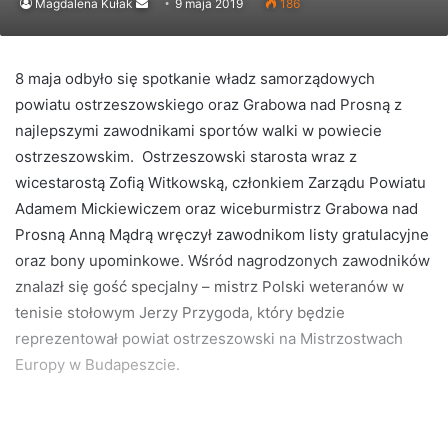
Send
Magdalena Kułak
9 maja 2019
186
an
email
8 maja odbyło się spotkanie władz samorządowych
powiatu ostrzeszowskiego oraz Grabowa nad Prosną z
najlepszymi zawodnikami sportów walki w powiecie
ostrzeszowskim. Ostrzeszowski starosta wraz z
wicestarostą Zofią Witkowską, członkiem Zarządu Powiatu
Adamem Mickiewiczem oraz wiceburmistrz Grabowa nad
Prosną Anną Mądrą wręczył zawodnikom listy gratulacyjne
oraz bony upominkowe. Wśród nagrodzonych zawodników
znalazł się gość specjalny – mistrz Polski weteranów w
tenisie stołowym Jerzy Przygoda, który będzie
reprezentował powiat ostrzeszowski na Mistrzostwach
Europy w Budapeszcie.