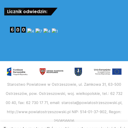
Tomasz Przybylski
Licznik odwiedzin:
– 5 miejsce Mistrzostw Europy Seniorów full-contact
– Słowenia
– brązowy medal Pucharu Świata Seniorów full-
contact
– Mistrz Polski Seniorów full-contact
– międzynarodowy wicemistrz Norwegii full-contact
– brązowy medalista Mistrzostw Polski Seniorów K-1
– brązowy medalista Akademickich Mistrzostw Polski
w Boksie
– 5. w rankingu światowym najbardziej prestiżowej
Starostwo Powiatowe w Ostrzeszowie, ul. Zamkowa 31, 63-500
federacji WAKO na koniec roku 2018
Ostrzeszów, pow. Ostrzeszowski, woj. wielkopolskie, tel.: 62 732
– członek Kadry Narodowej Seniorów
– zwycięzca wielu turniejów krajowych.
00 40, fax: 62 730 17 71, email: starosta@powiatostrzeszowski.pl,
http://www.powiatostrzeszowski.pl NIP: 514-01-37-902, Regon:
Weronika Szymczak
250856606
– 5 miejsce Mistrzostw Świata Juniorów full-contact –