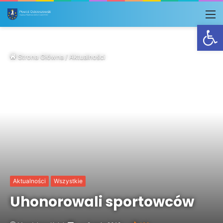
M
Otwórz
Strona Główna
/
Aktualności
Aktualności
Wszystkie
Uhonorowali sportowców