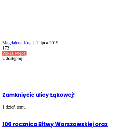
Send
Magdalena Kułak
1 lipca 2019
an
173
email
Pokaż więcej
Udostępnij
Facebook
Udostępnij
Drukuj
przez
Powiązany artykuł
Email
Zamknięcie ulicy Łąkowej!
1 dzień temu
106 rocznica Bitwy Warszawskiej oraz