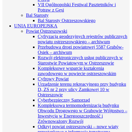
VII Ogólnopolski Festiwal Pasztetników i
Potraw z Gęsi
Bal Starosty
Bal Starosty Ostrzeszowskiego
UNIA EUROPEJSKA
Powiat Ostrzeszowski
Cyfryzacja geodezyjnych rejestrów publicznych
powiatu ostrzeszowskiego – archiwum
Przebudowa drogi powiatowej 5587 Grabów-
Osiek – archiwum
Rozwój elektronicznych usług publicznych w
Starostwie Powiatowym w Ostrzeszowie
Kompleksowe wsparcie kształcenia
zawodowego w powiecie ostrzeszowskim
Cyfrowy Powiat
Urządzenie terenu rekreacyjnego przy budynku
D, ZS nr 2 przy ulicy Zamkowej 10 w
Ostrzeszowie
Cyberbezpieczny Samorząd
Kompleksowa termomodernizacja budynku
Obwodu Drogowego w Grabowie Wójtostwo –
Inwestycją w Energooszczędność i
Zrównoważony Rozwój
Odkryj powiat ostrzeszowski – nowe wiaty
przystankowe z informacją turystyczną