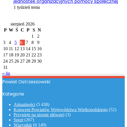
jednostek organizacyjnych pomocy społecznej
1 tydzień temu
Kalendarz
sierpień 2026
P
W
Ś
C
P
S
N
1
2
3
4
5
6
7
8
9
10
11
12
13
14
15
16
17
18
19
20
21
22
23
24
25
26
27
28
29
30
31
« lip
Powiat Ostrzeszowski
Kategorie
Aktualności
(5 438)
Konwent Powiatów Województwa Wielkopolskiego
(52)
Przypięte na stronie głównej
(3)
Sport
(267)
Wszystkie
(6 149)