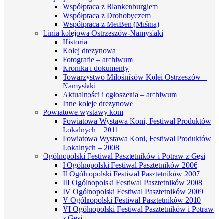
Współpraca z Blankenburgiem
Współpraca z Drohobyczem
Współpraca z MeiBen (Miśnia)
Linia kolejowa Ostrzeszów-Namysłaki
Historia
Kolej drezynowa
Fotografie – archiwum
Kronika i dokumenty
Towarzystwo Miłośników Kolei Ostrzeszów –
Namysłaki
Aktualności i ogłoszenia – archiwum
Inne koleje drezynowe
Powiatowe wystawy koni
Powiatowa Wystawa Koni, Festiwal Produktów
Lokalnych – 2011
Powiatowa Wystawa Koni, Festiwal Produktów
Lokalnych – 2008
Ogólnopolski Festiwal Pasztetników i Potraw z Gęsi
I Ogólnopolski Festiwal Pasztetników 2006
II Ogólnopolski Festiwal Pasztetników 2007
III Ogólnopolski Festiwal Pasztetników 2008
IV Ogólnopolski Festiwal Pasztetników 2009
V Ogólnopolski Festiwal Pasztetników 2010
VI Ogólnopolski Festiwal Pasztetników i Potraw
z Gęsi