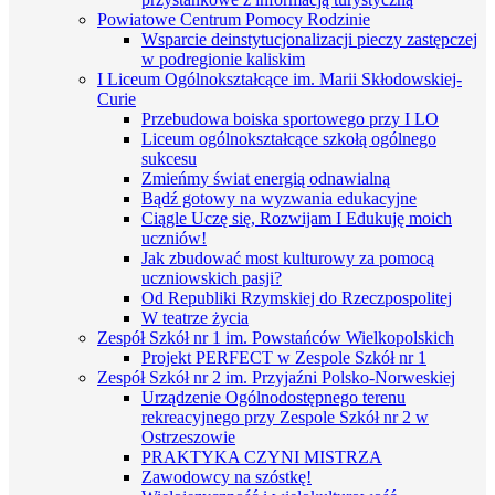
Powiatowe Centrum Pomocy Rodzinie
Wsparcie deinstytucjonalizacji pieczy zastępczej
w podregionie kaliskim
I Liceum Ogólnokształcące im. Marii Skłodowskiej-
Curie
Przebudowa boiska sportowego przy I LO
Liceum ogólnokształcące szkołą ogólnego
sukcesu
Zmieńmy świat energią odnawialną
Bądź gotowy na wyzwania edukacyjne
Ciągle Uczę się, Rozwijam I Edukuję moich
uczniów!
Jak zbudować most kulturowy za pomocą
uczniowskich pasji?
Od Republiki Rzymskiej do Rzeczpospolitej
W teatrze życia
Zespół Szkół nr 1 im. Powstańców Wielkopolskich
Projekt PERFECT w Zespole Szkół nr 1
Zespół Szkół nr 2 im. Przyjaźni Polsko-Norweskiej
Urządzenie Ogólnodostępnego terenu
rekreacyjnego przy Zespole Szkół nr 2 w
Ostrzeszowie
PRAKTYKA CZYNI MISTRZA
Zawodowcy na szóstkę!