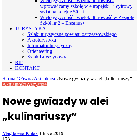
Wielojęzyczność i wielokulturowość-
wprowadzamy szkołę w europejski i cyfrowy
świat na kolejne 50 lat
Wielojęzyczność i wielokulturowość w Zespole
Szkół nr 2 – Erasmus+
TURYSTYKA
Szlaki turystyczne powiatu ostrzeszowskiego
Agroturystyka
Informator turystyczny
Orienteering
Szlak Bursztynowy
BIP
KONTAKT
Strona Główna
/
Aktualności
/
Nowe gwiazdy w alei „kulinariuszy”
Aktualności
Wszystkie
Nowe gwiazdy w alei
„kulinariuszy”
Send
Magdalena Kułak
1 lipca 2019
an
173