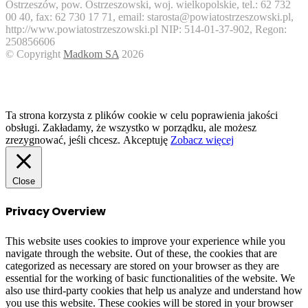
Ostrzeszów, pow. Ostrzeszowski, woj. wielkopolskie, tel.: 62 732
00 40, fax: 62 730 17 71, email: starosta@powiatostrzeszowski.pl,
http://www.powiatostrzeszowski.pl NIP: 514-01-37-902, Regon:
250856606
© Copyright
Madkom SA
2026
Facebook
Twitter
WhatsApp
Telegram
Viber
Back
to
top
button
Ta strona korzysta z plików cookie w celu poprawienia jakości
obsługi. Zakładamy, że wszystko w porządku, ale możesz
zrezygnować, jeśli chcesz.
Akceptuję
Zobacz więcej
Close
Privacy Overview
This website uses cookies to improve your experience while you
navigate through the website. Out of these, the cookies that are
categorized as necessary are stored on your browser as they are
essential for the working of basic functionalities of the website. We
also use third-party cookies that help us analyze and understand how
you use this website. These cookies will be stored in your browser