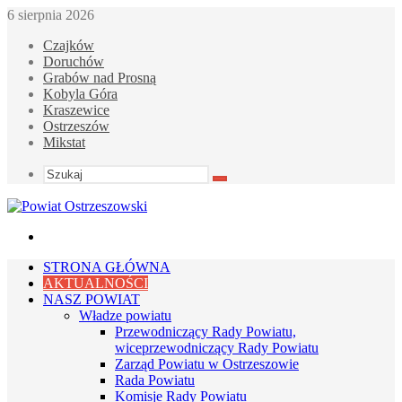
6 sierpnia 2026
Czajków
Doruchów
Grabów nad Prosną
Kobyla Góra
Kraszewice
Ostrzeszów
Mikstat
Szukaj
Menu
STRONA GŁÓWNA
AKTUALNOŚCI
NASZ POWIAT
Władze powiatu
Przewodniczący Rady Powiatu,
wiceprzewodniczący Rady Powiatu
Zarząd Powiatu w Ostrzeszowie
Rada Powiatu
Komisje Rady Powiatu