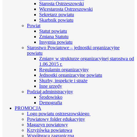
Starosta Ostrzeszowski
Wicestarosta Ostrzeszowski
Sekretarz powiatu
Skarbnik powiatu
Powiat
Statut powiatu
Zmiana Statutu
Insygnia powiatu
Starostwo Powiatowe – jednostki organizacyjne
powiatu
Zmiany w strukturze organizacyjnej starostwa od
1.06.2015 r.
Regulamin organizacyjny
Jednostki organizacyjne powiatu
Słuzby, inspekcje i straże
Inne urzędy
Podział administracyjny
Środowisko
Demografia
PROMOCJA
Logo powiatu ostrzeszowskiego
Powiatowy folder edukacyjny
Magazyn powiatowy
Krzyżówka powiatowa
Współpraca zagraniczna