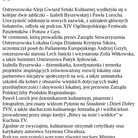
email
Ostrzeszowska Aleja Gwiazd Sztuki Kulinarnej wydłużyła się o
kolejne dwie tabliczki – Izabeli Byszewskiej i Pawła Lorocha.
Uroczystość odsłonięcia nowych nazwisk, z udziałem głównych
bohaterów, odbyła się podczas XIV Ogólnopolskiego Festiwalu
Pasztetników i Potraw z Gęsi.
W ceremonii, którą prowadziła prezes Zarządu Stowarzyszenia
Ostrzeszowska Lokalna Grupa Działania Krystyna Sikora,
uczestniczył poseł do Parlamentu Europejskiego Andrzej Grzyb,
ostrzeszowski starosta Lech Janicki i wicestarosta Zofia Witkowska,
a także burmistrz Ostrzeszowa Patryk Jędrowiak.
Izabella Byszewska – dziennikarka, koordynatorka i trenerka
projektów inspirujących zrównoważony rozwój lokalny oraz
partnerstwo inicjatyw społecznych na wsi, a także animatorka
szkoleń dla kobiet z obszarów wiejskich dotyczących małej
przedsiębiorczości i aktywności lokalnej, jest prezesem Zarządu
Polskiej Izby Produktu Regionalnego.
Paweł Loroch jest dziennikarzem kulinarnym, pisarzem i
fotografem, jest znany widzom
Pytania na Śniadanie
i
Dzień Dobry
TVN
, a także słuchaczom kulinarnego Jemradia.pl i wielbicielom
prowadzonej przez niego kiedyś „Bitwy na noże i widelce” w
Kuchnia.TV.
Zgodnie ze zwyczajem, kulinariusze otrzymali certyfikaty oraz
karykatury autorstwa Szymona Chwalisza.
Podczas uroczystości wręczono również puchary Ministra