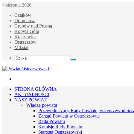
4 sierpnia 2026
Czajków
Doruchów
Grabów nad Prosną
Kobyla Góra
Kraszewice
Ostrzeszów
Mikstat
Szukaj
Menu
STRONA GŁÓWNA
AKTUALNOŚCI
NASZ POWIAT
Władze powiatu
Przewodniczący Rady Powiatu, wiceprzewodnicz
Zarząd Powiatu w Ostrzeszowie
Rada Powiatu
Komisje Rady Powiatu
Starosta Ostrzeszowski