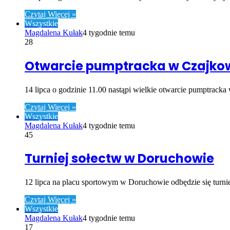
Czytaj Więcej »
Wszystkie
Magdalena Kułak
4 tygodnie temu
28
Otwarcie pumptracka w Czajko
14 lipca o godzinie 11.00 nastąpi wielkie otwarcie pumptracka
Czytaj Więcej »
Wszystkie
Magdalena Kułak
4 tygodnie temu
45
Turniej sołectw w Doruchowie
12 lipca na placu sportowym w Doruchowie odbędzie się turnie
Czytaj Więcej »
Wszystkie
Magdalena Kułak
4 tygodnie temu
17