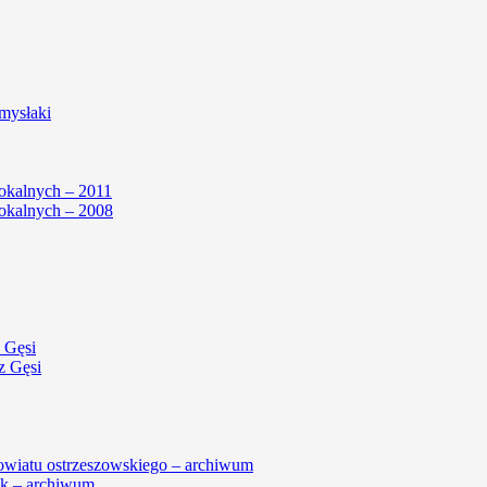
mysłaki
okalnych – 2011
okalnych – 2008
 Gęsi
z Gęsi
powiatu ostrzeszowskiego – archiwum
k – archiwum