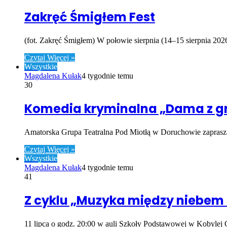
Zakręć Śmigłem Fest
(fot. Zakręć Śmigłem) W połowie sierpnia (14–15 sierpnia 20
Czytaj Więcej »
Wszystkie
Magdalena Kułak
4 tygodnie temu
30
Komedia kryminalna „Dama z gr
Amatorska Grupa Teatralna Pod Miotłą w Doruchowie zaprasza
Czytaj Więcej »
Wszystkie
Magdalena Kułak
4 tygodnie temu
41
Z cyklu „Muzyka między niebem 
11 lipca o godz. 20:00 w auli Szkoły Podstawowej w Kobylej