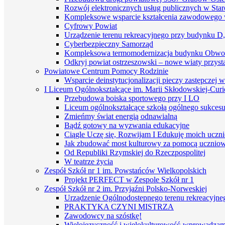
Rozwój elektronicznych usług publicznych w St
Kompleksowe wsparcie kształcenia zawodowego 
Cyfrowy Powiat
Urządzenie terenu rekreacyjnego przy budynku D
Cyberbezpieczny Samorząd
Kompleksowa termomodernizacja budynku Obwo
Odkryj powiat ostrzeszowski – nowe wiaty przyst
Powiatowe Centrum Pomocy Rodzinie
Wsparcie deinstytucjonalizacji pieczy zastępczej 
I Liceum Ogólnokształcące im. Marii Skłodowskiej-Curi
Przebudowa boiska sportowego przy I LO
Liceum ogólnokształcące szkołą ogólnego sukces
Zmieńmy świat energią odnawialną
Bądź gotowy na wyzwania edukacyjne
Ciągle Uczę się, Rozwijam I Edukuję moich uczn
Jak zbudować most kulturowy za pomocą uczniows
Od Republiki Rzymskiej do Rzeczpospolitej
W teatrze życia
Zespół Szkół nr 1 im. Powstańców Wielkopolskich
Projekt PERFECT w Zespole Szkół nr 1
Zespół Szkół nr 2 im. Przyjaźni Polsko-Norweskiej
Urządzenie Ogólnodostępnego terenu rekreacyjneg
PRAKTYKA CZYNI MISTRZA
Zawodowcy na szóstkę!
Wielojęzyczność i wielokulturowość-wprowadzamy 