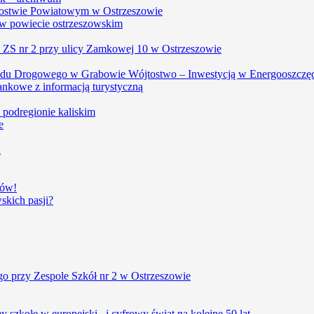
arostwie Powiatowym w Ostrzeszowie
w powiecie ostrzeszowskim
, ZS nr 2 przy ulicy Zamkowej 10 w Ostrzeszowie
du Drogowego w Grabowie Wójtostwo – Inwestycją w Energooszczę
ankowe z informacją turystyczną
w podregionie kaliskim
e
u
iów!
kich pasji?
o przy Zespole Szkół nr 2 w Ostrzeszowie
szkołę w europejski i cyfrowy świat na kolejne 50 lat