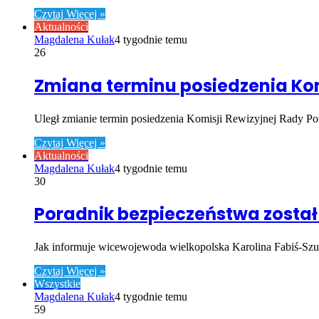
Czytaj Więcej »
Aktualności
Magdalena Kułak
4 tygodnie temu
26
Zmiana terminu posiedzenia Kom
Uległ zmianie termin posiedzenia Komisji Rewizyjnej Rady Po
Czytaj Więcej »
Aktualności
Magdalena Kułak
4 tygodnie temu
30
Poradnik bezpieczeństwa zosta
Jak informuje wicewojewoda wielkopolska Karolina Fabiś-Sz
Czytaj Więcej »
Wszystkie
Magdalena Kułak
4 tygodnie temu
59