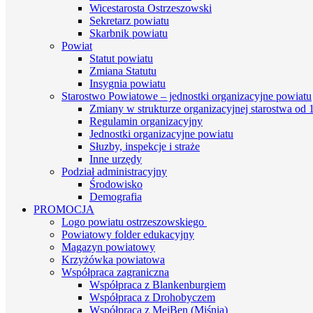
Wicestarosta Ostrzeszowski
Sekretarz powiatu
Skarbnik powiatu
Powiat
Statut powiatu
Zmiana Statutu
Insygnia powiatu
Starostwo Powiatowe – jednostki organizacyjne powiatu
Zmiany w strukturze organizacyjnej starostwa od 1
Regulamin organizacyjny
Jednostki organizacyjne powiatu
Słuzby, inspekcje i straże
Inne urzędy
Podział administracyjny
Środowisko
Demografia
PROMOCJA
Logo powiatu ostrzeszowskiego
Powiatowy folder edukacyjny
Magazyn powiatowy
Krzyżówka powiatowa
Współpraca zagraniczna
Współpraca z Blankenburgiem
Współpraca z Drohobyczem
Współpraca z MeiBen (Miśnia)