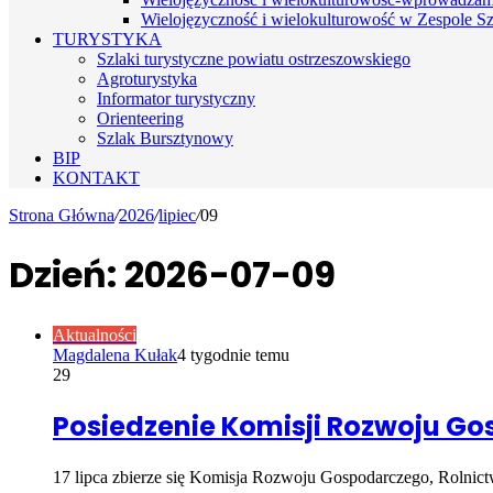
Wielojęzyczność i wielokulturowość w Zespole Sz
TURYSTYKA
Szlaki turystyczne powiatu ostrzeszowskiego
Agroturystyka
Informator turystyczny
Orienteering
Szlak Bursztynowy
BIP
KONTAKT
Strona Główna
/
2026
/
lipiec
/
09
Dzień:
2026-07-09
Aktualności
Magdalena Kułak
4 tygodnie temu
29
Posiedzenie Komisji Rozwoju Go
17 lipca zbierze się Komisja Rozwoju Gospodarczego, Rolnict