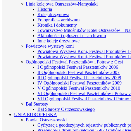
Linia kolejowa Ostrzeszów-Namysłaki
Historia
Kolej drezynowa
Fotografie – archiwum
Kronika i dokumenty
Towarzystwo Miłośników Kolei Ostrzeszów – Na
Aktualności i ogłoszenia – archiwum
Inne koleje drezynowe
Powiatowe wystawy koni
Powiatowa Wystawa Koni, Festiwal Produktów L
Powiatowa Wystawa Koni, Festiwal Produktów L
Ogólnopolski Festiwal Pasztetników i Potraw z Gęsi
I Ogólnopolski Festiwal Pasztetników 2006
II Ogólnopolski Festiwal Pasztetników 2007
III Ogólnopolski Festiwal Pasztetników 2008
IV Ogólnopolski Festiwal Pasztetników 2009
V Ogólnopolski Festiwal Pasztetników 2010
VI Ogólnopolski Festiwal Pasztetników i Potraw z
VII Ogólnopolski Festiwal Pasztetników i Potraw 
Bal Starosty
Bal Starosty Ostrzeszowskiego
UNIA EUROPEJSKA
Powiat Ostrzeszowski
Cyfryzacja geodezyjnych rejestrów publicznych 
Przebudowa drogi powiatowej 5587 Grabów-Osie