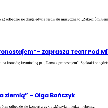
26 r.) odbędzie się druga edycja festiwalu muzycznego „Zakręć Śmigł
onostajem”– zaprasza Teatr Pod Mi
 na komedię kryminalną pt. „Dama z gronostajem”. Spektakl odbędzie
a ziemią” – Olga Bończyk
 Górze odbędzie się koncert z cyklu „Muzyka między niebem…