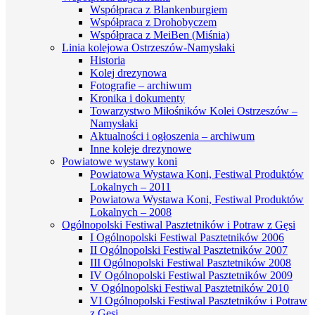
Współpraca z Blankenburgiem
Współpraca z Drohobyczem
Współpraca z MeiBen (Miśnia)
Linia kolejowa Ostrzeszów-Namysłaki
Historia
Kolej drezynowa
Fotografie – archiwum
Kronika i dokumenty
Towarzystwo Miłośników Kolei Ostrzeszów –
Namysłaki
Aktualności i ogłoszenia – archiwum
Inne koleje drezynowe
Powiatowe wystawy koni
Powiatowa Wystawa Koni, Festiwal Produktów
Lokalnych – 2011
Powiatowa Wystawa Koni, Festiwal Produktów
Lokalnych – 2008
Ogólnopolski Festiwal Pasztetników i Potraw z Gęsi
I Ogólnopolski Festiwal Pasztetników 2006
II Ogólnopolski Festiwal Pasztetników 2007
III Ogólnopolski Festiwal Pasztetników 2008
IV Ogólnopolski Festiwal Pasztetników 2009
V Ogólnopolski Festiwal Pasztetników 2010
VI Ogólnopolski Festiwal Pasztetników i Potraw
z Gęsi