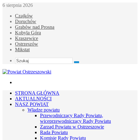
6 sierpnia 2026
Czajków
Doruchów
Grabów nad Prosną
Kobyla Góra
Kraszewice
Ostrzeszów
Mikstat
Szukaj
Menu
STRONA GŁÓWNA
AKTUALNOŚCI
NASZ POWIAT
Władze powiatu
Przewodniczący Rady Powiatu,
wiceprzewodniczący Rady Powiatu
Zarząd Powiatu w Ostrzeszowie
Rada Powiatu
Komisje Rady Powiatu