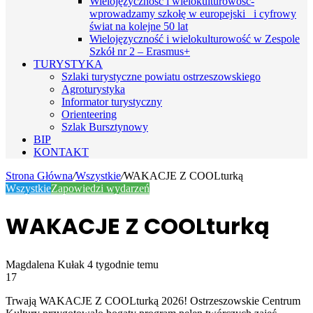
Wielojęzyczność i wielokulturowość-
wprowadzamy szkołę w europejski i cyfrowy
świat na kolejne 50 lat
Wielojęzyczność i wielokulturowość w Zespole
Szkół nr 2 – Erasmus+
TURYSTYKA
Szlaki turystyczne powiatu ostrzeszowskiego
Agroturystyka
Informator turystyczny
Orienteering
Szlak Bursztynowy
BIP
KONTAKT
Strona Główna
/
Wszystkie
/
WAKACJE Z COOLturką
Wszystkie
Zapowiedzi wydarzeń
WAKACJE Z COOLturką
Send
Magdalena Kułak
4 tygodnie temu
an
17
email
Trwają WAKACJE Z COOLturką 2026! Ostrzeszowskie Centrum