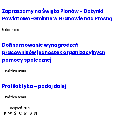
Zapraszamy na Święto Plonów – Dożynki
Powiatowo-Gminne w Grabowie nad Prosną
6 dni temu
Dofinansowanie wynagrodzeń
pracowników jednostek organizacyjnych
pomocy społecznej
1 tydzień temu
Profilaktyka – podaj dalej
1 tydzień temu
Kalendarz
sierpień 2026
P
W
Ś
C
P
S
N