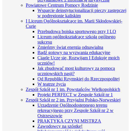
Powiatowe Centrum Pomocy Rodzinie
Wsparcie deinstytucjonalizacji pieczy zastępczej
w podregionie kaliskim
I Liceum Ogólnokształcące im. Marii Skłodowskiej-
Curie
Przebudowa boiska sportowego przy I LO
Liceum ogólnokształcące szkołą ogólnego
sukcesu
Zmieńmy świat energią odnawialną
Bądź gotowy na wyzwania edukacyjne
Ciągle Uczę się, Rozwijam I Edukuję moich
uczniów!
Jak zbudować most kulturowy za pomocą
uczniowskich pasji?
Od Republiki Rzymskiej do Rzeczpospolitej
W teatrze życia
Zespół Szkół nr 1 im. Powstańców Wielkopolskich
Projekt PERFECT w Zespole Szkół nr 1
Zespół Szkół nr 2 im. Przyjaźni Polsko-Norweskiej
Urządzenie Ogólnodostępnego terenu
rekreacyjnego przy Zespole Szkół nr 2 w
Ostrzeszowie
PRAKTYKA CZYNI MISTRZA
Zawodowcy na szóstkę!