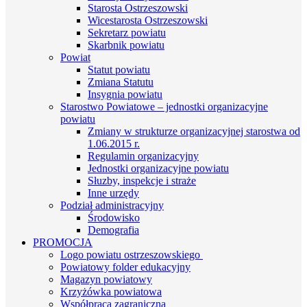
Starosta Ostrzeszowski
Wicestarosta Ostrzeszowski
Sekretarz powiatu
Skarbnik powiatu
Powiat
Statut powiatu
Zmiana Statutu
Insygnia powiatu
Starostwo Powiatowe – jednostki organizacyjne
powiatu
Zmiany w strukturze organizacyjnej starostwa od
1.06.2015 r.
Regulamin organizacyjny
Jednostki organizacyjne powiatu
Słuzby, inspekcje i straże
Inne urzędy
Podział administracyjny
Środowisko
Demografia
PROMOCJA
Logo powiatu ostrzeszowskiego
Powiatowy folder edukacyjny
Magazyn powiatowy
Krzyżówka powiatowa
Współpraca zagraniczna