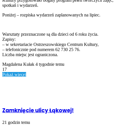
Kultury przygotowało bogaty program pełen twórczych zajęć,
spotkań i wydarzeń.
Poniżej – rozpiska wydarzeń zaplanowanych na lipiec.
Warsztaty przeznaczone są dla dzieci od 6 roku życia.
Zapisy:
– w sekretariacie Ostrzeszowskiego Centrum Kultury,
– telefonicznie pod numerem 62 730 25 76.
Liczba miejsc jest ograniczona.
Send
Magdalena Kułak
4 tygodnie temu
an
17
email
Pokaż więcej
Powiązany artykuł
Zamknięcie ulicy Łąkowej!
21 godzin temu