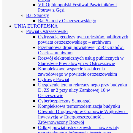
VII Ogólnopolski Festiwal Pasztetników i
Potraw z Gęsi
Bal Starosty
Bal Starosty Ostrzeszowskiego
UNIA EUROPEJSKA
Powiat Ostrzeszowski
Cyfryzacja geodezyjnych rejestrów publicznych
powiatu ostrzeszowskiego – archiwum
Przebudowa drogi powiatowej 5587 Grabów-
Osiek – archiwum
Rozwój elektronicznych usług publicznych w
Starostwie Powiatowym w Ostrzeszowie
Kompleksowe wsparcie kształcenia
zawodowego w powiecie ostrzeszowskim
Cyfrowy Powiat
Urządzenie terenu rekreacyjnego przy budynku
D, ZS nr 2 przy ulicy Zamkowej 10 w
Ostrzeszowie
Cyberbezpieczny Samorząd
Kompleksowa termomodernizacja budynku
Obwodu Drogowego w Grabowie Wójtostwo –
Inwestycją w Energooszczędność i
Zrównoważony Rozwój
Odkryj powiat ostrzeszowski – nowe wiaty
przystankowe z informacją turystyczną