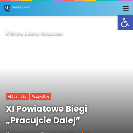
M
Otwórz
Strona Główna
/
Aktualności
Aktualności
Wszystkie
XI Powiatowe Biegi
„Pracujcie Dalej”