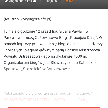
Send
Magdalena Kułak
10 maja 2019
90
an
email
(fot. arch. kobylagorainfo.pl)
18 maja o godzinie 12 przed figurą Jana Pawła II w
Parzynowie ruszą XI Powiatowe Biegi „Pracujcie Dalej”. W
ramach imprezy przewiduje się biegi dla dzieci, młodzieży
i dorosłych; biegiem głównym będą Górskie Mistrzostwa
Powiatu Ostrzeszowskiego na dystansie 7000 m.
Organizatorem biegów jest Stowarzyszenie Katolicko-
Sportowe „Szczęście” w Ostrzeszowie.
Tutaj znajduje się program oraz regulamin biegów:
XI
POWIATOWE BIEGI PRZEŁAJOWE Pracujcie Dalej