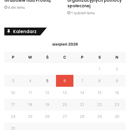
Grabowie nad Prosną
organizacyjnych pomocy
społecznej
6 dni temu
1 tydzień temu
Kalendarz
sierpień 2026
P
W
Ś
C
P
S
N
1
2
3
4
5
6
7
8
9
10
11
12
13
14
15
16
17
18
19
20
21
22
23
24
25
26
27
28
29
30
31