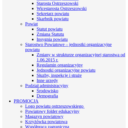
Starosta Ostrzeszowski
Wicestarosta Ostrzeszowski
Sekretarz powiatu
Skarbnik powiatu
Powiat
Statut powiatu
Zmiana Statutu
Insygnia powiatu
Starostwo Powiatowe – jednostki organizacyjne
powiatu
Zmiany w strukturze organizacyjnej starostwa od
1.06.2015 r.
Regulamin organizacyjny
Jednostki organizacyjne powiatu
Słuzby, inspekcje i straże
Inne urzędy
Podział administracyjny
Środowisko
Demografia
PROMOCJA
Logo powiatu ostrzeszowskiego
Powiatowy folder edukacyjny
Magazyn powiatowy
Krzyżówka powiatowa
Współpraca zagraniczna