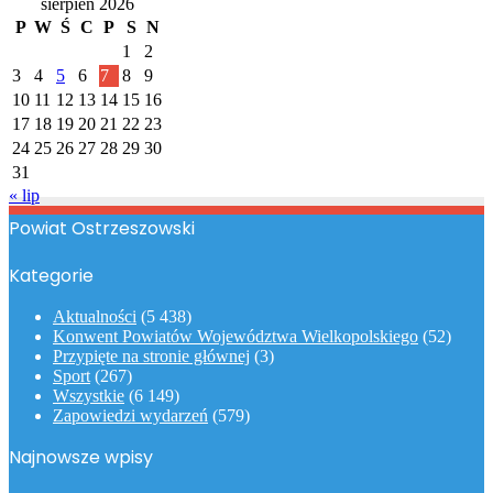
sierpień 2026
P
W
Ś
C
P
S
N
1
2
3
4
5
6
7
8
9
10
11
12
13
14
15
16
17
18
19
20
21
22
23
24
25
26
27
28
29
30
31
« lip
Powiat Ostrzeszowski
Kategorie
Aktualności
(5 438)
Konwent Powiatów Województwa Wielkopolskiego
(52)
Przypięte na stronie głównej
(3)
Sport
(267)
Wszystkie
(6 149)
Zapowiedzi wydarzeń
(579)
Najnowsze wpisy