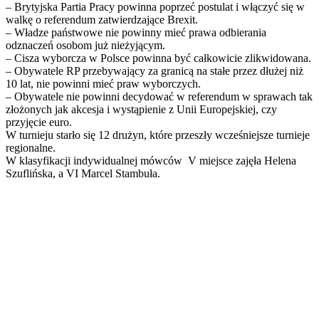
– Brytyjska Partia Pracy powinna poprzeć postulat i włączyć się w
walkę o referendum zatwierdzające Brexit.
– Władze państwowe nie powinny mieć prawa odbierania
odznaczeń osobom już nieżyjącym.
– Cisza wyborcza w Polsce powinna być całkowicie zlikwidowana.
– Obywatele RP przebywający za granicą na stałe przez dłużej niż
10 lat, nie powinni mieć praw wyborczych.
– Obywatele nie powinni decydować w referendum w sprawach tak
złożonych jak akcesja i wystąpienie z Unii Europejskiej, czy
przyjęcie euro.
W turnieju starło się 12 drużyn, które przeszły wcześniejsze turnieje
regionalne.
W klasyfikacji indywidualnej mówców V miejsce zajęła Helena
Szuflińska, a VI Marcel Stambuła.