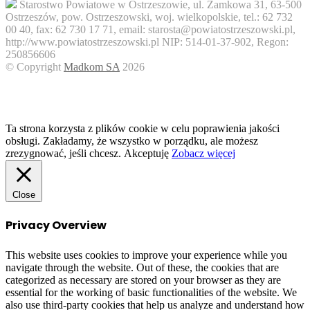
Starostwo Powiatowe w Ostrzeszowie, ul. Zamkowa 31, 63-500
Ostrzeszów, pow. Ostrzeszowski, woj. wielkopolskie, tel.: 62 732
00 40, fax: 62 730 17 71, email: starosta@powiatostrzeszowski.pl,
http://www.powiatostrzeszowski.pl NIP: 514-01-37-902, Regon:
250856606
© Copyright
Madkom SA
2026
Facebook
Twitter
WhatsApp
Telegram
Viber
Back
to
top
button
Ta strona korzysta z plików cookie w celu poprawienia jakości
obsługi. Zakładamy, że wszystko w porządku, ale możesz
zrezygnować, jeśli chcesz.
Akceptuję
Zobacz więcej
Close
Privacy Overview
This website uses cookies to improve your experience while you
navigate through the website. Out of these, the cookies that are
categorized as necessary are stored on your browser as they are
essential for the working of basic functionalities of the website. We
also use third-party cookies that help us analyze and understand how