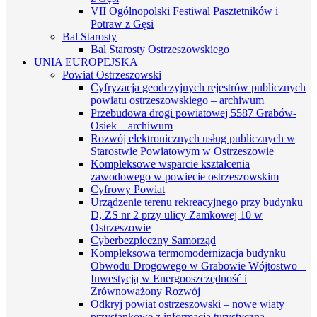
VII Ogólnopolski Festiwal Pasztetników i
Potraw z Gęsi
Bal Starosty
Bal Starosty Ostrzeszowskiego
UNIA EUROPEJSKA
Powiat Ostrzeszowski
Cyfryzacja geodezyjnych rejestrów publicznych
powiatu ostrzeszowskiego – archiwum
Przebudowa drogi powiatowej 5587 Grabów-
Osiek – archiwum
Rozwój elektronicznych usług publicznych w
Starostwie Powiatowym w Ostrzeszowie
Kompleksowe wsparcie kształcenia
zawodowego w powiecie ostrzeszowskim
Cyfrowy Powiat
Urządzenie terenu rekreacyjnego przy budynku
D, ZS nr 2 przy ulicy Zamkowej 10 w
Ostrzeszowie
Cyberbezpieczny Samorząd
Kompleksowa termomodernizacja budynku
Obwodu Drogowego w Grabowie Wójtostwo –
Inwestycją w Energooszczędność i
Zrównoważony Rozwój
Odkryj powiat ostrzeszowski – nowe wiaty
przystankowe z informacją turystyczną