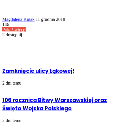
Send
Magdalena Kułak
11 grudnia 2018
an
146
email
Pokaż więcej
Udostępnij
Facebook
Udostępnij
Drukuj
przez
Powiązany artykuł
Email
Zamknięcie ulicy Łąkowej!
2 dni temu
106 rocznica Bitwy Warszawskiej oraz
Święto Wojska Polskiego
2 dni temu