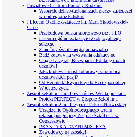
Powiatowe Centrum Pomocy Rodzinie
Wsparcie deinstytucjonalizacji pieczy zastępczej
w podregionie kaliskim
I Liceum Ogólnokształcące im. Marii Skłodowskiej-
Curie
Przebudowa boiska sportowego przy I LO
Liceum ogólnokształcące szkołą ogólnego
sukcesu
Zmieńmy świat energią odnawialną
Bądź gotowy na wyzwania edukacyjne
Ciągle Uczę się, Rozwijam I Edukuję moich
uczniów!
Jak zbudować most kulturowy za pomocą
uczniowskich pasji?
Od Republiki Rzymskiej do Rzeczpospolitej
W teatrze życia
Zespół Szkół nr 1 im. Powstańców Wielkopolskich
Projekt PERFECT w Zespole Szkół nr 1
Zespół Szkół nr 2 im. Przyjaźni Polsko-Norweskiej
Urządzenie Ogólnodostępnego terenu
rekreacyjnego przy Zespole Szkół nr 2 w
Ostrzeszowie
PRAKTYKA CZYNI MISTRZA
Zawodowcy na szóstkę!