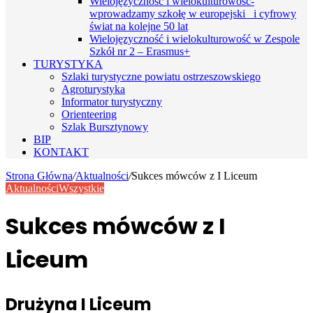
Wielojęzyczność i wielokulturowość-
wprowadzamy szkołę w europejski i cyfrowy
świat na kolejne 50 lat
Wielojęzyczność i wielokulturowość w Zespole
Szkół nr 2 – Erasmus+
TURYSTYKA
Szlaki turystyczne powiatu ostrzeszowskiego
Agroturystyka
Informator turystyczny
Orienteering
Szlak Bursztynowy
BIP
KONTAKT
Strona Główna
/
Aktualności
/
Sukces mówców z I Liceum
Aktualności
Wszystkie
Sukces mówców z I
Liceum
Drużyna I Liceum