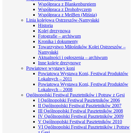
Współpraca z Blankenburgiem
Współpraca z Drohobyczem
Współpraca z MeiBen (Miśnia)
Linia kolejowa Ostrzeszów-Namysłaki
Historia
Kolej drezynowa
Fotografie – archiwum
Kronika i dokumenty
Towarzystwo Miłośników Kolei Ostrzeszów –
Namysłaki
Aktualności i ogłoszenia – archiwum
Inne koleje drezynowe
Powiatowe wystawy koni
Powiatowa Wystawa Koni, Festiwal Produktów
Lokalnych – 2011
Powiatowa Wystawa Koni, Festiwal Produktów
Lokalnych – 2008
Ogólnopolski Festiwal Pasztetników i Potraw z Gęsi
I Ogólnopolski Festiwal Pasztetników 2006
II Ogólnopolski Festiwal Pasztetników 2007
III Ogólnopolski Festiwal Pasztetników 2008
IV Ogólnopolski Festiwal Pasztetników 2009
V Ogólnopolski Festiwal Pasztetników 2010
VI Ogólnopolski Festiwal Pasztetników i Potraw
z Gęsi