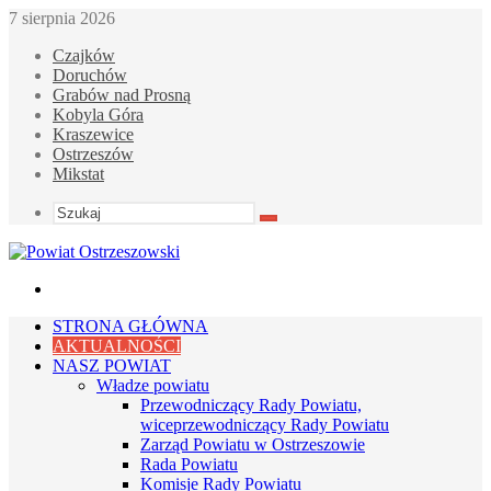
7 sierpnia 2026
Czajków
Doruchów
Grabów nad Prosną
Kobyla Góra
Kraszewice
Ostrzeszów
Mikstat
Szukaj
Menu
STRONA GŁÓWNA
AKTUALNOŚCI
NASZ POWIAT
Władze powiatu
Przewodniczący Rady Powiatu,
wiceprzewodniczący Rady Powiatu
Zarząd Powiatu w Ostrzeszowie
Rada Powiatu
Komisje Rady Powiatu