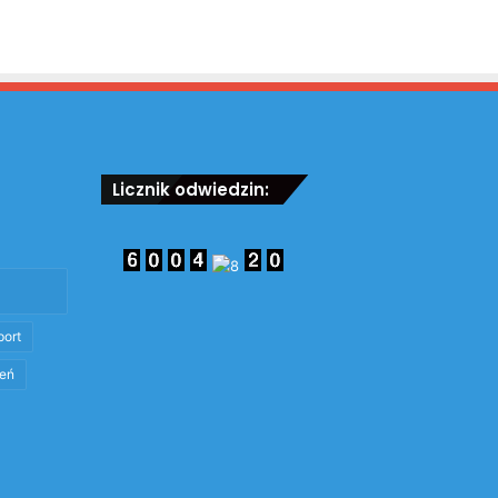
Licznik odwiedzin:
port
eń