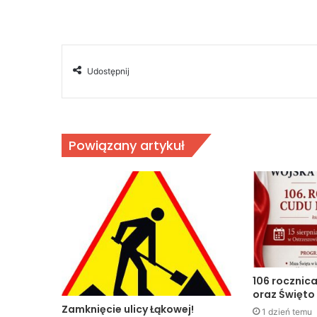
Udostępnij
Powiązany artykuł
106 rocznic
oraz Święto
Zamknięcie ulicy Łąkowej!
1 dzień temu