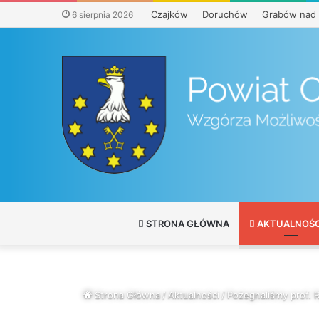
Czajków
Doruchów
Grabów nad 
6 sierpnia 2026
STRONA GŁÓWNA
AKTUALNOŚC
Strona Główna
/
Aktualności
/
Pożegnaliśmy prof. R