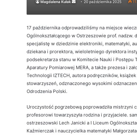
Send
Magdalena Kułak
20 października 2025
11
an
email
17 października odprowadziliśmy na miejsce wiec
Ogólnokształcącego w Ostrzeszowie prof. nadzw. d
specjalistę w dziedzinie elektroniki, matematyki, a
dziekana i prorektora, wieloletniego dyrektora in
podsekretarza stanu w Komitecie Nauki i Postępu 
Aparatury Pomiarowej MERA, a także prezesa i zał
Technologii IZTECH, autora podręczników, książek 
stowarzyszeń, odznaczonego wysokimi odznaczen
Odrodzenia Polski.
Uroczystość pogrzebową poprowadziła mistrzyni c
profesorowi towarzyszyła rodzina i przyjaciele. 
ostrzeszowski Lech Janicki a I Liceum Ogólnokszta
Kaźmierczak i nauczycielka matematyki Małgorzata