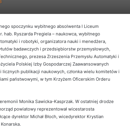
3
znego spoczynku wybitnego absolwenta I Liceum
r. hab. Ryszarda Pregiela – naukowca, wybitnego
utomatyki i robotyki, organizatora nauki i menedżera,
stytutów badawczych i przedsiębiorstw przemysłowych,
Technicznego, prezesa Zrzeszenia Przemysłu Automatyki i
ożyciela Polskiej Izby Gospodarczej Zaawansowanych
i licznych publikacji naukowych, członka wielu komitetów i
iami państwowymi, w tym Krzyżem Oficerskim Orderu
eremonii Monika Sawicka-Kasprzak. W ostatniej drodze
samorząd powiatowy reprezentował wicestarosta
łcące dyrektor Michał Błoch, wicedyrektor Krystian
 Konarska.