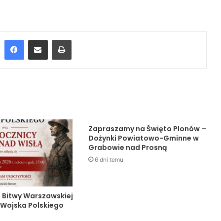
Facebook
Udostępnij przez Email
Drukuj
Zapraszamy na Święto Plonów –
Dożynki Powiatowo-Gminne w
Grabowie nad Prosną
6 dni temu
a Bitwy Warszawskiej
 Wojska Polskiego