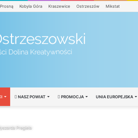
Prosną
Kobyla Góra
Kraszewice
Ostrzeszów
Mikstat
I
NASZ POWIAT
PROMOCJA
UNIA EUROPEJSKA
yszarda Pregiela