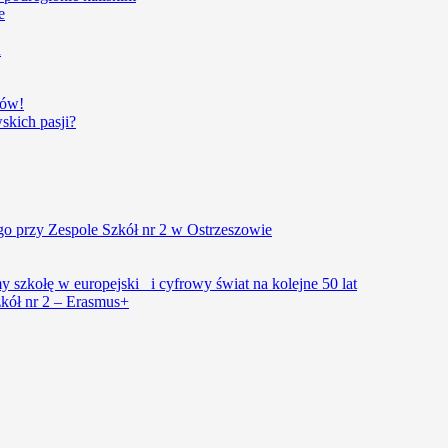
e
u
iów!
kich pasji?
o przy Zespole Szkół nr 2 w Ostrzeszowie
szkołę w europejski i cyfrowy świat na kolejne 50 lat
kół nr 2 – Erasmus+