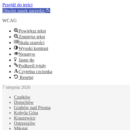
Przejdź do treści
Otwórz pasek narzędzi
WCAG
Powiększ tekst
Zmniejsz tekst
Skala szarości
Wysoki kontrast
Negatyw
Jasne tło
Podkreśl tytuły
Czytelna czcionka
Resetuj
7 sierpnia 2026
Czajków
Doruchów
Grabów nad Prosną
Kobyla Góra
Kraszewice
Ostrzeszów
Mikstat