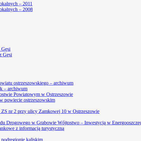
okalnych – 2011
okalnych – 2008
 Gęsi
z Gęsi
powiatu ostrzeszowskiego – archiwum
k – archiwum
arostwie Powiatowym w Ostrzeszowie
w powiecie ostrzeszowskim
, ZS nr 2 przy ulicy Zamkowej 10 w Ostrzeszowie
du Drogowego w Grabowie Wójtostwo – Inwestycją w Energooszczę
ankowe z informacją turystyczną
w podregionie kaliskim