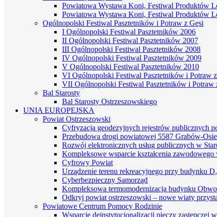
Powiatowa Wystawa Koni, Festiwal Produktów L
Powiatowa Wystawa Koni, Festiwal Produktów L
Ogólnopolski Festiwal Pasztetników i Potraw z Gęsi
I Ogólnopolski Festiwal Pasztetników 2006
II Ogólnopolski Festiwal Pasztetników 2007
III Ogólnopolski Festiwal Pasztetników 2008
IV Ogólnopolski Festiwal Pasztetników 2009
V Ogólnopolski Festiwal Pasztetników 2010
VI Ogólnopolski Festiwal Pasztetników i Potraw z
VII Ogólnopolski Festiwal Pasztetników i Potraw 
Bal Starosty
Bal Starosty Ostrzeszowskiego
UNIA EUROPEJSKA
Powiat Ostrzeszowski
Cyfryzacja geodezyjnych rejestrów publicznych 
Przebudowa drogi powiatowej 5587 Grabów-Osie
Rozwój elektronicznych usług publicznych w St
Kompleksowe wsparcie kształcenia zawodowego 
Cyfrowy Powiat
Urządzenie terenu rekreacyjnego przy budynku D
Cyberbezpieczny Samorząd
Kompleksowa termomodernizacja budynku Obwo
Odkryj powiat ostrzeszowski – nowe wiaty przyst
Powiatowe Centrum Pomocy Rodzinie
Wsparcie deinstytucjonalizacji pieczy zastępczej 