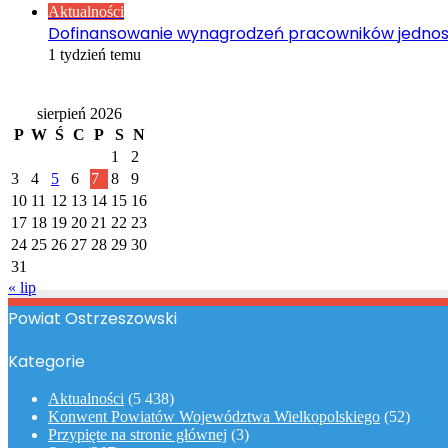
Aktualności
Dofinansowanie wynagrodzeń pracowników jednos
1 tydzień temu
Kalendarz
sierpień 2026
P
W
Ś
C
P
S
N
1
2
3
4
5
6
7
8
9
10
11
12
13
14
15
16
17
18
19
20
21
22
23
24
25
26
27
28
29
30
31
« lip
Powiat Ostrzeszowski
Kategorie
Aktualności
(5 438)
Konwent Powiatów Województwa Wielkopolskiego
(52)
Przypięte na stronie głównej
(3)