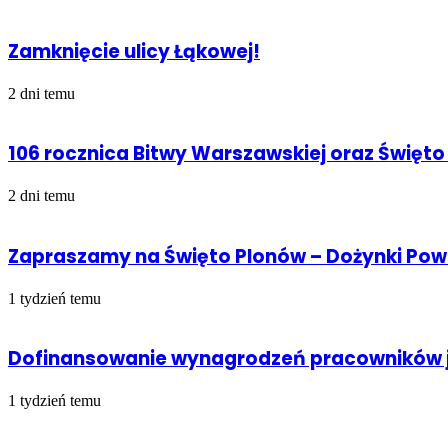
Zamknięcie ulicy Łąkowej!
2 dni temu
106 rocznica Bitwy Warszawskiej oraz Święto
2 dni temu
Zapraszamy na Święto Plonów – Dożynki Po
1 tydzień temu
Dofinansowanie wynagrodzeń pracowników j
1 tydzień temu
Sprawdź również
Close