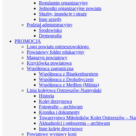
Regulamin organizacyjny
Jednostki organizacyjne powiatu
Słuzby, inspekcje i straże
Inne urzędy
Podział administracyjny
Środowisko
Demografia
PROMOCJA
Logo powiatu ostrzeszowskiego
Powiatowy folder edukacyjny
Magazyn powiatowy
Krzyżówka powiatowa
Współpraca zagraniczna
Współpraca z Blankenburgiem
Współpraca z Drohobyczem
Współpraca z MeiBen (Miśnia)
Linia kolejowa Ostrzeszów-Namysłaki
Historia
Kolej drezynowa
Fotografie – archiwum
Kronika i dokumenty
Towarzystwo Miłośników Kolei Ostrzeszów – Na
Aktualności i ogłoszenia – archiwum
Inne koleje drezynowe
Powiatowe wystawy koni