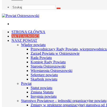
Szukaj
Menu
STRONA GŁÓWNA
AKTUALNOŚCI
NASZ POWIAT
Władze powiatu
Przewodniczący Rady Powiatu, wiceprzewodnicz
Zarząd Powiatu w Ostrzeszowie
Rada Powiatu
Komisje Rady Powiatu
Starosta Ostrzeszowski
Wicestarosta Ostrzeszowski
Sekretarz powiatu
Skarbnik powiatu
Powiat
Statut powiatu
Zmiana Statutu
Insygnia powiatu
Starostwo Powiatowe – jednostki organizacyjne powiatu
Zmiany w strukturze organizacyjnej starostwa od 1