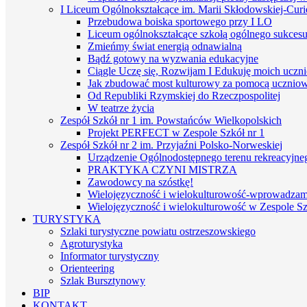
I Liceum Ogólnokształcące im. Marii Skłodowskiej-Curi
Przebudowa boiska sportowego przy I LO
Liceum ogólnokształcące szkołą ogólnego sukces
Zmieńmy świat energią odnawialną
Bądź gotowy na wyzwania edukacyjne
Ciągle Uczę się, Rozwijam I Edukuję moich uczn
Jak zbudować most kulturowy za pomocą uczniows
Od Republiki Rzymskiej do Rzeczpospolitej
W teatrze życia
Zespół Szkół nr 1 im. Powstańców Wielkopolskich
Projekt PERFECT w Zespole Szkół nr 1
Zespół Szkół nr 2 im. Przyjaźni Polsko-Norweskiej
Urządzenie Ogólnodostępnego terenu rekreacyjneg
PRAKTYKA CZYNI MISTRZA
Zawodowcy na szóstkę!
Wielojęzyczność i wielokulturowość-wprowadzamy 
Wielojęzyczność i wielokulturowość w Zespole Sz
TURYSTYKA
Szlaki turystyczne powiatu ostrzeszowskiego
Agroturystyka
Informator turystyczny
Orienteering
Szlak Bursztynowy
BIP
KONTAKT