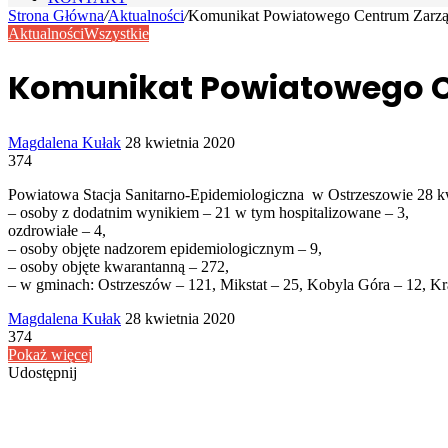
Strona Główna
/
Aktualności
/
Komunikat Powiatowego Centrum Zarz
Aktualności
Wszystkie
Komunikat Powiatowego C
Send
Magdalena Kułak
28 kwietnia 2020
an
374
email
Powiatowa Stacja Sanitarno-Epidemiologiczna w Ostrzeszowie 28 kw
– osoby z dodatnim wynikiem – 21 w tym hospitalizowane – 3,
ozdrowiałe – 4,
– osoby objęte nadzorem epidemiologicznym – 9,
– osoby objęte kwarantanną – 272,
– w gminach: Ostrzeszów – 121, Mikstat – 25, Kobyla Góra – 12, K
Send
Magdalena Kułak
28 kwietnia 2020
an
374
email
Pokaż więcej
Udostępnij
Facebook
Udostępnij
Drukuj
przez
Powiązany artykuł
Email