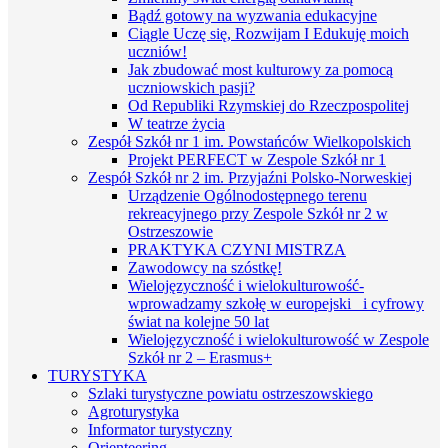
Bądź gotowy na wyzwania edukacyjne
Ciągle Uczę się, Rozwijam I Edukuję moich
uczniów!
Jak zbudować most kulturowy za pomocą
uczniowskich pasji?
Od Republiki Rzymskiej do Rzeczpospolitej
W teatrze życia
Zespół Szkół nr 1 im. Powstańców Wielkopolskich
Projekt PERFECT w Zespole Szkół nr 1
Zespół Szkół nr 2 im. Przyjaźni Polsko-Norweskiej
Urządzenie Ogólnodostępnego terenu
rekreacyjnego przy Zespole Szkół nr 2 w
Ostrzeszowie
PRAKTYKA CZYNI MISTRZA
Zawodowcy na szóstkę!
Wielojęzyczność i wielokulturowość-
wprowadzamy szkołę w europejski i cyfrowy
świat na kolejne 50 lat
Wielojęzyczność i wielokulturowość w Zespole
Szkół nr 2 – Erasmus+
TURYSTYKA
Szlaki turystyczne powiatu ostrzeszowskiego
Agroturystyka
Informator turystyczny
Orienteering