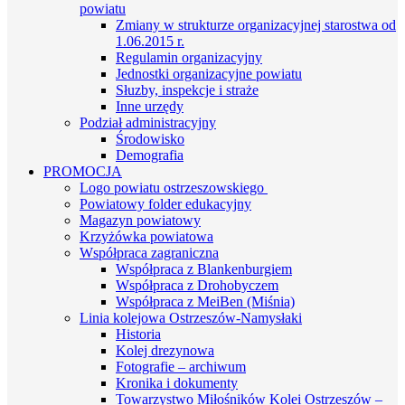
powiatu
Zmiany w strukturze organizacyjnej starostwa od
1.06.2015 r.
Regulamin organizacyjny
Jednostki organizacyjne powiatu
Słuzby, inspekcje i straże
Inne urzędy
Podział administracyjny
Środowisko
Demografia
PROMOCJA
Logo powiatu ostrzeszowskiego
Powiatowy folder edukacyjny
Magazyn powiatowy
Krzyżówka powiatowa
Współpraca zagraniczna
Współpraca z Blankenburgiem
Współpraca z Drohobyczem
Współpraca z MeiBen (Miśnia)
Linia kolejowa Ostrzeszów-Namysłaki
Historia
Kolej drezynowa
Fotografie – archiwum
Kronika i dokumenty
Towarzystwo Miłośników Kolei Ostrzeszów –