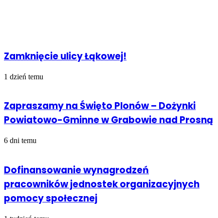
Facebook
Udostępnij
Drukuj
przez
Powiązany artykuł
Email
Zamknięcie ulicy Łąkowej!
1 dzień temu
Zapraszamy na Święto Plonów – Dożynki
Powiatowo-Gminne w Grabowie nad Prosną
6 dni temu
Dofinansowanie wynagrodzeń
pracowników jednostek organizacyjnych
pomocy społecznej