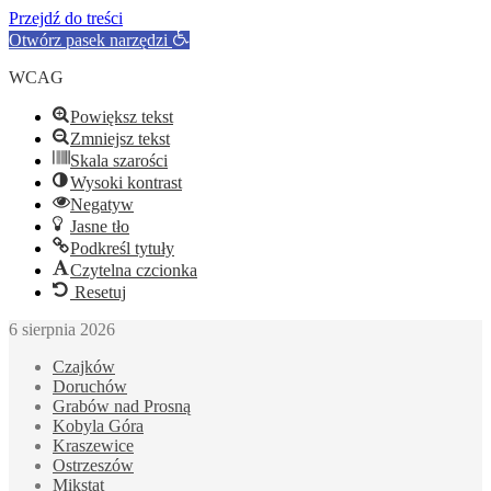
Przejdź do treści
Otwórz pasek narzędzi
WCAG
Powiększ tekst
Zmniejsz tekst
Skala szarości
Wysoki kontrast
Negatyw
Jasne tło
Podkreśl tytuły
Czytelna czcionka
Resetuj
6 sierpnia 2026
Czajków
Doruchów
Grabów nad Prosną
Kobyla Góra
Kraszewice
Ostrzeszów
Mikstat