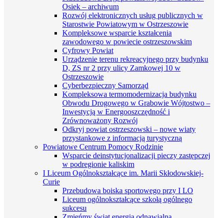
Osiek – archiwum
Rozwój elektronicznych usług publicznych w
Starostwie Powiatowym w Ostrzeszowie
Kompleksowe wsparcie kształcenia
zawodowego w powiecie ostrzeszowskim
Cyfrowy Powiat
Urządzenie terenu rekreacyjnego przy budynku
D, ZS nr 2 przy ulicy Zamkowej 10 w
Ostrzeszowie
Cyberbezpieczny Samorząd
Kompleksowa termomodernizacja budynku
Obwodu Drogowego w Grabowie Wójtostwo –
Inwestycją w Energooszczędność i
Zrównoważony Rozwój
Odkryj powiat ostrzeszowski – nowe wiaty
przystankowe z informacją turystyczną
Powiatowe Centrum Pomocy Rodzinie
Wsparcie deinstytucjonalizacji pieczy zastępczej
w podregionie kaliskim
I Liceum Ogólnokształcące im. Marii Skłodowskiej-
Curie
Przebudowa boiska sportowego przy I LO
Liceum ogólnokształcące szkołą ogólnego
sukcesu
Zmieńmy świat energią odnawialną