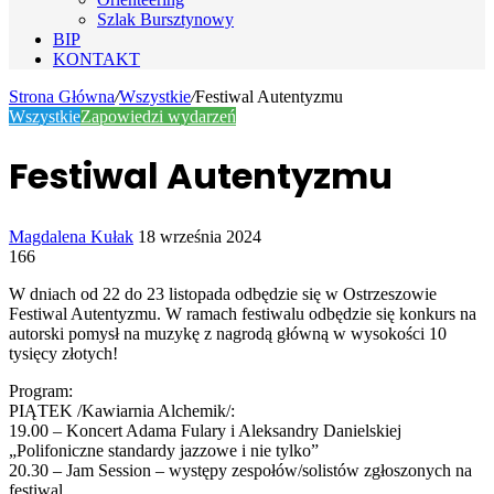
Szlak Bursztynowy
BIP
KONTAKT
Strona Główna
/
Wszystkie
/
Festiwal Autentyzmu
Wszystkie
Zapowiedzi wydarzeń
Festiwal Autentyzmu
Send
Magdalena Kułak
18 września 2024
an
166
email
W dniach od 22 do 23 listopada odbędzie się w Ostrzeszowie
Festiwal Autentyzmu. W ramach festiwalu odbędzie się konkurs na
autorski pomysł na muzykę z nagrodą główną w wysokości 10
tysięcy złotych!
Program:
PIĄTEK /Kawiarnia Alchemik/:
19.00 – Koncert Adama Fulary i Aleksandry Danielskiej
„Polifoniczne standardy jazzowe i nie tylko”
20.30 – Jam Session – występy zespołów/solistów zgłoszonych na
festiwal