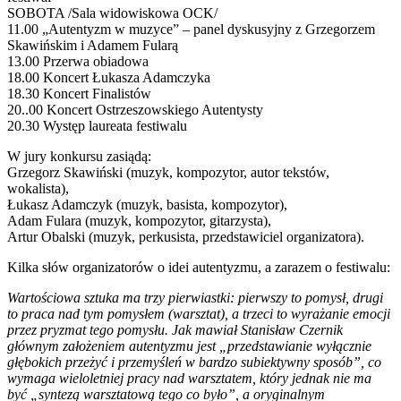
SOBOTA /Sala widowiskowa OCK/
11.00 „Autentyzm w muzyce” – panel dyskusyjny z Grzegorzem
Skawińskim i Adamem Fularą
13.00 Przerwa obiadowa
18.00 Koncert Łukasza Adamczyka
18.30 Koncert Finalistów
20..00 Koncert Ostrzeszowskiego Autentysty
20.30 Występ laureata festiwalu
W jury konkursu zasiądą:
Grzegorz Skawiński (muzyk, kompozytor, autor tekstów,
wokalista),
Łukasz Adamczyk (muzyk, basista, kompozytor),
Adam Fulara (muzyk, kompozytor, gitarzysta),
Artur Obalski (muzyk, perkusista, przedstawiciel organizatora).
Kilka słów organizatorów o idei autentyzmu, a zarazem o festiwalu:
Wartościowa sztuka ma trzy pierwiastki: pierwszy to pomysł, drugi
to praca nad tym pomysłem (warsztat), a trzeci to wyrażanie emocji
przez pryzmat tego pomysłu. Jak mawiał Stanisław Czernik
głównym założeniem autentyzmu jest „przedstawianie wyłącznie
głębokich przeżyć i przemyśleń w bardzo subiektywny sposób”, co
wymaga wieloletniej pracy nad warsztatem, który jednak nie ma
być „syntezą warsztatową tego co było”, a oryginalnym