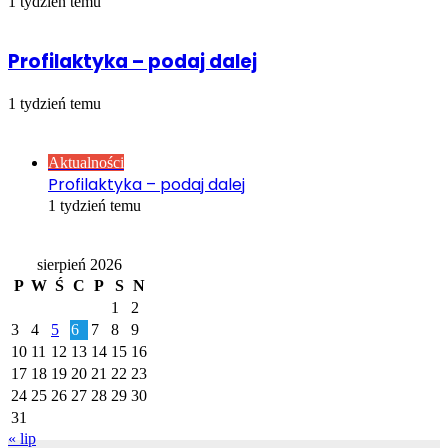
1 tydzień temu
Profilaktyka – podaj dalej
1 tydzień temu
Sprawdź również
Close
Aktualności
Profilaktyka – podaj dalej
1 tydzień temu
Kalendarz
sierpień 2026
P
W
Ś
C
P
S
N
1
2
3
4
5
6
7
8
9
10
11
12
13
14
15
16
17
18
19
20
21
22
23
24
25
26
27
28
29
30
31
« lip