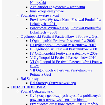
Namysłaki
Aktualności i ogłoszenia – archiwum
Inne koleje drezynowe
Powiatowe wystawy koni
Powiatowa Wystawa Koni, Festiwal Produktów
Lokalnych – 2011
Powiatowa Wystawa Koni, Festiwal Produktów
Lokalnych – 2008
Ogólnopolski Festiwal Pasztetników i Potraw z Gęsi
I Ogólnopolski Festiwal Pasztetników 2006
II Ogólnopolski Festiwal Pasztetników 2007
III Ogólnopolski Festiwal Pasztetników 2008
IV Ogólnopolski Festiwal Pasztetników 2009
V Ogólnopolski Festiwal Pasztetników 2010
VI Ogólnopolski Festiwal Pasztetników i Potraw
z Gęsi
VII Ogólnopolski Festiwal Pasztetników i
Potraw z Gęsi
Bal Starosty
Bal Starosty Ostrzeszowskiego
UNIA EUROPEJSKA
Powiat Ostrzeszowski
Cyfryzacja geodezyjnych rejestrów publicznych
powiatu ostrzeszowskiego – archiwum
Przebudowa drogi powiatowej 5587 Grabów-