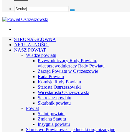
Szukaj
Menu
STRONA GŁÓWNA
AKTUALNOŚCI
NASZ POWIAT
Władze powiatu
Przewodniczący Rady Powiatu,
wiceprzewodniczący Rady Powiatu
Zarząd Powiatu w Ostrzeszowie
Rada Powiatu
Komisje Rady Powiatu
Starosta Ostrzeszowski
Wicestarosta Ostrzeszowski
Sekretarz powiatu
Skarbnik powiatu
Powiat
Statut powiatu
Zmiana Statutu
Insygnia powiatu
Starostwo Powiatowe – jednostki organizacyjne