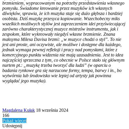
brzmieniem, wypracowanym na potrzeby przedstawienia własnego
pomysłu. Świadome kreowanie przez muzyków ich własnych
dźwięków, sprawia, że ich muzyka staje się dużo głębsza i bardziej
osobista. Dziś muzykę przesyca kopiowanie. Wszechobecny miks
wszelkich możliwych stylów jest zaprzeczeniem idei przyświecającej
zarówno charakterystycznej muzyce mistrzów instrumentu, jak i
zespołom, które wykreowały niegdyś własne brzmienie. Znana
maksyma Milesa Davisa brzmi: „w muzyce chodzi o styl”. To nie
jest ani proste, ani oczywiste, ale możliwe i dostępne dla każdego,
jednak wymaga pewnej refleksji i pracy nad pomysłami, które z
komercyjnego punktu widzenia nie mają uzasadnienia. Jest to idea
najczęściej sprzeczna z tym, co obecnie w Polsce stało się głównym
nurtem pt.: „muzykę trzeba tworzyć dla ludzi” (w oparciu o
badania rynkowe gra się narzucone formy, tempa, barwy i in., bo
wytwórnia lub środowisko wie lepiej od artysty jak powinna
wyglądać jego muzyka).
Send
Magdalena Kułak
18 września 2024
an
166
email
Pokaż więcej
Udostępnij