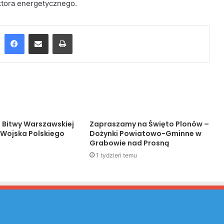
ektora energetycznego.
Facebook
Udostępnij przez Email
Drukuj
a Bitwy Warszawskiej
Zapraszamy na Święto Plonów –
 Wojska Polskiego
Dożynki Powiatowo-Gminne w
Grabowie nad Prosną
1 tydzień temu