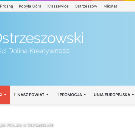
Prosną
Kobyla Góra
Kraszewice
Ostrzeszów
Mikstat
I
NASZ POWIAT
PROMOCJA
UNIA EUROPEJSKA
ządu Powiatu w Ostrzeszowie