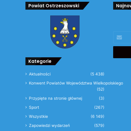
Powiat Ostrzeszowski
Najno
Podaj
swój
adres
email
Kategorie
Aktualności
(5 438)
Konwent Powiatów Województwa Wielkopolskiego
(52)
Przypięte na stronie głównej
(3)
Sport
(267)
Wszystkie
(6 149)
Zapowiedzi wydarzeń
(579)