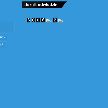
Licznik odwiedzin:
port
eń