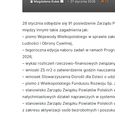
Send
Magdalena Kułak
27 stycznia 2026
53
an
email
28 stycznia odbędzie się 91 posiedzenie Zarządu 
między innymi takie zagadnienia jak:
– pismo Wojewody Wielkopolskiego w sprawie za
Ludności i Obrony Cywilnej,
– tegoroczna edycja naboru zadań w ramach Progr
2026,
– wykaz rozliczeń rzeczowo-finansowych związa
– wnioski ZS nr2 o zatwierdzenie godzin nauczani
– wniosek Stowarzyszenia Dorośli dla Dzieci o udz
– pismo z Wielkopolskiego Funduszu Rozwoju Sp. z 
– stanowisko Zarządu Związku Powiatów Polskich w
natychmiastowych działań naprawczych w systemi
– stanowisko Zarządu Związku Powiatów Polskich w
z zakresu aktywizacji osób bezrobotnych i poszuku