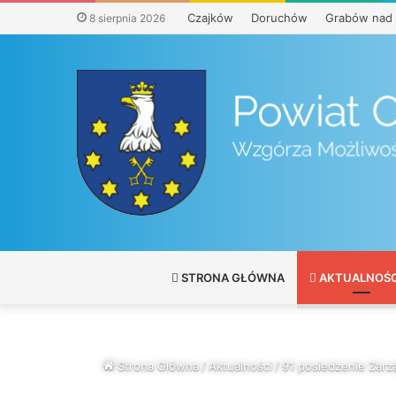
Czajków
Doruchów
Grabów nad 
8 sierpnia 2026
STRONA GŁÓWNA
AKTUALNOŚC
Strona Główna
/
Aktualności
/
91 posiedzenie Zar