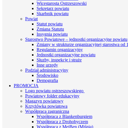
Wicestarosta Ostrzeszowski
Sekretarz powiatu
Skarbnik powiatu
Powiat
Statut powiatu
Zmiana Statutu
Insygnia powiatu
Starostwo Powiatowe – jednostki organizacyjne powiatu
Zmiany w strukturze organizacyjnej starostwa od 1
Regulamin organizacyjny
Jednostki organizacyjne powiatu
Słuzby, inspekcje i straże
Inne urzędy
Podział administracyjny
Środowisko
Demografia
PROMOCJA
Logo powiatu ostrzeszowskiego
Powiatowy folder edukacyjny
Magazyn powiatowy
Krzyżówka powiatowa
Współpraca zagraniczna
Współpraca z Blankenburgiem
Współpraca z Drohobyczem
Współpraca z MeiBen (Miśnia)