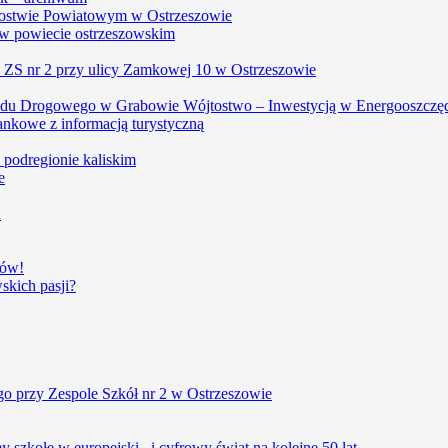
arostwie Powiatowym w Ostrzeszowie
w powiecie ostrzeszowskim
, ZS nr 2 przy ulicy Zamkowej 10 w Ostrzeszowie
du Drogowego w Grabowie Wójtostwo – Inwestycją w Energooszczę
ankowe z informacją turystyczną
w podregionie kaliskim
e
u
iów!
kich pasji?
o przy Zespole Szkół nr 2 w Ostrzeszowie
szkołę w europejski i cyfrowy świat na kolejne 50 lat