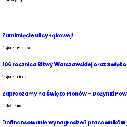
Facebook
Udostępnij
Drukuj
przez
Powiązany artykuł
Email
Zamknięcie ulicy Łąkowej!
4 godziny temu
106 rocznica Bitwy Warszawskiej oraz Święto
9 godzin temu
Zapraszamy na Święto Plonów – Dożynki Po
5 dni temu
Dofinansowanie wynagrodzeń pracowników j