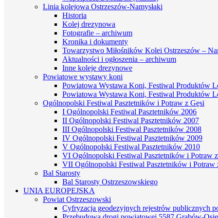
Linia kolejowa Ostrzeszów-Namysłaki
Historia
Kolej drezynowa
Fotografie – archiwum
Kronika i dokumenty
Towarzystwo Miłośników Kolei Ostrzeszów – Na
Aktualności i ogłoszenia – archiwum
Inne koleje drezynowe
Powiatowe wystawy koni
Powiatowa Wystawa Koni, Festiwal Produktów L
Powiatowa Wystawa Koni, Festiwal Produktów L
Ogólnopolski Festiwal Pasztetników i Potraw z Gęsi
I Ogólnopolski Festiwal Pasztetników 2006
II Ogólnopolski Festiwal Pasztetników 2007
III Ogólnopolski Festiwal Pasztetników 2008
IV Ogólnopolski Festiwal Pasztetników 2009
V Ogólnopolski Festiwal Pasztetników 2010
VI Ogólnopolski Festiwal Pasztetników i Potraw z
VII Ogólnopolski Festiwal Pasztetników i Potraw 
Bal Starosty
Bal Starosty Ostrzeszowskiego
UNIA EUROPEJSKA
Powiat Ostrzeszowski
Cyfryzacja geodezyjnych rejestrów publicznych 
Przebudowa drogi powiatowej 5587 Grabów-Osie