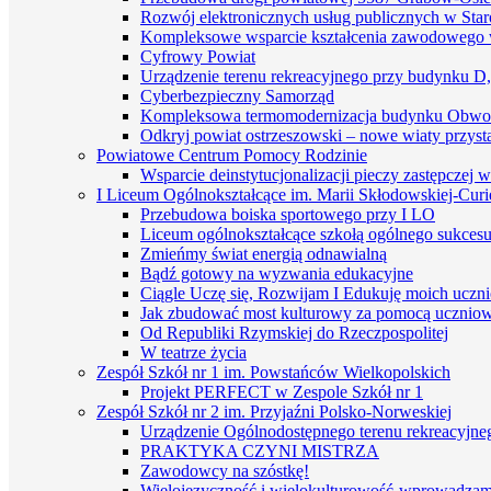
Rozwój elektronicznych usług publicznych w St
Kompleksowe wsparcie kształcenia zawodowego 
Cyfrowy Powiat
Urządzenie terenu rekreacyjnego przy budynku D
Cyberbezpieczny Samorząd
Kompleksowa termomodernizacja budynku Obwo
Odkryj powiat ostrzeszowski – nowe wiaty przyst
Powiatowe Centrum Pomocy Rodzinie
Wsparcie deinstytucjonalizacji pieczy zastępczej 
I Liceum Ogólnokształcące im. Marii Skłodowskiej-Curi
Przebudowa boiska sportowego przy I LO
Liceum ogólnokształcące szkołą ogólnego sukces
Zmieńmy świat energią odnawialną
Bądź gotowy na wyzwania edukacyjne
Ciągle Uczę się, Rozwijam I Edukuję moich uczn
Jak zbudować most kulturowy za pomocą uczniows
Od Republiki Rzymskiej do Rzeczpospolitej
W teatrze życia
Zespół Szkół nr 1 im. Powstańców Wielkopolskich
Projekt PERFECT w Zespole Szkół nr 1
Zespół Szkół nr 2 im. Przyjaźni Polsko-Norweskiej
Urządzenie Ogólnodostępnego terenu rekreacyjneg
PRAKTYKA CZYNI MISTRZA
Zawodowcy na szóstkę!
Wielojęzyczność i wielokulturowość-wprowadzamy 