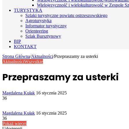
Wielojęzyczność i wielokulturowość w Zespole Sz
TURYSTYKA
Szlaki turystyczne powiatu ostrzeszowskiego
Agroturystyka
Informator turystyczny
Orienteering
Szlak Bursztynowy
BIP
KONTAKT
Strona Główna
/
Aktualności
/
Przepraszamy za usterki
Aktualności
Wszystkie
Przepraszamy za usterki
Send
Magdalena Kułak
16 stycznia 2025
an
36
email
Send
Magdalena Kułak
16 stycznia 2025
an
36
email
Pokaż więcej
Udostępnij