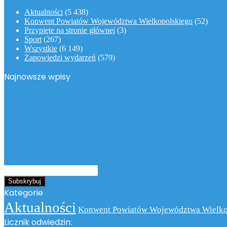
Aktualności
(5 438)
Konwent Powiatów Województwa Wielkopolskiego
(52)
Przypięte na stronie głównej
(3)
Sport
(267)
Wszystkie
(6 149)
Zapowiedzi wydarzeń
(579)
Najnowsze wpisy
Podaj
swój
adres
Kategorie
email
Aktualności
Konwent Powiatów Województwa Wielko
Licznik odwiedzin: