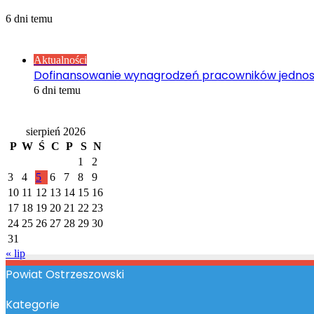
6 dni temu
Sprawdź również
Close
Aktualności
Dofinansowanie wynagrodzeń pracowników jednos
6 dni temu
Kalendarz
sierpień 2026
P
W
Ś
C
P
S
N
1
2
3
4
5
6
7
8
9
10
11
12
13
14
15
16
17
18
19
20
21
22
23
24
25
26
27
28
29
30
31
« lip
Powiat Ostrzeszowski
Kategorie