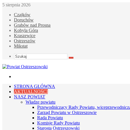
5 sierpnia 2026
Czajków
Doruchów
Grabów nad Prosną
Kobyla Góra
Kraszewice
Ostrzeszów
Mikstat
Szukaj
Menu
STRONA GŁÓWNA
AKTUALNOŚCI
NASZ POWIAT
Władze powiatu
Przewodniczący Rady Powiatu, wiceprzewodnicz
Zarząd Powiatu w Ostrzeszowie
Rada Powiatu
Komisje Rady Powiatu
Starosta Ostrzeszowski