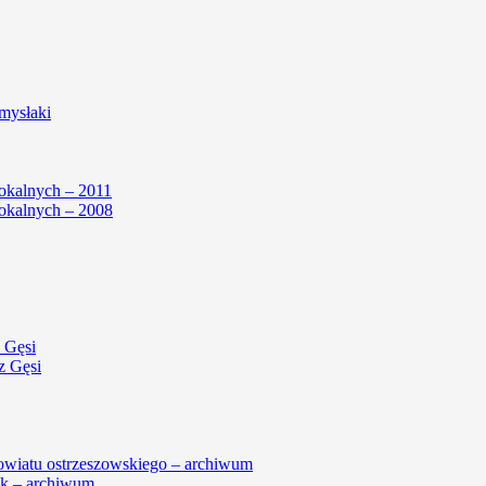
mysłaki
okalnych – 2011
okalnych – 2008
 Gęsi
z Gęsi
powiatu ostrzeszowskiego – archiwum
k – archiwum