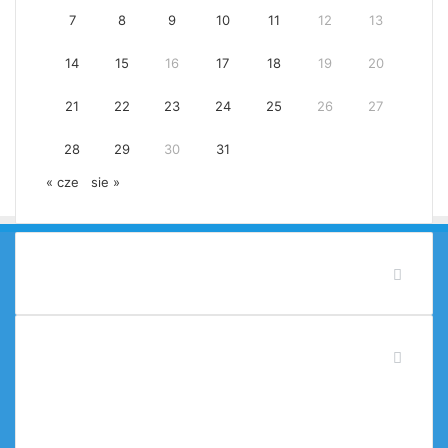
7
8
9
10
11
12
13
14
15
16
17
18
19
20
21
22
23
24
25
26
27
28
29
30
31
« cze
sie »
Powiat Ostrzeszowski
Kategorie
Aktualności
(5 437)
Konwent Powiatów Województwa Wielkopolskiego
(52)