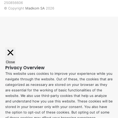
250856606
© Copyright
Madkom SA
2026
Back
to
top
button
Close
Privacy Overview
This website uses cookies to improve your experience while you
navigate through the website. Out of these, the cookies that are
categorized as necessary are stored on your browser as they
are essential for the working of basic functionalities of the
website. We also use third-party cookies that help us analyze
and understand how you use this website. These cookies will be
stored in your browser only with your consent. You also have
the option to opt-out of these cookies. But opting out of some
of these cookies may affect your browsing experience.