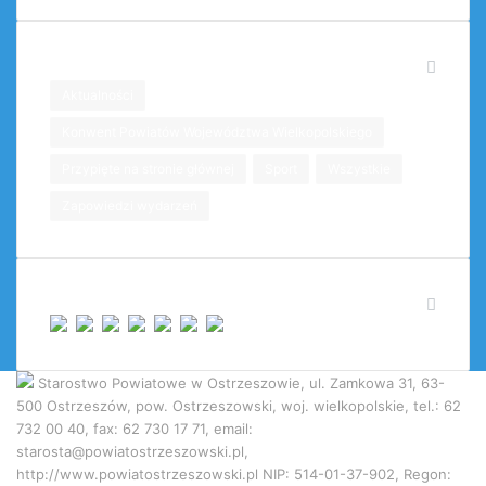
Kategorie
Aktualności
Konwent Powiatów Województwa Wielkopolskiego
Przypięte na stronie głównej
Sport
Wszystkie
Zapowiedzi wydarzeń
Licznik odwiedzin:
Starostwo Powiatowe w Ostrzeszowie, ul. Zamkowa 31, 63-
500 Ostrzeszów, pow. Ostrzeszowski, woj. wielkopolskie, tel.: 62
732 00 40, fax: 62 730 17 71, email:
starosta@powiatostrzeszowski.pl,
http://www.powiatostrzeszowski.pl NIP: 514-01-37-902, Regon: