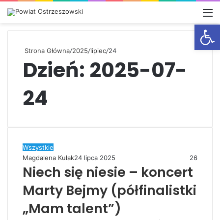
M
Otwórz
Strona Główna
/
2025
/
lipiec
/
24
Dzień:
2025-07-
24
Wszystkie
Magdalena Kułak
24 lipca 2025
26
Niech się niesie – koncert
Marty Bejmy (półfinalistki
„Mam talent”)