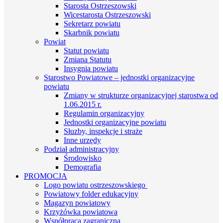
Starosta Ostrzeszowski
Wicestarosta Ostrzeszowski
Sekretarz powiatu
Skarbnik powiatu
Powiat
Statut powiatu
Zmiana Statutu
Insygnia powiatu
Starostwo Powiatowe – jednostki organizacyjne
powiatu
Zmiany w strukturze organizacyjnej starostwa od
1.06.2015 r.
Regulamin organizacyjny
Jednostki organizacyjne powiatu
Słuzby, inspekcje i straże
Inne urzędy
Podział administracyjny
Środowisko
Demografia
PROMOCJA
Logo powiatu ostrzeszowskiego
Powiatowy folder edukacyjny
Magazyn powiatowy
Krzyżówka powiatowa
Współpraca zagraniczna