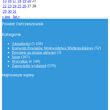
15
16
17
18
19
20
21
22
23
24
25
26
27
28
29
30
31
« gru
lut »
Powiat Ostrzeszowski
Kategorie
Aktualności
(5 438)
Konwent Powiatów Województwa Wielkopolskiego
(52)
Przypięte na stronie głównej
(3)
Sport
(267)
Wszystkie
(6 149)
Zapowiedzi wydarzeń
(579)
Najnowsze wpisy