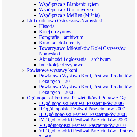
Współpraca z Blankenburgiem
Współpraca z Drohobyczem
Współpraca z MeiBen (Miśnia)
Linia kolejowa Ostrzeszów-Namysłaki
Historia
Kolej drezynowa
Fotografie – archiwum
Kronika i dokumenty
Towarzystwo Miłośników Kolei Ostrzeszów –
Namysłaki
Aktualności i ogłoszenia – archiwum
Inne koleje drezynowe
Powiatowe wystawy koni
Powiatowa Wystawa Koni, Festiwal Produktów
Lokalnych – 2011
Powiatowa Wystawa Koni, Festiwal Produktów
Lokalnych – 2008
Ogólnopolski Festiwal Pasztetników i Potraw z Gęsi
I Ogólnopolski Festiwal Pasztetników 2006
II Ogólnopolski Festiwal Pasztetników 2007
III Ogólnopolski Festiwal Pasztetników 2008
IV Ogólnopolski Festiwal Pasztetników 2009
V Ogólnopolski Festiwal Pasztetników 2010
VI Ogólnopolski Festiwal Pasztetników i Potraw
z Gęsi