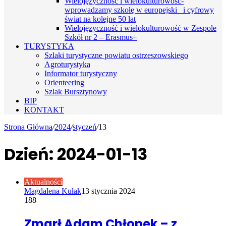
Wielojęzyczność i wielokulturowość-
wprowadzamy szkołę w europejski i cyfrowy
świat na kolejne 50 lat
Wielojęzyczność i wielokulturowość w Zespole
Szkół nr 2 – Erasmus+
TURYSTYKA
Szlaki turystyczne powiatu ostrzeszowskiego
Agroturystyka
Informator turystyczny
Orienteering
Szlak Bursztynowy
BIP
KONTAKT
Strona Główna
/
2024
/
styczeń
/
13
Dzień:
2024-01-13
Aktualności
Magdalena Kułak
13 stycznia 2024
188
Zmarł Adam Chłopek – z