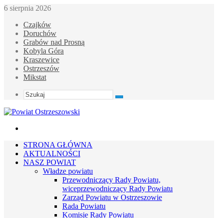
6 sierpnia 2026
Czajków
Doruchów
Grabów nad Prosną
Kobyla Góra
Kraszewice
Ostrzeszów
Mikstat
Szukaj
Menu
STRONA GŁÓWNA
AKTUALNOŚCI
NASZ POWIAT
Władze powiatu
Przewodniczący Rady Powiatu,
wiceprzewodniczący Rady Powiatu
Zarząd Powiatu w Ostrzeszowie
Rada Powiatu
Komisje Rady Powiatu