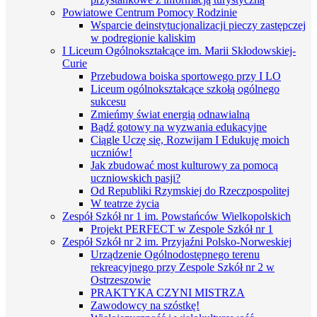
Powiatowe Centrum Pomocy Rodzinie
Wsparcie deinstytucjonalizacji pieczy zastępczej
w podregionie kaliskim
I Liceum Ogólnokształcące im. Marii Skłodowskiej-
Curie
Przebudowa boiska sportowego przy I LO
Liceum ogólnokształcące szkołą ogólnego
sukcesu
Zmieńmy świat energią odnawialną
Bądź gotowy na wyzwania edukacyjne
Ciągle Uczę się, Rozwijam I Edukuję moich
uczniów!
Jak zbudować most kulturowy za pomocą
uczniowskich pasji?
Od Republiki Rzymskiej do Rzeczpospolitej
W teatrze życia
Zespół Szkół nr 1 im. Powstańców Wielkopolskich
Projekt PERFECT w Zespole Szkół nr 1
Zespół Szkół nr 2 im. Przyjaźni Polsko-Norweskiej
Urządzenie Ogólnodostępnego terenu
rekreacyjnego przy Zespole Szkół nr 2 w
Ostrzeszowie
PRAKTYKA CZYNI MISTRZA
Zawodowcy na szóstkę!