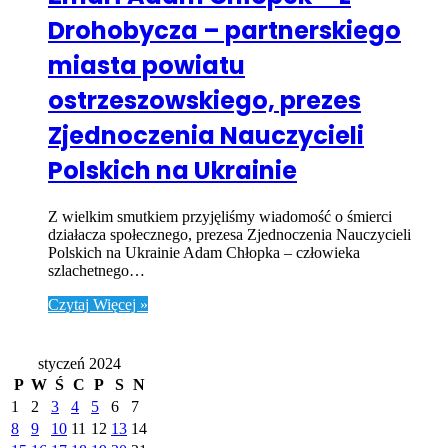
Drohobycza – partnerskiego
miasta powiatu
ostrzeszowskiego, prezes
Zjednoczenia Nauczycieli
Polskich na Ukrainie
Z wielkim smutkiem przyjęliśmy wiadomość o śmierci
działacza społecznego, prezesa Zjednoczenia Nauczycieli
Polskich na Ukrainie Adam Chłopka – człowieka
szlachetnego…
Czytaj Więcej »
Kalendarz
styczeń 2024
P
W
Ś
C
P
S
N
1
2
3
4
5
6
7
8
9
10
11
12
13
14