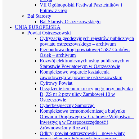
VII Ogólnopolski Festiwal Pasztetników i
Potraw z Gęsi
Bal Starosty
Bal Starosty Ostrzeszowskiego
UNIA EUROPEJSKA
Powiat Ostrzeszowski
Cyfryzacja geodezyjnych rejestrów publicznych
powiatu ostrzeszowskiego – archiwum
Przebudowa drogi powiatowej 5587 Grabów-
Osiek – archiwum
Rozwój elektronicznych usług publicznych w
Starostwie Powiatowym w Ostrzeszowie
Kompleksowe wsparcie kształcenia
zawodowego w powiecie ostrzeszowskim
Cyfrowy Powiat
Urządzenie terenu rekreacyjnego przy budynku
D, ZS nr 2 przy ulicy Zamkowej 10 w
Ostrzeszowie
Cyberbezpieczny Samorząd
Kompleksowa termomodernizacja budynku
Obwodu Drogowego w Grabowie Wójtostwo –
Inwestycją w Energooszczędność i
Zrównoważony Rozwój
Odkryj powiat ostrzeszowski – nowe wiaty
przystankowe z informacją turystyczną