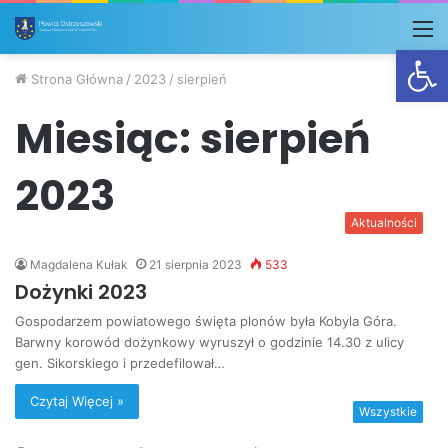
M
Otwórz
Strona Główna
/
2023
/
sierpień
Miesiąc:
sierpień
2023
Aktualności
Magdalena Kułak
21 sierpnia 2023
533
Dożynki 2023
Gospodarzem powiatowego święta plonów była Kobyla Góra.
Barwny korowód dożynkowy wyruszył o godzinie 14.30 z ulicy
gen. Sikorskiego i przedefilował…
Czytaj Więcej »
Wszystkie