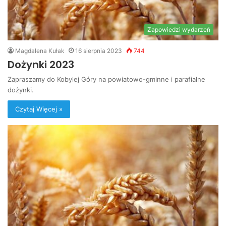
Zapowiedzi wydarzeń
Magdalena Kułak
16 sierpnia 2023
744
Dożynki 2023
Zapraszamy do Kobylej Góry na powiatowo-gminne i parafialne
dożynki.
Czytaj Więcej »