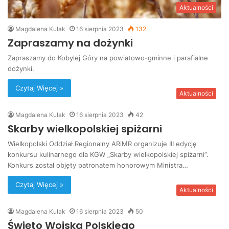
Aktualności
Magdalena Kułak
16 sierpnia 2023
132
Zapraszamy na dożynki
Zapraszamy do Kobylej Góry na powiatowo-gminne i parafialne
dożynki.
Czytaj Więcej »
Aktualności
Magdalena Kułak
16 sierpnia 2023
42
Skarby wielkopolskiej spiżarni
Wielkopolski Oddział Regionalny ARiMR organizuje III edycję
konkursu kulinarnego dla KGW „Skarby wielkopolskiej spiżarni”.
Konkurs został objęty patronatem honorowym Ministra…
Czytaj Więcej »
Aktualności
Magdalena Kułak
16 sierpnia 2023
50
Święto Wojska Polskiego