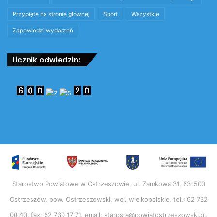
Przypięte na stronie głównej
Sport
Wszystkie
Zapowiedzi wydarzeń
Licznik odwiedzin:
Starostwo Powiatowe w Ostrzeszowie, ul. Zamkowa 31, 63-500
Ostrzeszów, pow. Ostrzeszowski, woj. wielkopolskie, tel.: 62 732
00 40, fax: 62 730 17 71, email: starosta@powiatostrzeszowski.pl,