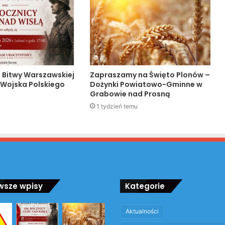
a Bitwy Warszawskiej
Zapraszamy na Święto Plonów –
 Wojska Polskiego
Dożynki Powiatowo-Gminne w
Grabowie nad Prosną
1 tydzień temu
wsze wpisy
Kategorie
Aktualności