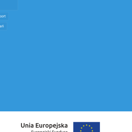
port
eń