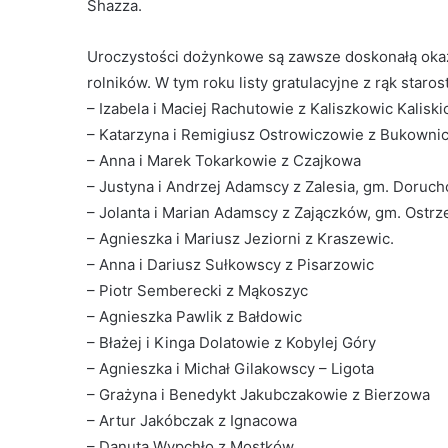
Shazza.
Uroczystości dożynkowe są zawsze doskonałą okazj
rolników. W tym roku listy gratulacyjne z rąk staro
– Izabela i Maciej Rachutowie z Kaliszkowic Kaliski
– Katarzyna i Remigiusz Ostrowiczowie z Bukownic
– Anna i Marek Tokarkowie z Czajkowa
– Justyna i Andrzej Adamscy z Zalesia, gm. Doruc
– Jolanta i Marian Adamscy z Zajączków, gm. Ostr
– Agnieszka i Mariusz Jeziorni z Kraszewic.
– Anna i Dariusz Sułkowscy z Pisarzowic
– Piotr Semberecki z Mąkoszyc
– Agnieszka Pawlik z Bałdowic
– Błażej i Kinga Dolatowie z Kobylej Góry
– Agnieszka i Michał Gilakowscy – Ligota
– Grażyna i Benedykt Jakubczakowie z Bierzowa
– Artur Jakóbczak z Ignacowa
– Danuta Wypchło z Mostków