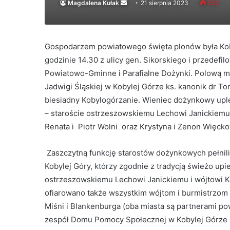
Send
Magdalena Kułak
21 sierpnia 2023
532
an
email
Gospodarzem powiatowego święta plonów była Ko
godzinie 14.30 z ulicy gen. Sikorskiego i przedefi
Powiatowo-Gminne i Parafialne Dożynki. Polową ms
Jadwigi Śląskiej w Kobylej Górze ks. kanonik dr T
biesiadny Kobylogórzanie. Wieniec dożynkowy up
– staroście ostrzeszowskiemu Lechowi Janickiemu 
Renata i Piotr Wolni oraz Krystyna i Zenon Więcko
Zaszczytną funkcję starostów dożynkowych pełnili
Kobylej Góry, którzy zgodnie z tradycją świeżo up
ostrzeszowskiemu Lechowi Janickiemu i wójtowi K
ofiarowano także wszystkim wójtom i burmistrzom 
Miśni i Blankenburga (oba miasta są partnerami p
zespół Domu Pomocy Społecznej w Kobylej Górze 