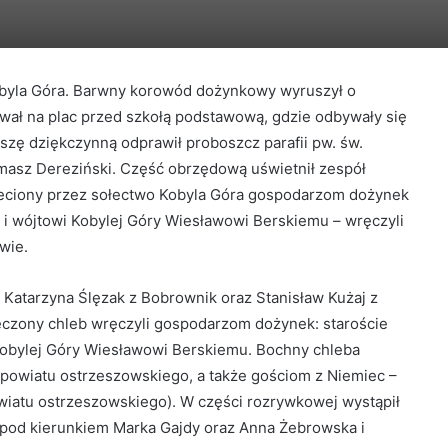
byla Góra. Barwny korowód dożynkowy wyruszył o
lował na plac przed szkołą podstawową, gdzie odbywały się
zę dziękczynną odprawił proboszcz parafii pw. św.
omasz Dereziński. Część obrzędową uświetnił zespół
leciony przez sołectwo Kobyla Góra gospodarzom dożynek
i wójtowi Kobylej Góry Wiesławowi Berskiemu – wręczyli
wie.
 Katarzyna Ślęzak z Bobrownik oraz Stanisław Kużaj z
ieczony chleb wręczyli gospodarzom dożynek: staroście
obylej Góry Wiesławowi Berskiemu. Bochny chleba
powiatu ostrzeszowskiego, a także gościom z Niemiec –
owiatu ostrzeszowskiego). W części rozrywkowej wystąpił
pod kierunkiem Marka Gajdy oraz Anna Żebrowska i