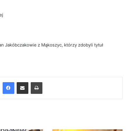
ej
ian Jakóbczakowie z Mąkoszyc, którzy zdobyli tytuł
Facebook
Udostępnij przez Email
Drukuj