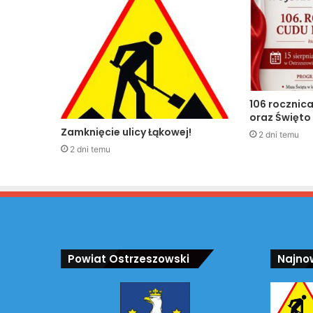
106 rocznic
oraz Święto
Zamknięcie ulicy Łąkowej!
2 dni temu
2 dni temu
Powiat Ostrzeszowski
Najno