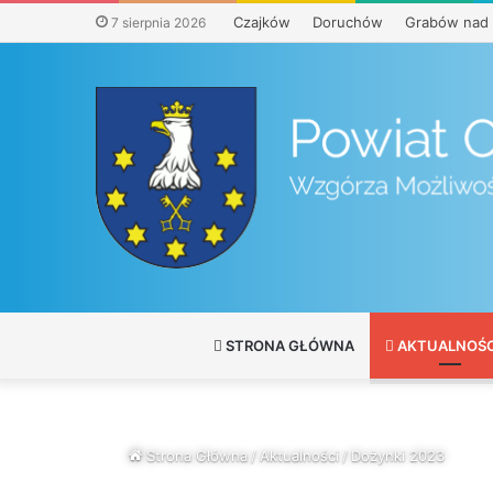
Czajków
Doruchów
Grabów nad 
7 sierpnia 2026
STRONA GŁÓWNA
AKTUALNOŚC
Strona Główna
/
Aktualności
/
Dożynki 2023