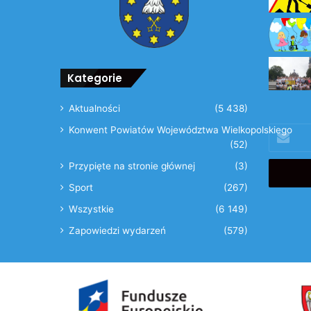
Kategorie
Aktualności
(5 438)
Podaj
Konwent Powiatów Województwa Wielkopolskiego
swój
(52)
adres
Przypięte na stronie głównej
(3)
email
Sport
(267)
Wszystkie
(6 149)
Zapowiedzi wydarzeń
(579)