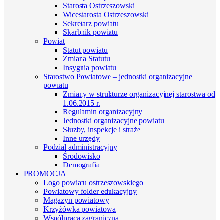
Starosta Ostrzeszowski
Wicestarosta Ostrzeszowski
Sekretarz powiatu
Skarbnik powiatu
Powiat
Statut powiatu
Zmiana Statutu
Insygnia powiatu
Starostwo Powiatowe – jednostki organizacyjne
powiatu
Zmiany w strukturze organizacyjnej starostwa od
1.06.2015 r.
Regulamin organizacyjny
Jednostki organizacyjne powiatu
Słuzby, inspekcje i straże
Inne urzędy
Podział administracyjny
Środowisko
Demografia
PROMOCJA
Logo powiatu ostrzeszowskiego
Powiatowy folder edukacyjny
Magazyn powiatowy
Krzyżówka powiatowa
Współpraca zagraniczna