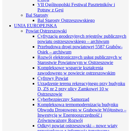
VII Ogólnopolski Festiwal Pasztetników i
Potraw z Gęsi
Bal Starosty
Bal Starosty Ostrzeszowskiego
UNIA EUROPEJSKA
Powiat Ostrzeszowski
Cyfryzacja geodezyjnych rejestrów publicznych
powiatu ostrzeszowskiego – archiwum
Przebudowa drogi powiatowej 5587 Grabów-
Osiek – archiwum
Rozwój elektronicznych usług publicznych w
Starostwie Powiatowym w Ostrzeszowie
Kompleksowe wsparcie kształcenia
zawodowego w powiecie ostrzeszowskim
Cyfrowy Powiat
Urządzenie terenu rekreacyjnego przy budynku
D, ZS nr 2 przy ulicy Zamkowej 10 w
Ostrzeszowie
Cyberbezpieczny Samorząd
Kompleksowa termomodernizacja budynku
Obwodu Drogowego w Grabowie Wójtostwo –
Inwestycją w Energooszczędność i
Zrównoważony Rozwój
Odkryj powiat ostrzeszowski – nowe wiaty
przystankowe z informacją turystyczną