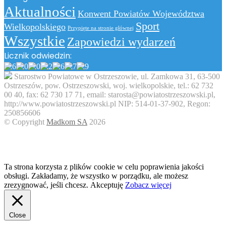
email
Aktualności
Konwent Powiatów Województwa
Sport
Wielkopolskiego
Przypięte na stronie głównej
Wszystkie
Zapowiedzi wydarzeń
Licznik odwiedzin:
Starostwo Powiatowe w Ostrzeszowie, ul. Zamkowa 31, 63-500
Ostrzeszów, pow. Ostrzeszowski, woj. wielkopolskie, tel.: 62 732
00 40, fax: 62 730 17 71, email: starosta@powiatostrzeszowski.pl,
http://www.powiatostrzeszowski.pl NIP: 514-01-37-902, Regon:
250856606
© Copyright
Madkom SA
2026
Back
to
top
button
Ta strona korzysta z plików cookie w celu poprawienia jakości
obsługi. Zakładamy, że wszystko w porządku, ale możesz
zrezygnować, jeśli chcesz.
Akceptuję
Zobacz więcej
Close