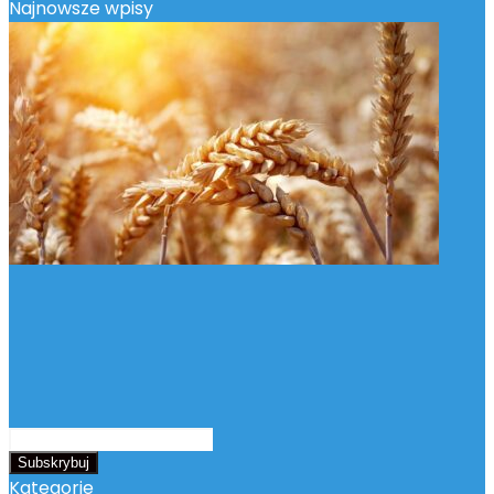
Najnowsze wpisy
Podaj
swój
adres
Kategorie