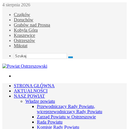
4 sierpnia 2026
Czajków
Doruchów
Grabów nad Prosną
Kobyla Góra
Kraszewice
Ostrzeszów
Mikstat
Szukaj
Menu
STRONA GŁÓWNA
AKTUALNOŚCI
NASZ POWIAT
Władze powiatu
Przewodniczący Rady Powiatu,
wiceprzewodniczący Rady Powiatu
Zarząd Powiatu w Ostrzeszowie
Rada Powiatu
Komisje Rady Powiatu