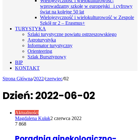
Wielojęzyczność i wielokulturowość-
wprowadzamy szkołę w europejski i cyfrowy
świat na kolejne 50 lat
Wielojęzyczność i wielokulturowość w Zespole
Szkół nr 2 – Erasmus+
TURYSTYKA
Szlaki turystyczne powiatu ostrzeszowskiego
Agroturystyka
Informator turystyczny
Orienteering
Szlak Bursztynowy
BIP
KONTAKT
Strona Główna
/
2022
/
czerwiec
/
02
Dzień:
2022-06-02
Aktualności
Magdalena Kułak
2 czerwca 2022
7 868
Poradnia ginekologiczno-