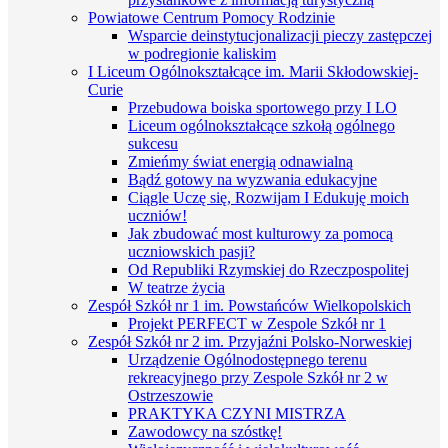
Powiatowe Centrum Pomocy Rodzinie
Wsparcie deinstytucjonalizacji pieczy zastępczej
w podregionie kaliskim
I Liceum Ogólnokształcące im. Marii Skłodowskiej-
Curie
Przebudowa boiska sportowego przy I LO
Liceum ogólnokształcące szkołą ogólnego
sukcesu
Zmieńmy świat energią odnawialną
Bądź gotowy na wyzwania edukacyjne
Ciągle Uczę się, Rozwijam I Edukuję moich
uczniów!
Jak zbudować most kulturowy za pomocą
uczniowskich pasji?
Od Republiki Rzymskiej do Rzeczpospolitej
W teatrze życia
Zespół Szkół nr 1 im. Powstańców Wielkopolskich
Projekt PERFECT w Zespole Szkół nr 1
Zespół Szkół nr 2 im. Przyjaźni Polsko-Norweskiej
Urządzenie Ogólnodostępnego terenu
rekreacyjnego przy Zespole Szkół nr 2 w
Ostrzeszowie
PRAKTYKA CZYNI MISTRZA
Zawodowcy na szóstkę!