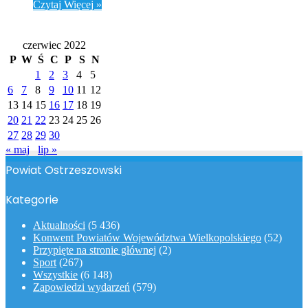
Czytaj Więcej »
Kalendarz
czerwiec 2022
P
W
Ś
C
P
S
N
1
2
3
4
5
6
7
8
9
10
11
12
13
14
15
16
17
18
19
20
21
22
23
24
25
26
27
28
29
30
« maj
lip »
Powiat Ostrzeszowski
Kategorie
Aktualności
(5 436)
Konwent Powiatów Województwa Wielkopolskiego
(52)
Przypięte na stronie głównej
(2)
Sport
(267)
Wszystkie
(6 148)
Zapowiedzi wydarzeń
(579)