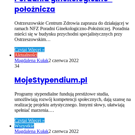
położnicza
Ostrzeszowskie Centrum Zdrowia zaprasza do działającej w
ramach NFZ Poradni Ginekologiczno-Położniczej. Poradnia
mieści się w budynku przychodni specjalistycznych przy
Ostrzeszowskim…
Czytaj Więcej »
Aktualności
Magdalena Kułak
2 czerwca 2022
34
MojeStypendium.pl
Programy stypendialne fundują prestiżowe studia,
umożliwiają rozwój kompetencji społecznych, dają szansę na
realizację projektu artystycznego. Innymi słowy, ułatwiają
spełniać marzenia.…
Czytaj Więcej »
Wszystkie
Magdalena Kułak
2 czerwca 2022