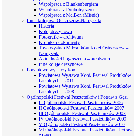
Współpraca z Blankenburgiem
Współpraca z Drohobyczem
Współpraca z MeiBen (Miśnia)
Linia kolejowa Ostrzeszów-Namysłaki
Historia
Kolej drezynowa
Fotografie – archiwum
Kronika i dokumenty
Towarzystwo Miłośników Kolei Ostrzeszów –
Namysłaki
Aktualności i ogłoszenia – archiwum
Inne koleje drezynowe
Powiatowe wystawy koni
Powiatowa Wystawa Koni, Festiwal Produktów
Lokalnych – 2011
Powiatowa Wystawa Koni, Festiwal Produktów
Lokalnych – 2008
Ogólnopolski Festiwal Pasztetników i Potraw z Gęsi
I Ogólnopolski Festiwal Pasztetników 2006
II Ogólnopolski Festiwal Pasztetników 2007
III Ogólnopolski Festiwal Pasztetników 2008
IV Ogólnopolski Festiwal Pasztetników 2009
V Ogólnopolski Festiwal Pasztetników 2010
VI Ogólnopolski Festiwal Pasztetników i Potraw
z Gęsi