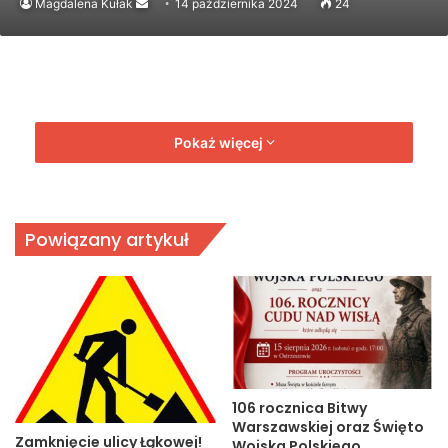
Send
Magdalena Kułak
14 października 2024
24
an
email
Pokaż więcej
Powiązany artykuł
106 rocznica Bitwy
Warszawskiej oraz Święto
Zamknięcie ulicy Łąkowej!
Wojska Polskiego