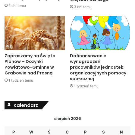
2 dni temu
3 dni temu
Zapraszamy na Święto
Dofinansowanie
Plonów – Dożynki
wynagrodzeń
Powiatowo-Gminne w
pracowników jednostek
Grabowie nad Prosną
organizacyjnych pomocy
społecznej
1 tydzień temu
1 tydzień temu
Kalendarz
sierpień 2026
P
W
Ś
C
P
S
N