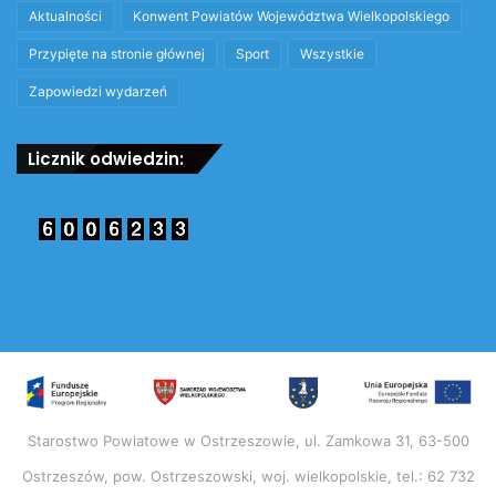
Aktualności
Konwent Powiatów Województwa Wielkopolskiego
Przypięte na stronie głównej
Sport
Wszystkie
Zapowiedzi wydarzeń
Licznik odwiedzin:
Starostwo Powiatowe w Ostrzeszowie, ul. Zamkowa 31, 63-500
Ostrzeszów, pow. Ostrzeszowski, woj. wielkopolskie, tel.: 62 732