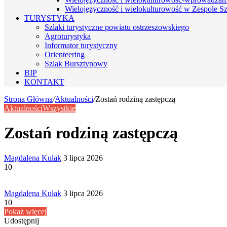
Wielojęzyczność i wielokulturowość w Zespole Sz
TURYSTYKA
Szlaki turystyczne powiatu ostrzeszowskiego
Agroturystyka
Informator turystyczny
Orienteering
Szlak Bursztynowy
BIP
KONTAKT
Strona Główna
/
Aktualności
/
Zostań rodziną zastępczą
Aktualności
Wszystkie
Zostań rodziną zastępczą
Send
Magdalena Kułak
3 lipca 2026
an
10
email
Send
Magdalena Kułak
3 lipca 2026
an
10
email
Pokaż więcej
Udostępnij