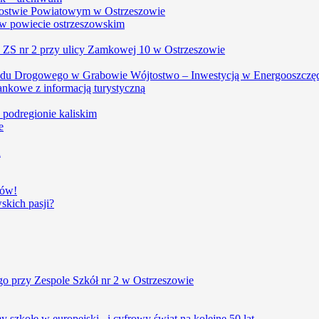
arostwie Powiatowym w Ostrzeszowie
w powiecie ostrzeszowskim
, ZS nr 2 przy ulicy Zamkowej 10 w Ostrzeszowie
du Drogowego w Grabowie Wójtostwo – Inwestycją w Energooszczę
ankowe z informacją turystyczną
w podregionie kaliskim
e
u
iów!
kich pasji?
o przy Zespole Szkół nr 2 w Ostrzeszowie
szkołę w europejski i cyfrowy świat na kolejne 50 lat