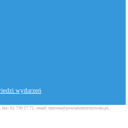
iedzi wydarzeń
fax: 62 730 17 71, email: starosta@powiatostrzeszowski.pl,