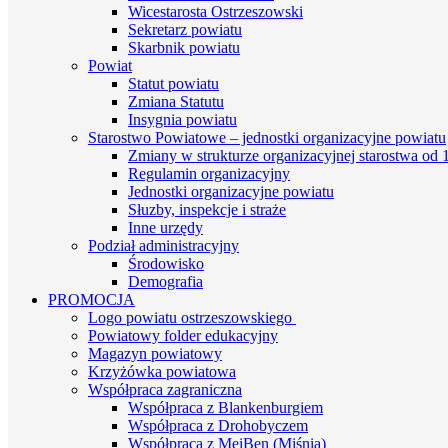
Wicestarosta Ostrzeszowski
Sekretarz powiatu
Skarbnik powiatu
Powiat
Statut powiatu
Zmiana Statutu
Insygnia powiatu
Starostwo Powiatowe – jednostki organizacyjne powiatu
Zmiany w strukturze organizacyjnej starostwa od 1
Regulamin organizacyjny
Jednostki organizacyjne powiatu
Słuzby, inspekcje i straże
Inne urzędy
Podział administracyjny
Środowisko
Demografia
PROMOCJA
Logo powiatu ostrzeszowskiego
Powiatowy folder edukacyjny
Magazyn powiatowy
Krzyżówka powiatowa
Współpraca zagraniczna
Współpraca z Blankenburgiem
Współpraca z Drohobyczem
Współpraca z MeiBen (Miśnia)