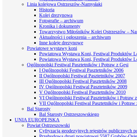
Linia kolejowa Ostrzeszów-Namysłaki
Historia
Kolej drezynowa
Fotografie – archiwum
Kronika i dokumenty
Towarzystwo Miłośników Kolei Ostrzeszów – Na
Aktualności i ogłoszenia – archiwum
Inne koleje drezynowe
Powiatowe wystawy koni
Powiatowa Wystawa Koni, Festiwal Produktów L
Powiatowa Wystawa Koni, Festiwal Produktów L
Ogólnopolski Festiwal Pasztetników i Potraw z Gęsi
I Ogólnopolski Festiwal Pasztetników 2006
II Ogólnopolski Festiwal Pasztetników 2007
III Ogólnopolski Festiwal Pasztetników 2008
IV Ogólnopolski Festiwal Pasztetników 2009
V Ogólnopolski Festiwal Pasztetników 2010
VI Ogólnopolski Festiwal Pasztetników i Potraw z
VII Ogólnopolski Festiwal Pasztetników i Potraw 
Bal Starosty
Bal Starosty Ostrzeszowskiego
UNIA EUROPEJSKA
Powiat Ostrzeszowski
Cyfryzacja geodezyjnych rejestrów publicznych 
Przebudowa drogi powiatowej 5587 Grabów-Osie