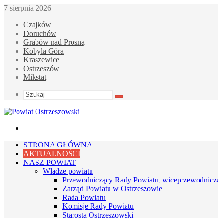
7 sierpnia 2026
Czajków
Doruchów
Grabów nad Prosną
Kobyla Góra
Kraszewice
Ostrzeszów
Mikstat
Szukaj
Menu
STRONA GŁÓWNA
AKTUALNOŚCI
NASZ POWIAT
Władze powiatu
Przewodniczący Rady Powiatu, wiceprzewodnicz
Zarząd Powiatu w Ostrzeszowie
Rada Powiatu
Komisje Rady Powiatu
Starosta Ostrzeszowski