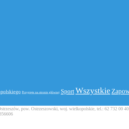
Wszystkie
Zapow
Sport
polskiego
Przypięte na stronie głównej
zeszów, pow. Ostrzeszowski, woj. wielkopolskie, tel.: 62 732 00 40, 
0856606