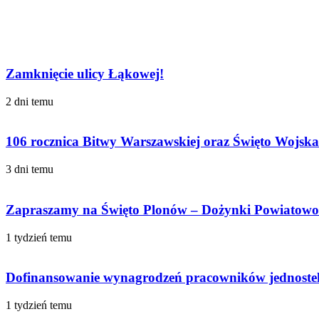
Facebook
Udostępnij
Drukuj
przez
Powiązany artykuł
Email
Zamknięcie ulicy Łąkowej!
2 dni temu
106 rocznica Bitwy Warszawskiej oraz Święto Wojska
3 dni temu
Zapraszamy na Święto Plonów – Dożynki Powiatow
1 tydzień temu
Dofinansowanie wynagrodzeń pracowników jednostek
1 tydzień temu
Sprawdź również