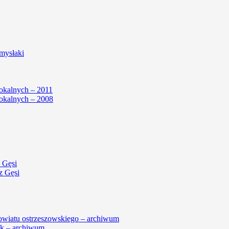
mysłaki
okalnych – 2011
okalnych – 2008
 Gęsi
z Gęsi
powiatu ostrzeszowskiego – archiwum
k – archiwum