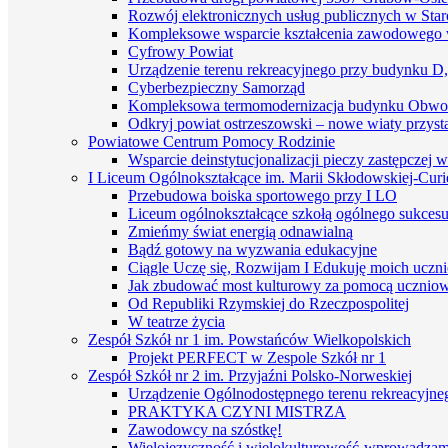
Rozwój elektronicznych usług publicznych w St
Kompleksowe wsparcie kształcenia zawodowego 
Cyfrowy Powiat
Urządzenie terenu rekreacyjnego przy budynku D
Cyberbezpieczny Samorząd
Kompleksowa termomodernizacja budynku Obwo
Odkryj powiat ostrzeszowski – nowe wiaty przyst
Powiatowe Centrum Pomocy Rodzinie
Wsparcie deinstytucjonalizacji pieczy zastępczej 
I Liceum Ogólnokształcące im. Marii Skłodowskiej-Curi
Przebudowa boiska sportowego przy I LO
Liceum ogólnokształcące szkołą ogólnego sukces
Zmieńmy świat energią odnawialną
Bądź gotowy na wyzwania edukacyjne
Ciągle Uczę się, Rozwijam I Edukuję moich uczn
Jak zbudować most kulturowy za pomocą uczniows
Od Republiki Rzymskiej do Rzeczpospolitej
W teatrze życia
Zespół Szkół nr 1 im. Powstańców Wielkopolskich
Projekt PERFECT w Zespole Szkół nr 1
Zespół Szkół nr 2 im. Przyjaźni Polsko-Norweskiej
Urządzenie Ogólnodostępnego terenu rekreacyjneg
PRAKTYKA CZYNI MISTRZA
Zawodowcy na szóstkę!
Wielojęzyczność i wielokulturowość-wprowadzamy 