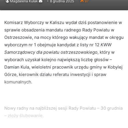
Send
Magdalena Kułak
8 grudnia 2025
97
an
email
Komisarz Wyborczy w Kaliszu wydał dziś postanowienie w
sprawie obsadzenia mandatu radnego Rady Powiatu w
Ostrzeszowie, na mocy którego wakujący mandat w okręgu
wyborczym nr 1 obejmuje kandydat z listy nr 12
KWW
Samorządowcy dla powiatu ostrzeszowskiego
, który w
wyborach uzyskał kolejno największą liczbę głosów –
Damian Kula, wieloletni pracownik urzędu gminy w Kobylej
Górze, kierownik działu referatu inwestycji i spraw
komunalnych.
Nowy radny na najbliższej sesji Rady Powiatu – 30 grudnia
– złoży ślubowanie.