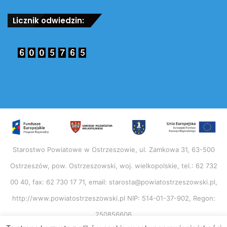
Licznik odwiedzin:
Starostwo Powiatowe w Ostrzeszowie, ul. Zamkowa 31, 63-500
Ostrzeszów, pow. Ostrzeszowski, woj. wielkopolskie, tel.: 62 732
00 40, fax: 62 730 17 71, email: starosta@powiatostrzeszowski.pl,
http://www.powiatostrzeszowski.pl NIP: 514-01-37-902, Regon:
250856606