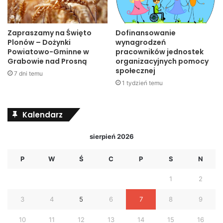
Zapraszamy na Święto
Dofinansowanie
Plonów – Dożynki
wynagrodzeń
Powiatowo-Gminne w
pracowników jednostek
Grabowie nad Prosną
organizacyjnych pomocy
społecznej
7 dni temu
1 tydzień temu
Kalendarz
sierpień 2026
P
W
Ś
C
P
S
N
1
2
3
4
5
6
7
8
9
10
11
12
13
14
15
16