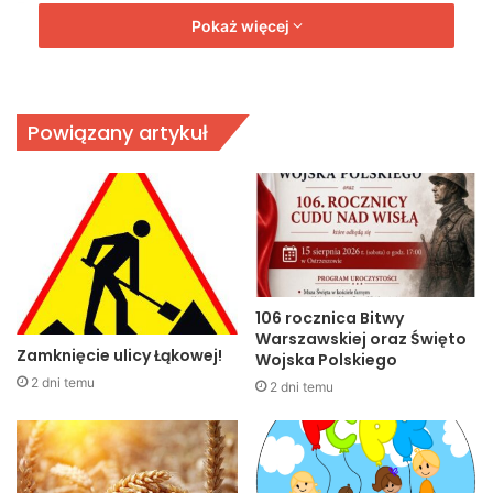
Przypomnijmy, Damian Kula zastąpi radnego Bartosza
Pokaż więcej
Strzeleckiego, który złożył rezygnację (objął stanowisko
dyrektora ds. medycznych Ostrzeszowskiego Centrum
Zdrowia).
Powiązany artykuł
106 rocznica Bitwy
Warszawskiej oraz Święto
Zamknięcie ulicy Łąkowej!
Wojska Polskiego
2 dni temu
2 dni temu