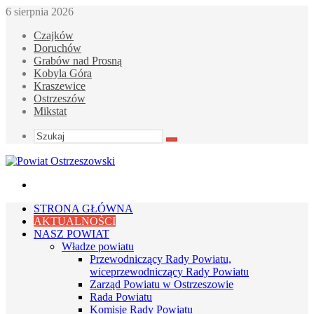
6 sierpnia 2026
Czajków
Doruchów
Grabów nad Prosną
Kobyla Góra
Kraszewice
Ostrzeszów
Mikstat
Szukaj
Menu
STRONA GŁÓWNA
AKTUALNOŚCI
NASZ POWIAT
Władze powiatu
Przewodniczący Rady Powiatu,
wiceprzewodniczący Rady Powiatu
Zarząd Powiatu w Ostrzeszowie
Rada Powiatu
Komisje Rady Powiatu