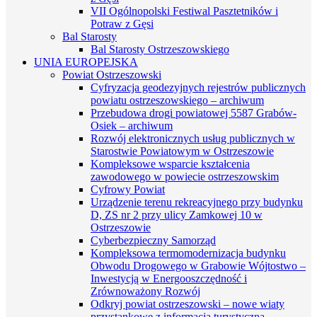
VII Ogólnopolski Festiwal Pasztetników i
Potraw z Gęsi
Bal Starosty
Bal Starosty Ostrzeszowskiego
UNIA EUROPEJSKA
Powiat Ostrzeszowski
Cyfryzacja geodezyjnych rejestrów publicznych
powiatu ostrzeszowskiego – archiwum
Przebudowa drogi powiatowej 5587 Grabów-
Osiek – archiwum
Rozwój elektronicznych usług publicznych w
Starostwie Powiatowym w Ostrzeszowie
Kompleksowe wsparcie kształcenia
zawodowego w powiecie ostrzeszowskim
Cyfrowy Powiat
Urządzenie terenu rekreacyjnego przy budynku
D, ZS nr 2 przy ulicy Zamkowej 10 w
Ostrzeszowie
Cyberbezpieczny Samorząd
Kompleksowa termomodernizacja budynku
Obwodu Drogowego w Grabowie Wójtostwo –
Inwestycją w Energooszczędność i
Zrównoważony Rozwój
Odkryj powiat ostrzeszowski – nowe wiaty
przystankowe z informacją turystyczną