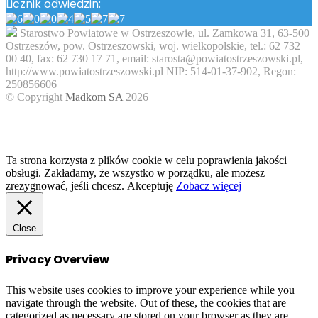
Licznik odwiedzin:
Starostwo Powiatowe w Ostrzeszowie, ul. Zamkowa 31, 63-500
Ostrzeszów, pow. Ostrzeszowski, woj. wielkopolskie, tel.: 62 732
00 40, fax: 62 730 17 71, email: starosta@powiatostrzeszowski.pl,
http://www.powiatostrzeszowski.pl NIP: 514-01-37-902, Regon:
250856606
© Copyright
Madkom SA
2026
Facebook
Twitter
WhatsApp
Telegram
Viber
Back
to
top
button
Ta strona korzysta z plików cookie w celu poprawienia jakości
obsługi. Zakładamy, że wszystko w porządku, ale możesz
zrezygnować, jeśli chcesz.
Akceptuję
Zobacz więcej
Close
Privacy Overview
This website uses cookies to improve your experience while you
navigate through the website. Out of these, the cookies that are
categorized as necessary are stored on your browser as they are