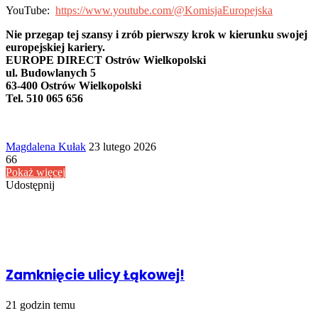
YouTube:
https://www.youtube.com/@KomisjaEuropejska
Nie przegap tej szansy i zrób pierwszy krok w kierunku swojej
europejskiej kariery.
EUROPE DIRECT Ostrów Wielkopolski
ul. Budowlanych 5
63-400 Ostrów Wielkopolski
Tel. 510 065 656
Send
Magdalena Kułak
23 lutego 2026
an
66
email
Pokaż więcej
Udostępnij
Facebook
Udostępnij
Drukuj
przez
Powiązany artykuł
Email
Zamknięcie ulicy Łąkowej!
21 godzin temu