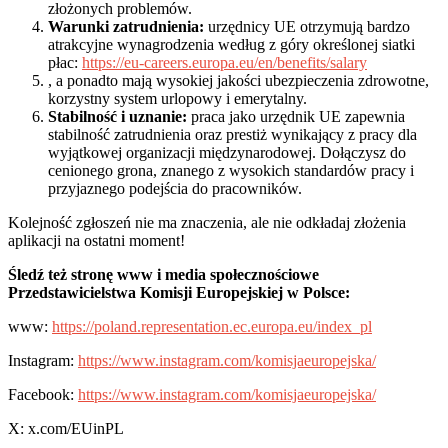
złożonych problemów.
Warunki zatrudnienia:
urzędnicy UE otrzymują bardzo
atrakcyjne wynagrodzenia według z góry określonej siatki
płac:
https://eu-careers.europa.eu/en/benefits/salary
, a ponadto mają wysokiej jakości ubezpieczenia zdrowotne,
korzystny system urlopowy i emerytalny.
Stabilność i uznanie:
praca jako urzędnik UE zapewnia
stabilność zatrudnienia oraz prestiż wynikający z pracy dla
wyjątkowej organizacji międzynarodowej. Dołączysz do
cenionego grona, znanego z wysokich standardów pracy i
przyjaznego podejścia do pracowników.
Kolejność zgłoszeń nie ma znaczenia, ale nie odkładaj złożenia
aplikacji na ostatni moment!
Śledź też stronę www i media społecznościowe
Przedstawicielstwa Komisji Europejskiej w Polsce:
www:
https://poland.representation.ec.europa.eu/index_pl
Instagram:
https://www.instagram.com/komisjaeuropejska/
Facebook:
https://www.instagram.com/komisjaeuropejska/
X: x.com/EUinPL