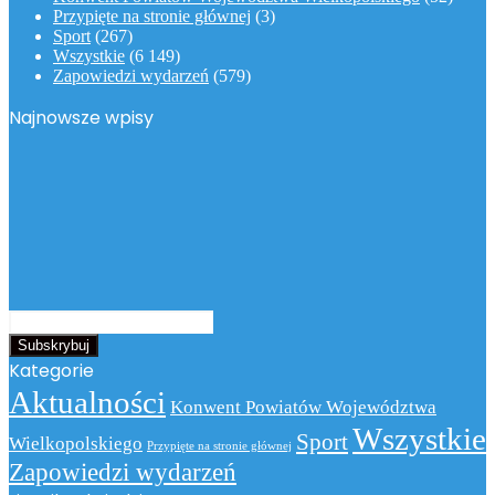
Przypięte na stronie głównej
(3)
Sport
(267)
Wszystkie
(6 149)
Zapowiedzi wydarzeń
(579)
Najnowsze wpisy
Podaj
swój
adres
Kategorie
email
Aktualności
Konwent Powiatów Województwa
Wszystkie
Sport
Wielkopolskiego
Przypięte na stronie głównej
Zapowiedzi wydarzeń