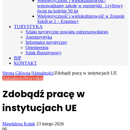
Wielojęzyczność i wielokulturowość-
wprowadzamy szkołę w europejski i cyfrowy
świat na kolejne 50 lat
Wielojęzyczność i wielokulturowość w Zespole
Szkół nr 2 – Erasmus+
TURYSTYKA
Szlaki turystyczne powiatu ostrzeszowskiego
Agroturystyka
Informator turystyczny
Orienteering
Szlak Bursztynowy
BIP
KONTAKT
Strona Główna
/
Aktualności
/
Zdobądź pracę w instytucjach UE
Aktualności
Wszystkie
Zdobądź pracę w
instytucjach UE
Send
Magdalena Kułak
23 lutego 2026
an
66