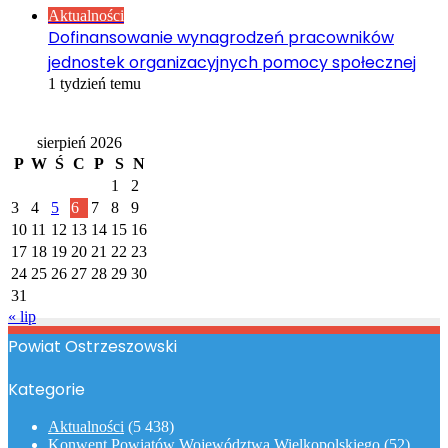
Aktualności
Dofinansowanie wynagrodzeń pracowników
jednostek organizacyjnych pomocy społecznej
1 tydzień temu
Kalendarz
sierpień 2026
P
W
Ś
C
P
S
N
1
2
3
4
5
6
7
8
9
10
11
12
13
14
15
16
17
18
19
20
21
22
23
24
25
26
27
28
29
30
31
« lip
Powiat Ostrzeszowski
Kategorie
Aktualności
(5 438)
Konwent Powiatów Województwa Wielkopolskiego
(52)