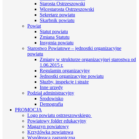
Starosta Ostrzeszowski
Wicestarosta Ostrzeszowski
Sekretarz powiatu
Skarbnik powiatu
Powiat
Statut powiatu
Zmiana Statutu
Insygnia powiatu
Starostwo Powiatowe – jednostki organizacyjne
powiatu
Zmiany w strukturze organizacyjnej starostwa od
1.06.2015 r.
Regulamin organizacyjny
Jednostki organizacyjne powiatu
Słuzby, inspekcje i straże
Inne urzędy
Podział administracyjny
Środowisko
Demografia
PROMOCJA
Logo powiatu ostrzeszowskiego
Powiatowy folder edukacyjny
Magazyn powiatowy
Krzyżówka powiatowa
Współpraca zagraniczna