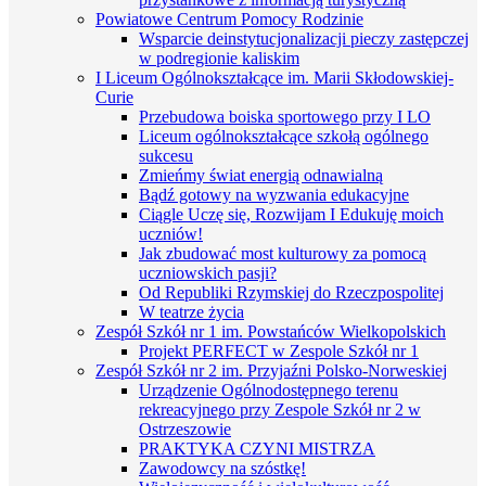
Powiatowe Centrum Pomocy Rodzinie
Wsparcie deinstytucjonalizacji pieczy zastępczej
w podregionie kaliskim
I Liceum Ogólnokształcące im. Marii Skłodowskiej-
Curie
Przebudowa boiska sportowego przy I LO
Liceum ogólnokształcące szkołą ogólnego
sukcesu
Zmieńmy świat energią odnawialną
Bądź gotowy na wyzwania edukacyjne
Ciągle Uczę się, Rozwijam I Edukuję moich
uczniów!
Jak zbudować most kulturowy za pomocą
uczniowskich pasji?
Od Republiki Rzymskiej do Rzeczpospolitej
W teatrze życia
Zespół Szkół nr 1 im. Powstańców Wielkopolskich
Projekt PERFECT w Zespole Szkół nr 1
Zespół Szkół nr 2 im. Przyjaźni Polsko-Norweskiej
Urządzenie Ogólnodostępnego terenu
rekreacyjnego przy Zespole Szkół nr 2 w
Ostrzeszowie
PRAKTYKA CZYNI MISTRZA
Zawodowcy na szóstkę!