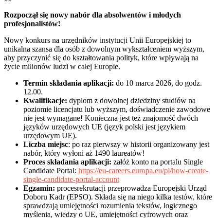
email
Rozpoczął się nowy nabór dla absolwentów i młodych
profesjonalistów!
Nowy konkurs na urzędników instytucji Unii Europejskiej to
unikalna szansa dla osób z dowolnym wykształceniem wyższym,
aby przyczynić się do kształtowania polityk, które wpływają na
życie milionów ludzi w całej Europie.
Termin składania aplikacji:
do 10 marca 2026, do godz.
12.00.
Kwalifikacje:
dyplom z dowolnej dziedziny studiów na
poziomie licencjatu lub wyższym, doświadczenie zawodowe
nie jest wymagane! Konieczna jest też znajomość dwóch
języków urzędowych UE (język polski jest językiem
urzędowym UE).
Liczba miejsc
: po raz pierwszy w historii organizowany jest
nabór, który wyłoni aż 1490 laureatów!
Proces składania aplikacji:
załóż konto na portalu Single
Candidate Portal:
https://eu-careers.europa.eu/pl/how-create-
single-candidate-portal-account
Egzamin:
procesrekrutacji przeprowadza Europejski Urząd
Doboru Kadr (EPSO). Składa się na niego kilka testów, które
sprawdzają umiejętności rozumienia tekstów, logicznego
myślenia, wiedzy o UE, umiejętności cyfrowych oraz