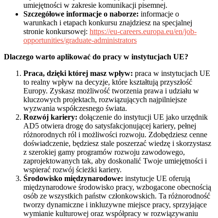
umiejętności w zakresie komunikacji pisemnej.
Szczegółowe informacje o naborze:
informacje o
warunkach i etapach konkursu znajdziesz na specjalnej
stronie konkursowej:
https://eu-careers.europa.eu/en/job-
opportunities/graduate-administrators
Dlaczego warto aplikować do pracy w instytucjach UE?
Praca, dzięki której masz wpływ:
praca w instytucjach UE
to realny wpływ na decyzje, które kształtują przyszłość
Europy. Zyskasz możliwość tworzenia prawa i udziału w
kluczowych projektach, rozwiązujących najpilniejsze
wyzwania współczesnego świata.
Rozwój kariery:
dołączenie do instytucji UE jako urzędnik
AD5 otwiera drogę do satysfakcjonującej kariery, pełnej
różnorodnych ról i możliwości rozwoju. Zdobędziesz cenne
doświadczenie, będziesz stale poszerzać wiedzę i skorzystasz
z szerokiej gamy programów rozwoju zawodowego,
zaprojektowanych tak, aby doskonalić Twoje umiejętności i
wspierać rozwój ścieżki kariery.
Środowisko międzynarodowe:
instytucje UE oferują
międzynarodowe środowisko pracy, wzbogacone obecnością
osób ze wszystkich państw członkowskich. Ta różnorodność
tworzy dynamiczne i inkluzywne miejsce pracy, sprzyjające
wymianie kulturowej oraz współpracy w rozwiązywaniu