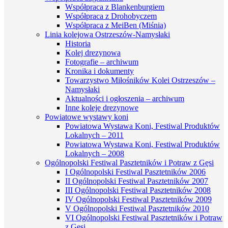
Współpraca z Blankenburgiem
Współpraca z Drohobyczem
Współpraca z MeiBen (Miśnia)
Linia kolejowa Ostrzeszów-Namysłaki
Historia
Kolej drezynowa
Fotografie – archiwum
Kronika i dokumenty
Towarzystwo Miłośników Kolei Ostrzeszów –
Namysłaki
Aktualności i ogłoszenia – archiwum
Inne koleje drezynowe
Powiatowe wystawy koni
Powiatowa Wystawa Koni, Festiwal Produktów
Lokalnych – 2011
Powiatowa Wystawa Koni, Festiwal Produktów
Lokalnych – 2008
Ogólnopolski Festiwal Pasztetników i Potraw z Gęsi
I Ogólnopolski Festiwal Pasztetników 2006
II Ogólnopolski Festiwal Pasztetników 2007
III Ogólnopolski Festiwal Pasztetników 2008
IV Ogólnopolski Festiwal Pasztetników 2009
V Ogólnopolski Festiwal Pasztetników 2010
VI Ogólnopolski Festiwal Pasztetników i Potraw
z Gęsi