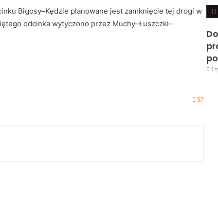
inku Bigosy–Kędzie planowane jest zamknięcie tej drogi w
kniętego odcinka wytyczono przez Muchy–Łuszczki–
Do
pr
po
1 
57