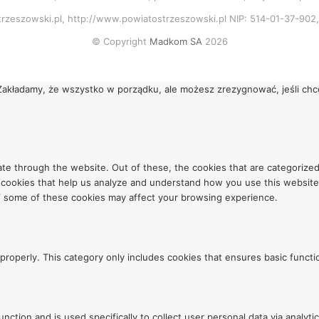
rzeszowski.pl, http://www.powiatostrzeszowski.pl NIP: 514-01-37-90
© Copyright
Madkom SA
2026
. Zakładamy, że wszystko w porządku, ale możesz zrezygnować, jeśli ch
te through the website. Out of these, the cookies that are categorized
ty cookies that help us analyze and understand how you use this website
of some of these cookies may affect your browsing experience.
properly. This category only includes cookies that ensures basic functi
function and is used specifically to collect user personal data via ana