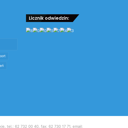
Licznik odwiedzin:
port
eń
tel.: 62 732 00 40, fax: 62 730 17 71, email: