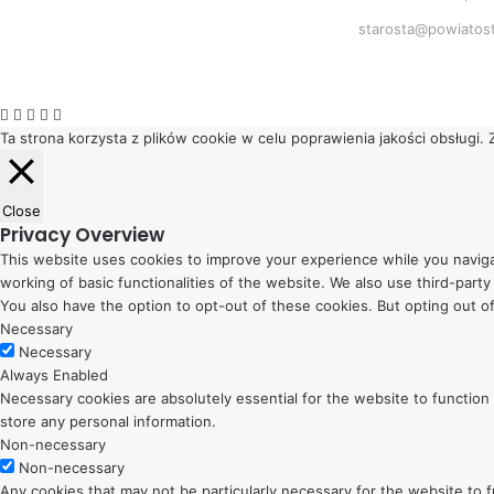
starosta@powiatost
Facebook
Twitter
WhatsApp
Telegram
Viber
Ta strona korzysta z plików cookie w celu poprawienia jakości obsługi
Close
Privacy Overview
This website uses cookies to improve your experience while you naviga
working of basic functionalities of the website. We also use third-par
You also have the option to opt-out of these cookies. But opting out 
Necessary
Necessary
Always Enabled
Necessary cookies are absolutely essential for the website to function 
store any personal information.
Non-necessary
Non-necessary
Any cookies that may not be particularly necessary for the website to 