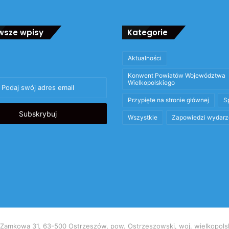
wsze wpisy
Kategorie
Aktualności
Konwent Powiatów Województwa
Wielkopolskiego
Przypięte na stronie głównej
S
Wszystkie
Zapowiedzi wydarz
mkowa 31, 63-500 Ostrzeszów, pow. Ostrzeszowski, woj. wielkopolskie, 