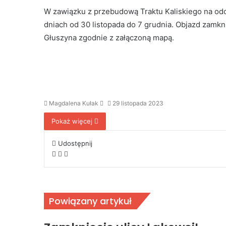
W zawiązku z przebudową Traktu Kaliskiego na odc
dniach od 30 listopada do 7 grudnia. Objazd zam
Głuszyna zgodnie z załączoną mapą.
Send
Magdalena Kułak
29 listopada 2023
an
Pokaż więcej
email
Udostępnij
Facebook
Udostępnij
Drukuj
przez
Email
Powiązany artykuł