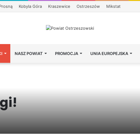
Prosną
Kobyla Góra
Kraszewice
Ostrzeszów
Mikstat
I
NASZ POWIAT
PROMOCJA
UNIA EUROPEJSKA
gi!