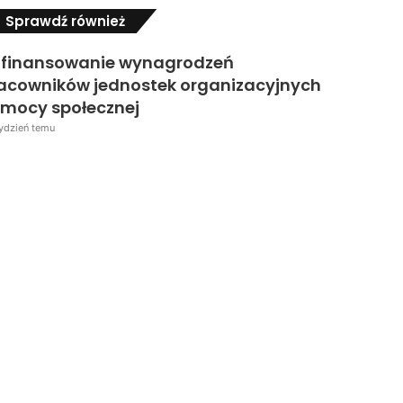
Close
Sprawdź również
finansowanie wynagrodzeń
acowników jednostek organizacyjnych
mocy społecznej
tydzień temu