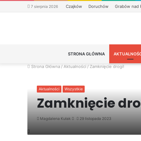
Czajków
Doruchów
Grabów nad 
7 sierpnia 2026
STRONA GŁÓWNA
AKTUALNOŚC
Strona Główna
/
Aktualności
/
Zamknięcie drogi!
Aktualności
Wszystkie
Zamknięcie dro
Send
Magdalena Kułak
29 listopada 2023
an
email