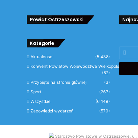
Powiat Ostrzeszowski
Najno
Kategorie
Podaj
swój
Aktualności
(5 438)
adres
Konwent Powiatów Województwa Wielkopolskiego
email
(52)
Przypięte na stronie głównej
(3)
Sport
(267)
Wszystkie
(6 149)
Zapowiedzi wydarzeń
(579)
Starostwo Powiatowe w Ostrzeszowie, ul. Za