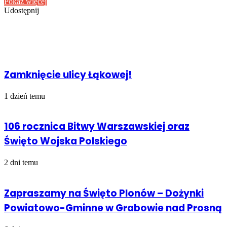
email
Pokaż więcej
Udostępnij
Facebook
Udostępnij
Drukuj
przez
Powiązany artykuł
Email
Zamknięcie ulicy Łąkowej!
1 dzień temu
106 rocznica Bitwy Warszawskiej oraz
Święto Wojska Polskiego
2 dni temu
Zapraszamy na Święto Plonów – Dożynki
Powiatowo-Gminne w Grabowie nad Prosną