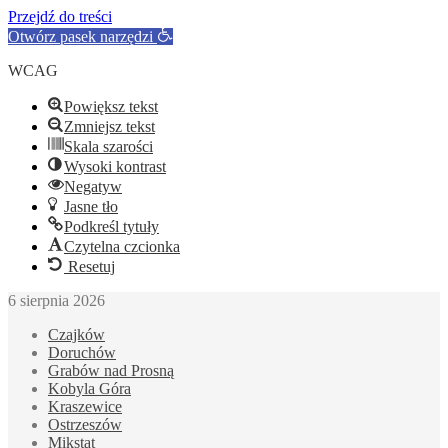
Przejdź do treści
Otwórz pasek narzędzi
WCAG
Powiększ tekst
Zmniejsz tekst
Skala szarości
Wysoki kontrast
Negatyw
Jasne tło
Podkreśl tytuły
Czytelna czcionka
Resetuj
6 sierpnia 2026
Czajków
Doruchów
Grabów nad Prosną
Kobyla Góra
Kraszewice
Ostrzeszów
Mikstat