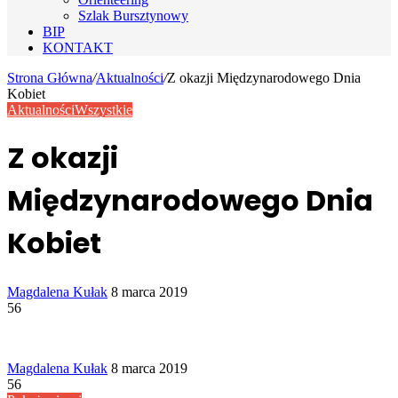
Szlak Bursztynowy
BIP
KONTAKT
Strona Główna
/
Aktualności
/
Z okazji Międzynarodowego Dnia
Kobiet
Aktualności
Wszystkie
Z okazji
Międzynarodowego Dnia
Kobiet
Send
Magdalena Kułak
8 marca 2019
an
56
email
Send
Magdalena Kułak
8 marca 2019
an
56