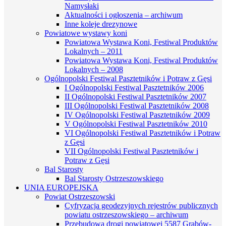
Namysłaki
Aktualności i ogłoszenia – archiwum
Inne koleje drezynowe
Powiatowe wystawy koni
Powiatowa Wystawa Koni, Festiwal Produktów
Lokalnych – 2011
Powiatowa Wystawa Koni, Festiwal Produktów
Lokalnych – 2008
Ogólnopolski Festiwal Pasztetników i Potraw z Gęsi
I Ogólnopolski Festiwal Pasztetników 2006
II Ogólnopolski Festiwal Pasztetników 2007
III Ogólnopolski Festiwal Pasztetników 2008
IV Ogólnopolski Festiwal Pasztetników 2009
V Ogólnopolski Festiwal Pasztetników 2010
VI Ogólnopolski Festiwal Pasztetników i Potraw
z Gęsi
VII Ogólnopolski Festiwal Pasztetników i
Potraw z Gęsi
Bal Starosty
Bal Starosty Ostrzeszowskiego
UNIA EUROPEJSKA
Powiat Ostrzeszowski
Cyfryzacja geodezyjnych rejestrów publicznych
powiatu ostrzeszowskiego – archiwum
Przebudowa drogi powiatowej 5587 Grabów-