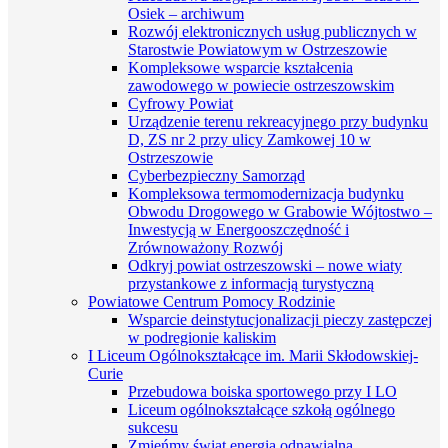
Osiek – archiwum
Rozwój elektronicznych usług publicznych w
Starostwie Powiatowym w Ostrzeszowie
Kompleksowe wsparcie kształcenia
zawodowego w powiecie ostrzeszowskim
Cyfrowy Powiat
Urządzenie terenu rekreacyjnego przy budynku
D, ZS nr 2 przy ulicy Zamkowej 10 w
Ostrzeszowie
Cyberbezpieczny Samorząd
Kompleksowa termomodernizacja budynku
Obwodu Drogowego w Grabowie Wójtostwo –
Inwestycją w Energooszczędność i
Zrównoważony Rozwój
Odkryj powiat ostrzeszowski – nowe wiaty
przystankowe z informacją turystyczną
Powiatowe Centrum Pomocy Rodzinie
Wsparcie deinstytucjonalizacji pieczy zastępczej
w podregionie kaliskim
I Liceum Ogólnokształcące im. Marii Skłodowskiej-
Curie
Przebudowa boiska sportowego przy I LO
Liceum ogólnokształcące szkołą ogólnego
sukcesu
Zmieńmy świat energią odnawialną