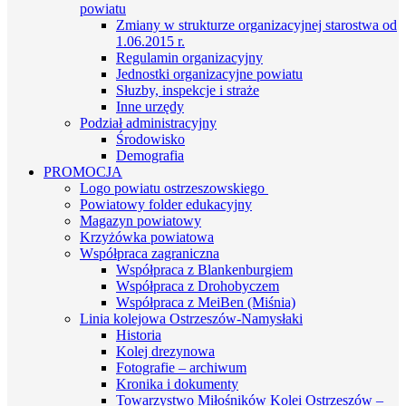
powiatu
Zmiany w strukturze organizacyjnej starostwa od
1.06.2015 r.
Regulamin organizacyjny
Jednostki organizacyjne powiatu
Słuzby, inspekcje i straże
Inne urzędy
Podział administracyjny
Środowisko
Demografia
PROMOCJA
Logo powiatu ostrzeszowskiego
Powiatowy folder edukacyjny
Magazyn powiatowy
Krzyżówka powiatowa
Współpraca zagraniczna
Współpraca z Blankenburgiem
Współpraca z Drohobyczem
Współpraca z MeiBen (Miśnia)
Linia kolejowa Ostrzeszów-Namysłaki
Historia
Kolej drezynowa
Fotografie – archiwum
Kronika i dokumenty
Towarzystwo Miłośników Kolei Ostrzeszów –