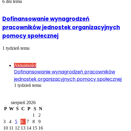
6 dni temu
Dofinansowanie wynagrodzeń
pracowników jednostek organizacyjnych
pomocy społecznej
1 tydzień temu
Sprawdź również
Close
Aktualności
Dofinansowanie wynagrodzeń pracowników
jednostek organizacyjnych pomocy społecznej
1 tydzień temu
Kalendarz
sierpień 2026
P
W
Ś
C
P
S
N
1
2
3
4
5
6
7
8
9
10
11
12
13
14
15
16