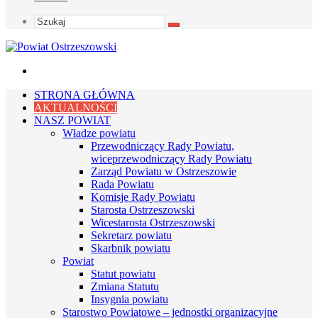
Szukaj
Menu
STRONA GŁÓWNA
AKTUALNOŚCI
NASZ POWIAT
Władze powiatu
Przewodniczący Rady Powiatu,
wiceprzewodniczący Rady Powiatu
Zarząd Powiatu w Ostrzeszowie
Rada Powiatu
Komisje Rady Powiatu
Starosta Ostrzeszowski
Wicestarosta Ostrzeszowski
Sekretarz powiatu
Skarbnik powiatu
Powiat
Statut powiatu
Zmiana Statutu
Insygnia powiatu
Starostwo Powiatowe – jednostki organizacyjne