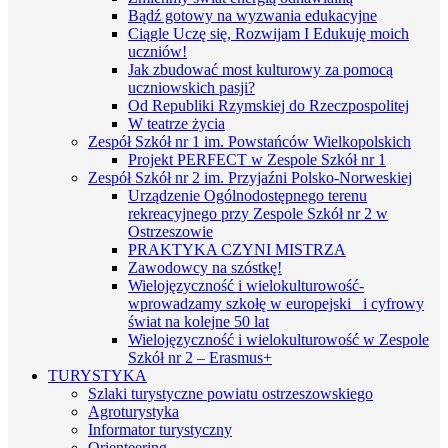
Bądź gotowy na wyzwania edukacyjne
Ciągle Uczę się, Rozwijam I Edukuję moich
uczniów!
Jak zbudować most kulturowy za pomocą
uczniowskich pasji?
Od Republiki Rzymskiej do Rzeczpospolitej
W teatrze życia
Zespół Szkół nr 1 im. Powstańców Wielkopolskich
Projekt PERFECT w Zespole Szkół nr 1
Zespół Szkół nr 2 im. Przyjaźni Polsko-Norweskiej
Urządzenie Ogólnodostępnego terenu
rekreacyjnego przy Zespole Szkół nr 2 w
Ostrzeszowie
PRAKTYKA CZYNI MISTRZA
Zawodowcy na szóstkę!
Wielojęzyczność i wielokulturowość-
wprowadzamy szkołę w europejski i cyfrowy
świat na kolejne 50 lat
Wielojęzyczność i wielokulturowość w Zespole
Szkół nr 2 – Erasmus+
TURYSTYKA
Szlaki turystyczne powiatu ostrzeszowskiego
Agroturystyka
Informator turystyczny
Orienteering