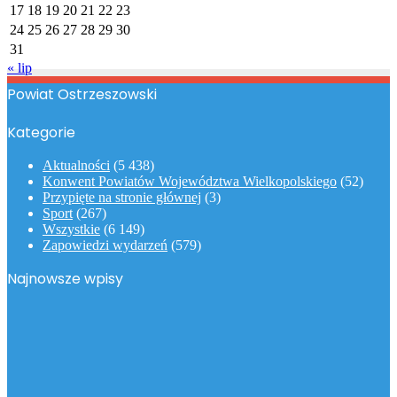
17
18
19
20
21
22
23
24
25
26
27
28
29
30
31
« lip
Powiat Ostrzeszowski
Kategorie
Aktualności
(5 438)
Konwent Powiatów Województwa Wielkopolskiego
(52)
Przypięte na stronie głównej
(3)
Sport
(267)
Wszystkie
(6 149)
Zapowiedzi wydarzeń
(579)
Najnowsze wpisy