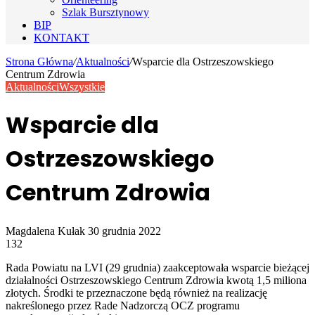
Szlak Bursztynowy
BIP
KONTAKT
Strona Główna
/
Aktualności
/
Wsparcie dla Ostrzeszowskiego
Centrum Zdrowia
Aktualności
Wszystkie
Wsparcie dla
Ostrzeszowskiego
Centrum Zdrowia
Send
Magdalena Kułak
30 grudnia 2022
an
132
email
Rada Powiatu na LVI (29 grudnia) zaakceptowała wsparcie bieżącej
działalności Ostrzeszowskiego Centrum Zdrowia kwotą 1,5 miliona
złotych. Środki te przeznaczone będą również na realizację
nakreślonego przez Rade Nadzorczą OCZ programu