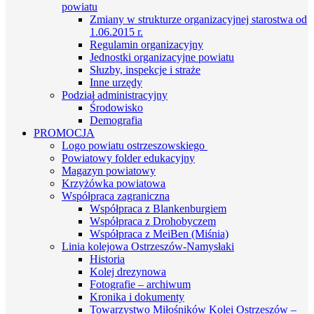
powiatu
Zmiany w strukturze organizacyjnej starostwa od
1.06.2015 r.
Regulamin organizacyjny
Jednostki organizacyjne powiatu
Słuzby, inspekcje i straże
Inne urzędy
Podział administracyjny
Środowisko
Demografia
PROMOCJA
Logo powiatu ostrzeszowskiego
Powiatowy folder edukacyjny
Magazyn powiatowy
Krzyżówka powiatowa
Współpraca zagraniczna
Współpraca z Blankenburgiem
Współpraca z Drohobyczem
Współpraca z MeiBen (Miśnia)
Linia kolejowa Ostrzeszów-Namysłaki
Historia
Kolej drezynowa
Fotografie – archiwum
Kronika i dokumenty
Towarzystwo Miłośników Kolei Ostrzeszów –