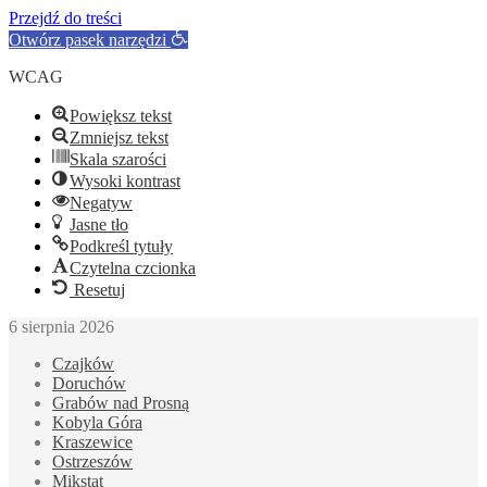
Przejdź do treści
Otwórz pasek narzędzi
WCAG
Powiększ tekst
Zmniejsz tekst
Skala szarości
Wysoki kontrast
Negatyw
Jasne tło
Podkreśl tytuły
Czytelna czcionka
Resetuj
6 sierpnia 2026
Czajków
Doruchów
Grabów nad Prosną
Kobyla Góra
Kraszewice
Ostrzeszów
Mikstat