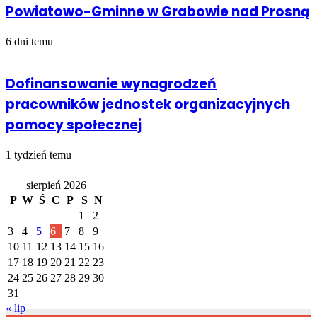
Powiatowo-Gminne w Grabowie nad Prosną
6 dni temu
Dofinansowanie wynagrodzeń
pracowników jednostek organizacyjnych
pomocy społecznej
1 tydzień temu
Kalendarz
sierpień 2026
P
W
Ś
C
P
S
N
1
2
3
4
5
6
7
8
9
10
11
12
13
14
15
16
17
18
19
20
21
22
23
24
25
26
27
28
29
30
31
« lip