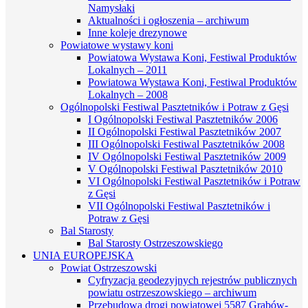
Namysłaki
Aktualności i ogłoszenia – archiwum
Inne koleje drezynowe
Powiatowe wystawy koni
Powiatowa Wystawa Koni, Festiwal Produktów
Lokalnych – 2011
Powiatowa Wystawa Koni, Festiwal Produktów
Lokalnych – 2008
Ogólnopolski Festiwal Pasztetników i Potraw z Gęsi
I Ogólnopolski Festiwal Pasztetników 2006
II Ogólnopolski Festiwal Pasztetników 2007
III Ogólnopolski Festiwal Pasztetników 2008
IV Ogólnopolski Festiwal Pasztetników 2009
V Ogólnopolski Festiwal Pasztetników 2010
VI Ogólnopolski Festiwal Pasztetników i Potraw
z Gęsi
VII Ogólnopolski Festiwal Pasztetników i
Potraw z Gęsi
Bal Starosty
Bal Starosty Ostrzeszowskiego
UNIA EUROPEJSKA
Powiat Ostrzeszowski
Cyfryzacja geodezyjnych rejestrów publicznych
powiatu ostrzeszowskiego – archiwum
Przebudowa drogi powiatowej 5587 Grabów-