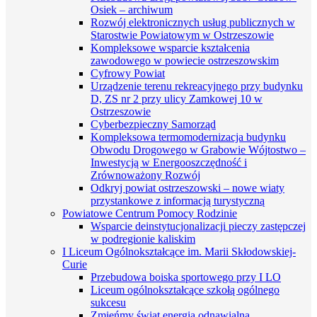
Osiek – archiwum
Rozwój elektronicznych usług publicznych w
Starostwie Powiatowym w Ostrzeszowie
Kompleksowe wsparcie kształcenia
zawodowego w powiecie ostrzeszowskim
Cyfrowy Powiat
Urządzenie terenu rekreacyjnego przy budynku
D, ZS nr 2 przy ulicy Zamkowej 10 w
Ostrzeszowie
Cyberbezpieczny Samorząd
Kompleksowa termomodernizacja budynku
Obwodu Drogowego w Grabowie Wójtostwo –
Inwestycją w Energooszczędność i
Zrównoważony Rozwój
Odkryj powiat ostrzeszowski – nowe wiaty
przystankowe z informacją turystyczną
Powiatowe Centrum Pomocy Rodzinie
Wsparcie deinstytucjonalizacji pieczy zastępczej
w podregionie kaliskim
I Liceum Ogólnokształcące im. Marii Skłodowskiej-
Curie
Przebudowa boiska sportowego przy I LO
Liceum ogólnokształcące szkołą ogólnego
sukcesu
Zmieńmy świat energią odnawialną