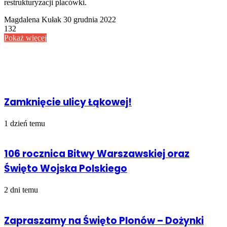
restrukturyzacji placówki.
Send
Magdalena Kułak
30 grudnia 2022
an
132
email
Pokaż więcej
Powiązany artykuł
Zamknięcie ulicy Łąkowej!
1 dzień temu
106 rocznica Bitwy Warszawskiej oraz
Święto Wojska Polskiego
2 dni temu
Zapraszamy na Święto Plonów – Dożynki