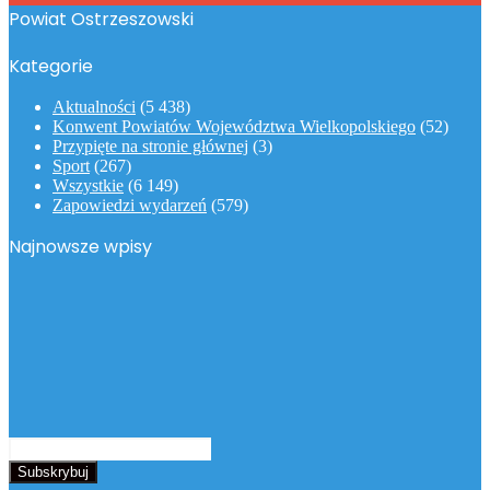
Powiat Ostrzeszowski
Kategorie
Aktualności
(5 438)
Konwent Powiatów Województwa Wielkopolskiego
(52)
Przypięte na stronie głównej
(3)
Sport
(267)
Wszystkie
(6 149)
Zapowiedzi wydarzeń
(579)
Najnowsze wpisy
Podaj
swój
adres