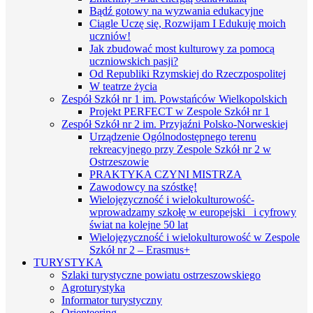
Bądź gotowy na wyzwania edukacyjne
Ciągle Uczę się, Rozwijam I Edukuję moich
uczniów!
Jak zbudować most kulturowy za pomocą
uczniowskich pasji?
Od Republiki Rzymskiej do Rzeczpospolitej
W teatrze życia
Zespół Szkół nr 1 im. Powstańców Wielkopolskich
Projekt PERFECT w Zespole Szkół nr 1
Zespół Szkół nr 2 im. Przyjaźni Polsko-Norweskiej
Urządzenie Ogólnodostępnego terenu
rekreacyjnego przy Zespole Szkół nr 2 w
Ostrzeszowie
PRAKTYKA CZYNI MISTRZA
Zawodowcy na szóstkę!
Wielojęzyczność i wielokulturowość-
wprowadzamy szkołę w europejski i cyfrowy
świat na kolejne 50 lat
Wielojęzyczność i wielokulturowość w Zespole
Szkół nr 2 – Erasmus+
TURYSTYKA
Szlaki turystyczne powiatu ostrzeszowskiego
Agroturystyka
Informator turystyczny
Orienteering