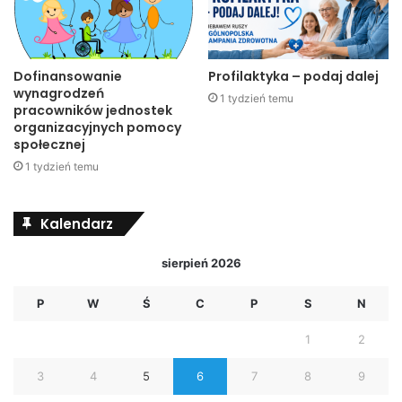
Trzymamy kciuki za Wiktora Wróbla i całą polską
reprezentacj
ę!
Dofinansowanie
Profilaktyka – podaj dalej
wynagrodzeń
1 tydzień temu
pracowników jednostek
organizacyjnych pomocy
społecznej
1 tydzień temu
Kalendarz
sierpień 2026
P
W
Ś
C
P
S
N
1
2
3
4
5
6
7
8
9