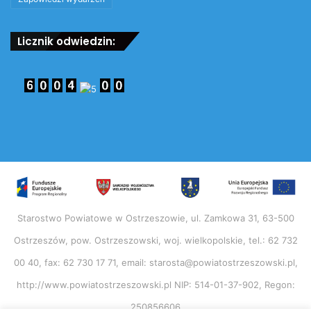
Licznik odwiedzin:
Starostwo Powiatowe w Ostrzeszowie, ul. Zamkowa 31, 63-500
Ostrzeszów, pow. Ostrzeszowski, woj. wielkopolskie, tel.: 62 732
00 40, fax: 62 730 17 71, email: starosta@powiatostrzeszowski.pl,
http://www.powiatostrzeszowski.pl NIP: 514-01-37-902, Regon:
250856606