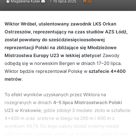
Send
Magdalena Kułak
10 lipca 2025
95
an
email
Wiktor Wróbel, utalentowany zawodnik LKS Orkan
Ostrzeszów, reprezentujący na czas studiów AZS Łódź,
został powołany do sześćdziesięcioosobowej
reprezentacji Polski na zbliżające się Młodzieżowe
Mistrzostwa Europy U23 w lekkiej atletyce!
Zawody
odbędą się w norweskim Bergen w dniach 17–20 lipca.
Wiktor będzie reprezentował Polskę w
sztafecie 4×400
metrów
.
To efekt wyników uzyskanych przez Wiktora na
rozegranych w dniach
4–5 lipca Mistrzostwach Polski
U23 w Krakowie
, gdzie zdobył 3 medale: złoto w sztafecie
4×400 m oraz srebrne w biegu na 200 m i 400 m z
wynikiem 46,76. Do tego należy dodać srebrny medal
zdobyty dwa tygodnie wcześniej w Opolu w sztafecie mix