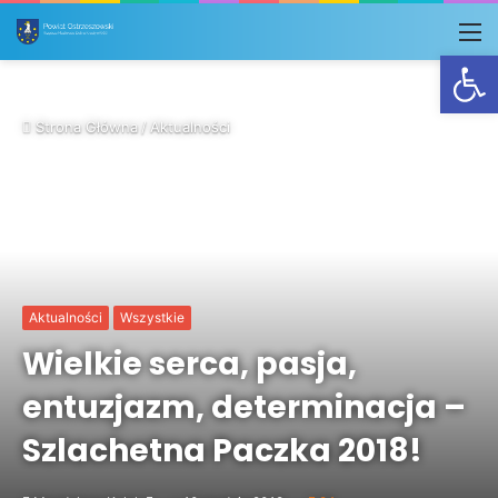
M
Otwórz
Strona Główna
/
Aktualności
Aktualności
Wszystkie
Wielkie serca, pasja,
entuzjazm, determinacja –
Szlachetna Paczka 2018!