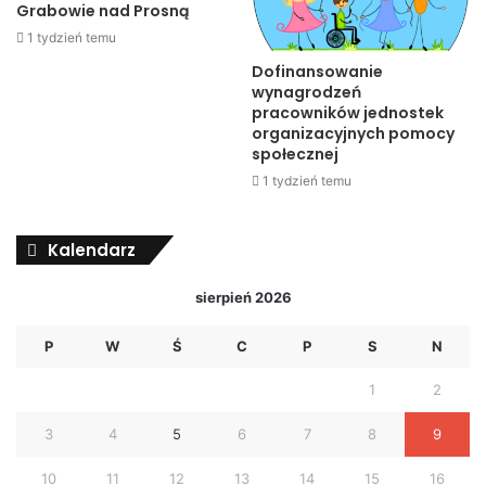
Grabowie nad Prosną
1 tydzień temu
Dofinansowanie
wynagrodzeń
pracowników jednostek
organizacyjnych pomocy
społecznej
1 tydzień temu
Kalendarz
sierpień 2026
P
W
Ś
C
P
S
N
1
2
3
4
5
6
7
8
9
10
11
12
13
14
15
16