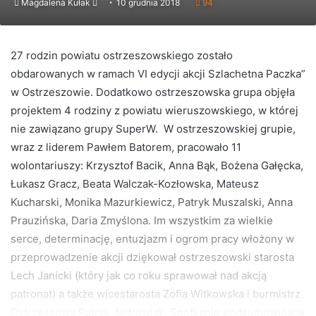
Send
Magdalena Kułak
10 grudnia 2018
94
an
email
27 rodzin powiatu ostrzeszowskiego zostało
obdarowanych w ramach VI edycji akcji Szlachetna Paczka”
w Ostrzeszowie. Dodatkowo ostrzeszowska grupa objęła
projektem 4 rodziny z powiatu wieruszowskiego, w której
nie zawiązano grupy SuperW. W ostrzeszowskiej grupie,
wraz z liderem Pawłem Batorem, pracowało 11
wolontariuszy: Krzysztof Bacik, Anna Bąk, Bożena Gałęcka,
Łukasz Gracz, Beata Walczak-Kozłowska, Mateusz
Kucharski, Monika Mazurkiewicz, Patryk Muszalski, Anna
Prauzińska, Daria Zmyślona. Im wszystkim za wielkie
serce, determinację, entuzjazm i ogrom pracy włożony w
przeprowadzenie akcji dziękował ostrzeszowski starosta
Lech Janicki (który jak co roku sprawował nad akcją
patronat) a także wicestarosta Zofia Witkowska i burmistrz
Ostrzeszowa Patryk Jędrowiak. Spotkanie podsumowujące