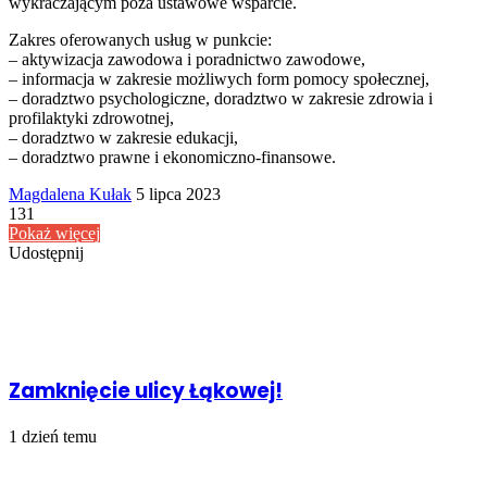
wykraczającym poza ustawowe wsparcie.
Zakres oferowanych usług w punkcie:
– aktywizacja zawodowa i poradnictwo zawodowe,
– informacja w zakresie możliwych form pomocy społecznej,
– doradztwo psychologiczne, doradztwo w zakresie zdrowia i
profilaktyki zdrowotnej,
– doradztwo w zakresie edukacji,
– doradztwo prawne i ekonomiczno-finansowe.
Send
Magdalena Kułak
5 lipca 2023
an
131
email
Pokaż więcej
Udostępnij
Facebook
Udostępnij
Drukuj
przez
Powiązany artykuł
Email
Zamknięcie ulicy Łąkowej!
1 dzień temu