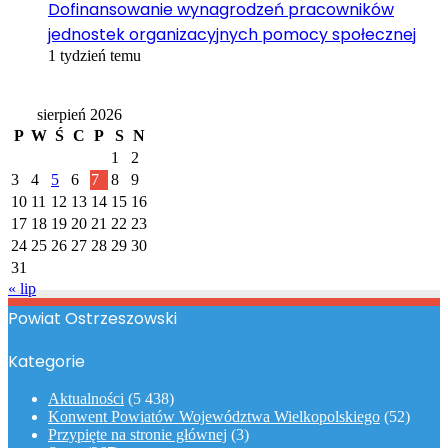
Dofinansowanie wynagrodzeń pracowników
jednostek organizacyjnych pomocy społecznej
1 tydzień temu
Kalendarz
sierpień 2026
P
W
Ś
C
P
S
N
1
2
3
4
5
6
7
8
9
10
11
12
13
14
15
16
17
18
19
20
21
22
23
24
25
26
27
28
29
30
31
« lip
Powiat Ostrzeszowski
Kategorie
Aktualności
(5 438)
Konwent Powiatów Województwa Wielkopolskiego
(52)
Przypięte na stronie głównej
(3)