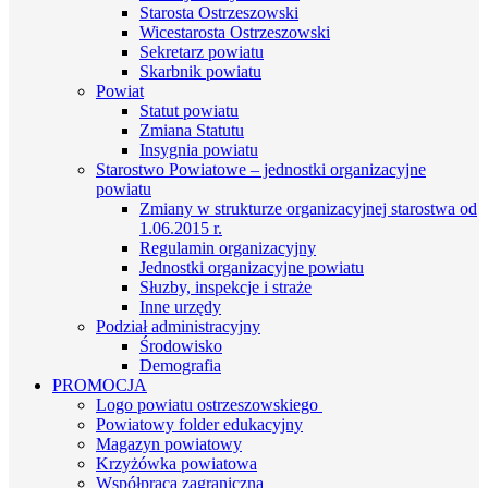
Starosta Ostrzeszowski
Wicestarosta Ostrzeszowski
Sekretarz powiatu
Skarbnik powiatu
Powiat
Statut powiatu
Zmiana Statutu
Insygnia powiatu
Starostwo Powiatowe – jednostki organizacyjne
powiatu
Zmiany w strukturze organizacyjnej starostwa od
1.06.2015 r.
Regulamin organizacyjny
Jednostki organizacyjne powiatu
Słuzby, inspekcje i straże
Inne urzędy
Podział administracyjny
Środowisko
Demografia
PROMOCJA
Logo powiatu ostrzeszowskiego
Powiatowy folder edukacyjny
Magazyn powiatowy
Krzyżówka powiatowa
Współpraca zagraniczna