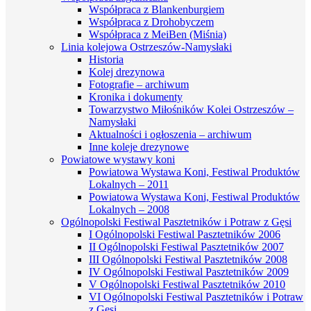
Współpraca z Blankenburgiem
Współpraca z Drohobyczem
Współpraca z MeiBen (Miśnia)
Linia kolejowa Ostrzeszów-Namysłaki
Historia
Kolej drezynowa
Fotografie – archiwum
Kronika i dokumenty
Towarzystwo Miłośników Kolei Ostrzeszów –
Namysłaki
Aktualności i ogłoszenia – archiwum
Inne koleje drezynowe
Powiatowe wystawy koni
Powiatowa Wystawa Koni, Festiwal Produktów
Lokalnych – 2011
Powiatowa Wystawa Koni, Festiwal Produktów
Lokalnych – 2008
Ogólnopolski Festiwal Pasztetników i Potraw z Gęsi
I Ogólnopolski Festiwal Pasztetników 2006
II Ogólnopolski Festiwal Pasztetników 2007
III Ogólnopolski Festiwal Pasztetników 2008
IV Ogólnopolski Festiwal Pasztetników 2009
V Ogólnopolski Festiwal Pasztetników 2010
VI Ogólnopolski Festiwal Pasztetników i Potraw
z Gęsi