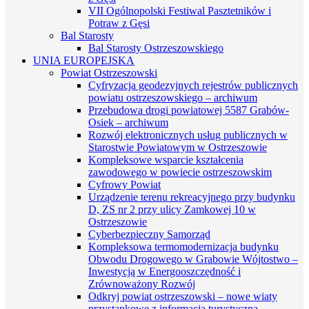
VII Ogólnopolski Festiwal Pasztetników i
Potraw z Gęsi
Bal Starosty
Bal Starosty Ostrzeszowskiego
UNIA EUROPEJSKA
Powiat Ostrzeszowski
Cyfryzacja geodezyjnych rejestrów publicznych
powiatu ostrzeszowskiego – archiwum
Przebudowa drogi powiatowej 5587 Grabów-
Osiek – archiwum
Rozwój elektronicznych usług publicznych w
Starostwie Powiatowym w Ostrzeszowie
Kompleksowe wsparcie kształcenia
zawodowego w powiecie ostrzeszowskim
Cyfrowy Powiat
Urządzenie terenu rekreacyjnego przy budynku
D, ZS nr 2 przy ulicy Zamkowej 10 w
Ostrzeszowie
Cyberbezpieczny Samorząd
Kompleksowa termomodernizacja budynku
Obwodu Drogowego w Grabowie Wójtostwo –
Inwestycją w Energooszczędność i
Zrównoważony Rozwój
Odkryj powiat ostrzeszowski – nowe wiaty
przystankowe z informacją turystyczną