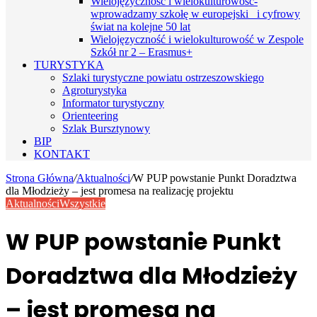
Wielojęzyczność i wielokulturowość-
wprowadzamy szkołę w europejski i cyfrowy
świat na kolejne 50 lat
Wielojęzyczność i wielokulturowość w Zespole
Szkół nr 2 – Erasmus+
TURYSTYKA
Szlaki turystyczne powiatu ostrzeszowskiego
Agroturystyka
Informator turystyczny
Orienteering
Szlak Bursztynowy
BIP
KONTAKT
Strona Główna
/
Aktualności
/
W PUP powstanie Punkt Doradztwa
dla Młodzieży – jest promesa na realizację projektu
Aktualności
Wszystkie
W PUP powstanie Punkt
Doradztwa dla Młodzieży
– jest promesa na