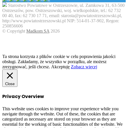
Starostwo Powiatowe w Ostrzeszowie, ul. Zamkowa 31, 63-500
Ostrzeszów, pow. Ostrzeszowski, woj. wielkopolskie, tel.: 62 732
00 40, fax: 62 730 17 71, email: starosta@powiatostrzeszowski.pl,
http://www.powiatostrzeszowski.pl NIP: 514-01-37-902, Regon:
250856606
© Copyright
Madkom SA
2026
Facebook
Twitter
WhatsApp
Telegram
Viber
Back
to
top
button
Ta strona korzysta z plików cookie w celu poprawienia jakości
obsługi. Zakładamy, że wszystko w porządku, ale możesz
zrezygnować, jeśli chcesz.
Akceptuję
Zobacz więcej
Close
Privacy Overview
This website uses cookies to improve your experience while you
navigate through the website. Out of these, the cookies that are
categorized as necessary are stored on your browser as they are
essential for the working of basic functionalities of the website. We