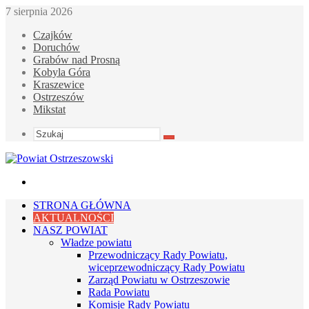
7 sierpnia 2026
Czajków
Doruchów
Grabów nad Prosną
Kobyla Góra
Kraszewice
Ostrzeszów
Mikstat
Szukaj
Menu
STRONA GŁÓWNA
AKTUALNOŚCI
NASZ POWIAT
Władze powiatu
Przewodniczący Rady Powiatu,
wiceprzewodniczący Rady Powiatu
Zarząd Powiatu w Ostrzeszowie
Rada Powiatu
Komisje Rady Powiatu