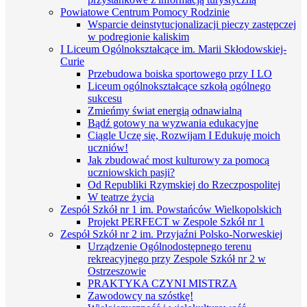
Powiatowe Centrum Pomocy Rodzinie
Wsparcie deinstytucjonalizacji pieczy zastępczej
w podregionie kaliskim
I Liceum Ogólnokształcące im. Marii Skłodowskiej-
Curie
Przebudowa boiska sportowego przy I LO
Liceum ogólnokształcące szkołą ogólnego
sukcesu
Zmieńmy świat energią odnawialną
Bądź gotowy na wyzwania edukacyjne
Ciągle Uczę się, Rozwijam I Edukuję moich
uczniów!
Jak zbudować most kulturowy za pomocą
uczniowskich pasji?
Od Republiki Rzymskiej do Rzeczpospolitej
W teatrze życia
Zespół Szkół nr 1 im. Powstańców Wielkopolskich
Projekt PERFECT w Zespole Szkół nr 1
Zespół Szkół nr 2 im. Przyjaźni Polsko-Norweskiej
Urządzenie Ogólnodostępnego terenu
rekreacyjnego przy Zespole Szkół nr 2 w
Ostrzeszowie
PRAKTYKA CZYNI MISTRZA
Zawodowcy na szóstkę!