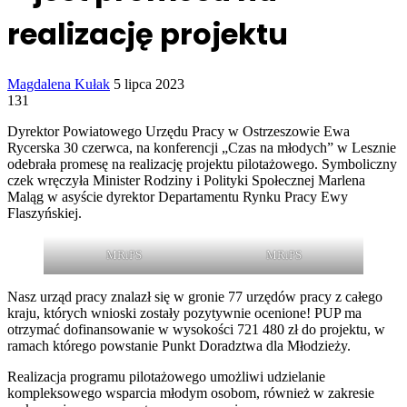
realizację projektu
Send
Magdalena Kułak
5 lipca 2023
an
131
email
Dyrektor Powiatowego Urzędu Pracy w Ostrzeszowie Ewa
Rycerska 30 czerwca, na konferencji „Czas na młodych” w Lesznie
odebrała promesę na realizację projektu pilotażowego. Symboliczny
czek wręczyła Minister Rodziny i Polityki Społecznej Marlena
Maląg w asyście dyrektor Departamentu Rynku Pracy Ewy
Flaszyńskiej.
MRiPS
MRiPS
Nasz urząd pracy znalazł się w gronie 77 urzędów pracy z całego
kraju, których wnioski zostały pozytywnie ocenione! PUP ma
otrzymać dofinansowanie w wysokości 721 480 zł do projektu, w
ramach którego powstanie Punkt Doradztwa dla Młodzieży.
Realizacja programu pilotażowego umożliwi udzielanie
kompleksowego wsparcia młodym osobom, również w zakresie