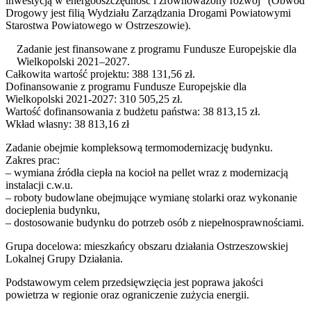
inwestycją w energooszczędność i zrównoważony rozwój” (Obwód
Drogowy jest filią Wydziału Zarządzania Drogami Powiatowymi
Starostwa Powiatowego w Ostrzeszowie).
Zadanie jest finansowane z programu Fundusze Europejskie dla
Wielkopolski 2021–2027.
Całkowita wartość projektu: 388 131,56 zł.
Dofinansowanie z programu Fundusze Europejskie dla
Wielkopolski 2021-2027: 310 505,25 zł.
Wartość dofinansowania z budżetu państwa: 38 813,15 zł.
Wkład własny: 38 813,16 zł
Zadanie obejmie kompleksową termomodernizację budynku.
Zakres prac:
– wymiana źródła ciepła na kocioł na pellet wraz z modernizacją
instalacji c.w.u.
– roboty budowlane obejmujące wymianę stolarki oraz wykonanie
docieplenia budynku,
– dostosowanie budynku do potrzeb osób z niepełnosprawnościami.
Grupa docelowa: mieszkańcy obszaru działania Ostrzeszowskiej
Lokalnej Grupy Działania.
Podstawowym celem przedsięwzięcia jest poprawa jakości
powietrza w regionie oraz ograniczenie zużycia energii.