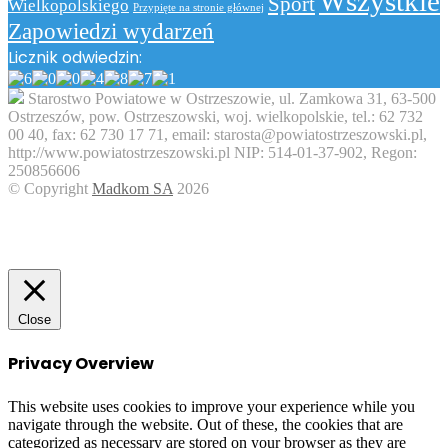
Wszystkie
Sport
Wielkopolskiego
Przypięte na stronie głównej
Zapowiedzi wydarzeń
Licznik odwiedzin:
Starostwo Powiatowe w Ostrzeszowie, ul. Zamkowa 31, 63-500
Ostrzeszów, pow. Ostrzeszowski, woj. wielkopolskie, tel.: 62 732
00 40, fax: 62 730 17 71, email: starosta@powiatostrzeszowski.pl,
http://www.powiatostrzeszowski.pl NIP: 514-01-37-902, Regon:
250856606
© Copyright
Madkom SA
2026
Facebook
Twitter
WhatsApp
Telegram
Viber
Back
to
top
button
Close
Privacy Overview
This website uses cookies to improve your experience while you
navigate through the website. Out of these, the cookies that are
categorized as necessary are stored on your browser as they are