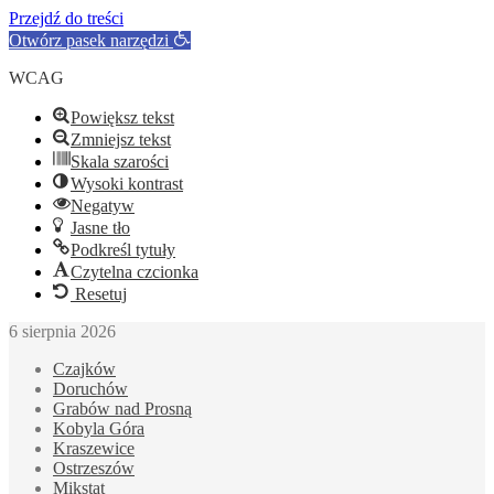
Przejdź do treści
Otwórz pasek narzędzi
WCAG
Powiększ tekst
Zmniejsz tekst
Skala szarości
Wysoki kontrast
Negatyw
Jasne tło
Podkreśl tytuły
Czytelna czcionka
Resetuj
6 sierpnia 2026
Czajków
Doruchów
Grabów nad Prosną
Kobyla Góra
Kraszewice
Ostrzeszów
Mikstat