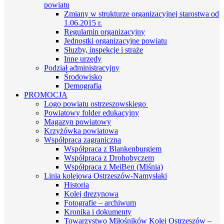
powiatu
Zmiany w strukturze organizacyjnej starostwa od
1.06.2015 r.
Regulamin organizacyjny
Jednostki organizacyjne powiatu
Słuzby, inspekcje i straże
Inne urzędy
Podział administracyjny
Środowisko
Demografia
PROMOCJA
Logo powiatu ostrzeszowskiego
Powiatowy folder edukacyjny
Magazyn powiatowy
Krzyżówka powiatowa
Współpraca zagraniczna
Współpraca z Blankenburgiem
Współpraca z Drohobyczem
Współpraca z MeiBen (Miśnia)
Linia kolejowa Ostrzeszów-Namysłaki
Historia
Kolej drezynowa
Fotografie – archiwum
Kronika i dokumenty
Towarzystwo Miłośników Kolei Ostrzeszów –