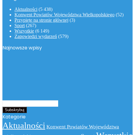
Aktualności
(5 438)
Konwent Powiatów Województwa Wielkopolskiego
(52)
Przypięte na stronie głównej
(3)
Sport
(267)
Wszystkie
(6 149)
Zapowiedzi wydarzeń
(579)
Najnowsze wpisy
Podaj
swój
adres
Kategorie
email
Aktualności
Konwent Powiatów Województwa