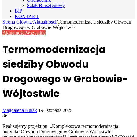
Szlak Bursztynowy
BIP
KONTAKT
Strona Główna
/
Aktualności
/
Termomodernizacja siedziby Obwodu
Drogowego w Grabowie-Wójtostwie
Aktualności
Wszystkie
Termomodernizacja
siedziby Obwodu
Drogowego w Grabowie-
Wójtostwie
Send
Magdalena Kułak
19 listopada 2025
an
86
email
Realizujemy projekt pn. „Kompleksowa termomodernizacja
budynku Obwodu Drogowego w Grabowie-Wójtostwie –