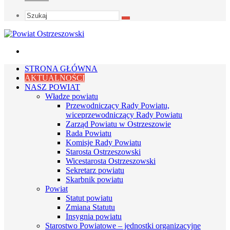
Szukaj
Menu
STRONA GŁÓWNA
AKTUALNOŚCI
NASZ POWIAT
Władze powiatu
Przewodniczący Rady Powiatu,
wiceprzewodniczący Rady Powiatu
Zarząd Powiatu w Ostrzeszowie
Rada Powiatu
Komisje Rady Powiatu
Starosta Ostrzeszowski
Wicestarosta Ostrzeszowski
Sekretarz powiatu
Skarbnik powiatu
Powiat
Statut powiatu
Zmiana Statutu
Insygnia powiatu
Starostwo Powiatowe – jednostki organizacyjne