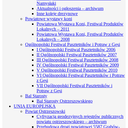
Namysłaki
Aktualności i ogłoszenia – archiwum
Inne koleje drezynowe
Powiatowe wystawy koni
Powiatowa Wystawa Koni, Festiwal Produktów
Lokalnych – 2011
Powiatowa Wystawa Koni, Festiwal Produktów
Lokalnych – 2008
Ogólnopolski Festiwal Pasztetników i Potraw z Gęsi
I Ogólnopolski Festiwal Pasztetników 2006
II Ogólnopolski Festiwal Pasztetników 2007
III Ogólnopolski Festiwal Pasztetników 2008
IV Ogólnopolski Festiwal Pasztetników 2009
V Ogólnopolski Festiwal Pasztetników 2010
VI Ogólnopolski Festiwal Pasztetników i Potraw
z Gęsi
VII Ogólnopolski Festiwal Pasztetników i
Potraw z Gęsi
Bal Starosty
Bal Starosty Ostrzeszowskiego
UNIA EUROPEJSKA
Powiat Ostrzeszowski
Cyfryzacja geodezyjnych rejestrów publicznych
powiatu ostrzeszowskiego – archiwum
Przebudowa drogi powiatowej 5587 Grabów-