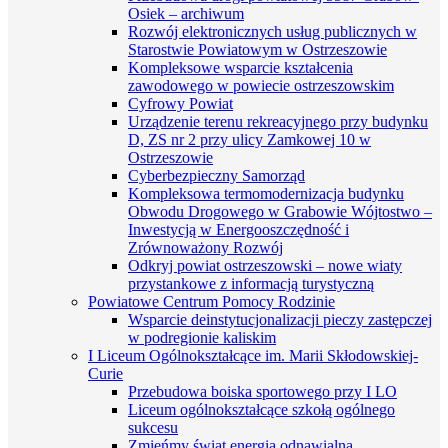
Osiek – archiwum
Rozwój elektronicznych usług publicznych w
Starostwie Powiatowym w Ostrzeszowie
Kompleksowe wsparcie kształcenia
zawodowego w powiecie ostrzeszowskim
Cyfrowy Powiat
Urządzenie terenu rekreacyjnego przy budynku
D, ZS nr 2 przy ulicy Zamkowej 10 w
Ostrzeszowie
Cyberbezpieczny Samorząd
Kompleksowa termomodernizacja budynku
Obwodu Drogowego w Grabowie Wójtostwo –
Inwestycją w Energooszczędność i
Zrównoważony Rozwój
Odkryj powiat ostrzeszowski – nowe wiaty
przystankowe z informacją turystyczną
Powiatowe Centrum Pomocy Rodzinie
Wsparcie deinstytucjonalizacji pieczy zastępczej
w podregionie kaliskim
I Liceum Ogólnokształcące im. Marii Skłodowskiej-
Curie
Przebudowa boiska sportowego przy I LO
Liceum ogólnokształcące szkołą ogólnego
sukcesu
Zmieńmy świat energią odnawialną