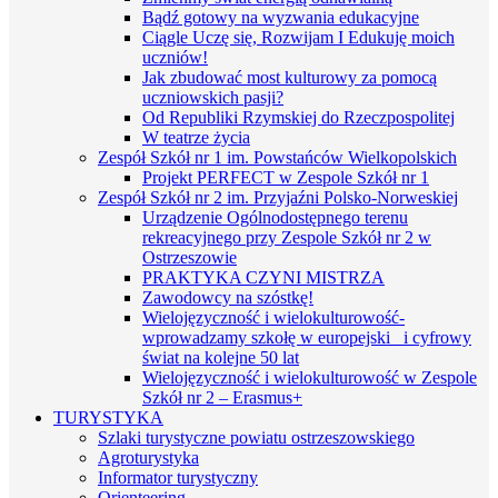
Bądź gotowy na wyzwania edukacyjne
Ciągle Uczę się, Rozwijam I Edukuję moich
uczniów!
Jak zbudować most kulturowy za pomocą
uczniowskich pasji?
Od Republiki Rzymskiej do Rzeczpospolitej
W teatrze życia
Zespół Szkół nr 1 im. Powstańców Wielkopolskich
Projekt PERFECT w Zespole Szkół nr 1
Zespół Szkół nr 2 im. Przyjaźni Polsko-Norweskiej
Urządzenie Ogólnodostępnego terenu
rekreacyjnego przy Zespole Szkół nr 2 w
Ostrzeszowie
PRAKTYKA CZYNI MISTRZA
Zawodowcy na szóstkę!
Wielojęzyczność i wielokulturowość-
wprowadzamy szkołę w europejski i cyfrowy
świat na kolejne 50 lat
Wielojęzyczność i wielokulturowość w Zespole
Szkół nr 2 – Erasmus+
TURYSTYKA
Szlaki turystyczne powiatu ostrzeszowskiego
Agroturystyka
Informator turystyczny
Orienteering