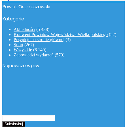
Powiat Ostrzeszowski
Kategorie
Aktualności
(5 438)
Konwent Powiatów Województwa Wielkopolskiego
(52)
Przypięte na stronie głównej
(3)
Sport
(267)
Wszystkie
(6 149)
Zapowiedzi wydarzeń
(579)
Najnowsze wpisy
Podaj
swój