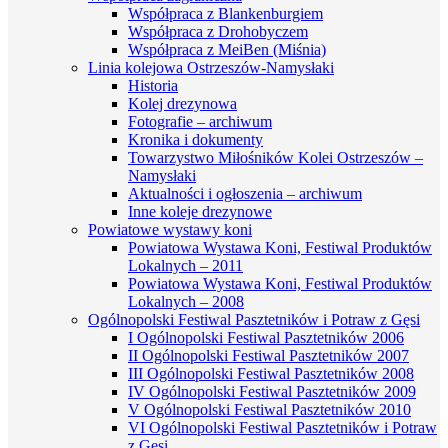
Współpraca z Blankenburgiem
Współpraca z Drohobyczem
Współpraca z MeiBen (Miśnia)
Linia kolejowa Ostrzeszów-Namysłaki
Historia
Kolej drezynowa
Fotografie – archiwum
Kronika i dokumenty
Towarzystwo Miłośników Kolei Ostrzeszów –
Namysłaki
Aktualności i ogłoszenia – archiwum
Inne koleje drezynowe
Powiatowe wystawy koni
Powiatowa Wystawa Koni, Festiwal Produktów
Lokalnych – 2011
Powiatowa Wystawa Koni, Festiwal Produktów
Lokalnych – 2008
Ogólnopolski Festiwal Pasztetników i Potraw z Gęsi
I Ogólnopolski Festiwal Pasztetników 2006
II Ogólnopolski Festiwal Pasztetników 2007
III Ogólnopolski Festiwal Pasztetników 2008
IV Ogólnopolski Festiwal Pasztetników 2009
V Ogólnopolski Festiwal Pasztetników 2010
VI Ogólnopolski Festiwal Pasztetników i Potraw
z Gęsi