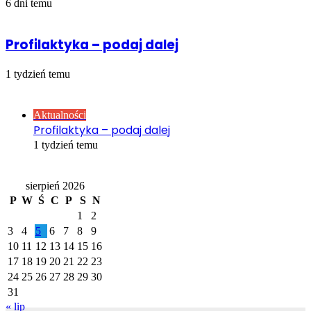
6 dni temu
Profilaktyka – podaj dalej
1 tydzień temu
Sprawdź również
Close
Aktualności
Profilaktyka – podaj dalej
1 tydzień temu
Kalendarz
sierpień 2026
P
W
Ś
C
P
S
N
1
2
3
4
5
6
7
8
9
10
11
12
13
14
15
16
17
18
19
20
21
22
23
24
25
26
27
28
29
30
31
« lip