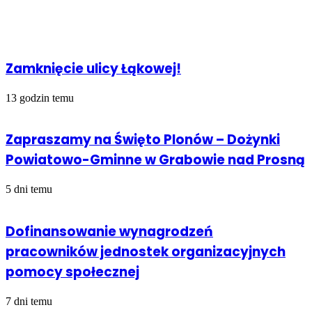
przez
Powiązany artykuł
Email
Zamknięcie ulicy Łąkowej!
13 godzin temu
Zapraszamy na Święto Plonów – Dożynki
Powiatowo-Gminne w Grabowie nad Prosną
5 dni temu
Dofinansowanie wynagrodzeń
pracowników jednostek organizacyjnych
pomocy społecznej
7 dni temu