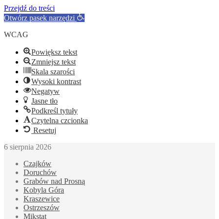
Przejdź do treści
Otwórz pasek narzędzi
WCAG
Powiększ tekst
Zmniejsz tekst
Skala szarości
Wysoki kontrast
Negatyw
Jasne tło
Podkreśl tytuły
Czytelna czcionka
Resetuj
6 sierpnia 2026
Czajków
Doruchów
Grabów nad Prosną
Kobyla Góra
Kraszewice
Ostrzeszów
Mikstat