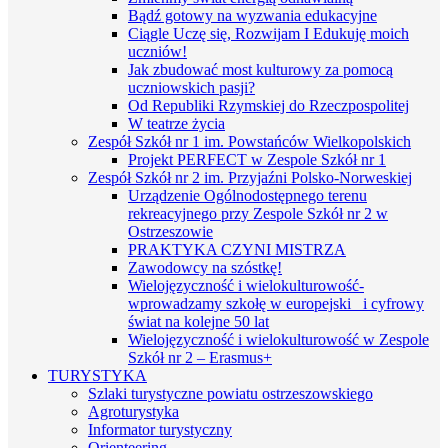
Bądź gotowy na wyzwania edukacyjne
Ciągle Uczę się, Rozwijam I Edukuję moich
uczniów!
Jak zbudować most kulturowy za pomocą
uczniowskich pasji?
Od Republiki Rzymskiej do Rzeczpospolitej
W teatrze życia
Zespół Szkół nr 1 im. Powstańców Wielkopolskich
Projekt PERFECT w Zespole Szkół nr 1
Zespół Szkół nr 2 im. Przyjaźni Polsko-Norweskiej
Urządzenie Ogólnodostępnego terenu
rekreacyjnego przy Zespole Szkół nr 2 w
Ostrzeszowie
PRAKTYKA CZYNI MISTRZA
Zawodowcy na szóstkę!
Wielojęzyczność i wielokulturowość-
wprowadzamy szkołę w europejski i cyfrowy
świat na kolejne 50 lat
Wielojęzyczność i wielokulturowość w Zespole
Szkół nr 2 – Erasmus+
TURYSTYKA
Szlaki turystyczne powiatu ostrzeszowskiego
Agroturystyka
Informator turystyczny
Orienteering