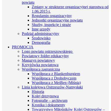
powiatu
Zmiany w strukturze organizacyjnej starostwa od
1.06.2015 r.
Regulamin organizacyjny
Jednostki organizacyjne powiatu
Słuzby, inspekcje i straże
Inne urzędy
Podział administracyjny
Środowisko
Demografia
PROMOCJA
Logo powiatu ostrzeszowskiego
Powiatowy folder edukacyjny
Magazyn powiatowy
Krzyżówka powiatowa
Współpraca zagraniczna
Współpraca z Blankenburgiem
Współpraca z Drohobyczem
Współpraca z MeiBen (Miśnia)
Linia kolejowa Ostrzeszów-Namysłaki
Historia
Kolej drezynowa
Fotografie – archiwum
Kronika i dokumenty
Towarzystwo Miłośników Kolei Ostrzeszów –