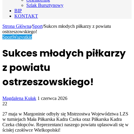
Szlak Bursztynowy
BIP
KONTAKT
Strona Główna
/
Sport
/
Sukces młodych piłkarzy z powiatu
ostrzeszowskiego!
Sport
Wszystkie
Sukces młodych piłkarzy
z powiatu
ostrzeszowskiego!
Send
Magdalena Kułak
1 czerwca 2026
an
22
email
27 maja w Margoninie odbyły się Mistrzostwa Województwa LZS
w turniejach Mała Piłkarska Kadra Czeka oraz Piłkarska Kadra
Czeka chłopców. Reprezentanci naszego powiatu uplasowali się w
ścisłej czołówce Wielkopolski!