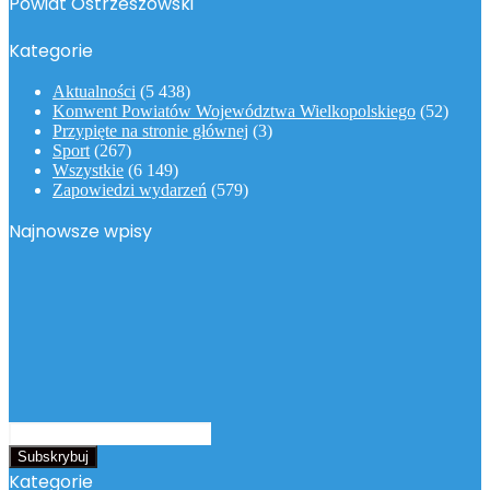
Powiat Ostrzeszowski
Kategorie
Aktualności
(5 438)
Konwent Powiatów Województwa Wielkopolskiego
(52)
Przypięte na stronie głównej
(3)
Sport
(267)
Wszystkie
(6 149)
Zapowiedzi wydarzeń
(579)
Najnowsze wpisy
Podaj
swój
adres
Kategorie
email