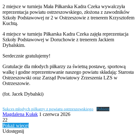
2 miejsce w turnieju Mała Piłkarska Kadra Czeka wywalczyła
reprezentacja powiatu ostrzeszowskiego, złożona z zawodników
Szkoły Podstawowej nr 2 w Ostrzeszowie z trenerem Krzysztofem
Kuchtą.
4 miejsce w turnieju Piłkarska Kadra Czeka zajęła reprezentacja
Szkoły Podstawowej w Doruchowie z trenerem Jackiem
Dybalskim.
Serdecznie gratulujemy!
Gratulacje dla młodych piłkarzy za świetną postawę, sportową
walkę i godne reprezentowanie naszego powiatu składają: Starosta
Ostrzeszowski oraz Zarząd Powiatowy Zrzeszenia LZS w
Ostrzeszowie.
(fot. Jacek Dybalski)
Sukces młodych piłkarzy z powiatu ostrzeszowskiego
Pobierz
Send
Magdalena Kułak
1 czerwca 2026
an
22
email
Pokaż więcej
Udostępnij
Facebook
Udostępnij
Drukuj