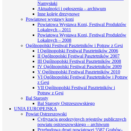
Namysłaki
Aktualności i ogłoszenia – archiwum
Inne koleje drezynowe
Powiatowe wystawy koni
Powiatowa Wystawa Koni, Festiwal Produktów
Lokalnych – 2011
Powiatowa Wystawa Koni, Festiwal Produktów
Lokalnych – 2008
Ogólnopolski Festiwal Pasztetników i Potraw z Gęsi
I Ogólnopolski Festiwal Pasztetników 2006
II Ogólnopolski Festiwal Pasztetników 2007
III Ogólnopolski Festiwal Pasztetników 2008
IV Ogólnopolski Festiwal Pasztetników 2009
V Ogólnopolski Festiwal Pasztetników 2010
VI Ogólnopolski Festiwal Pasztetników i Potraw
z Gęsi
VII Ogólnopolski Festiwal Pasztetników i
Potraw z Gęsi
Bal Starosty
Bal Starosty Ostrzeszowskiego
UNIA EUROPEJSKA
Powiat Ostrzeszowski
Cyfryzacja geodezyjnych rejestrów publicznych
powiatu ostrzeszowskiego – archiwum
Przebudowa drogi powiatowej 5587 Grabów-