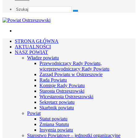
Szukaj
Menu
STRONA GŁÓWNA
AKTUALNOŚCI
NASZ POWIAT
Władze powiatu
Przewodniczący Rady Powiatu,
wiceprzewodniczący Rady Powiatu
Zarząd Powiatu w Ostrzeszowie
Rada Powiatu
Komisje Rady Powiatu
Starosta Ostrzeszowski
Wicestarosta Ostrzeszowski
Sekretarz powiatu
Skarbnik powiatu
Powiat
Statut powiatu
Zmiana Statutu
Insygnia powiatu
Starostwo Powiatowe – jednostki organizacyjne