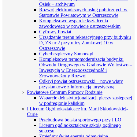
Osiek – archiwum
Rozwój elektronicznych usług publicznych w
Starostwie Powiatowym w Ostrzeszowie
Kompleksowe wsparcie kształcenia
zawodowego w powiecie ostrzeszowskim
Cyfrowy Powiat
Urządzenie terenu rekreacyjnego przy budynku
D, ZS nr 2 przy ulicy Zamkowej 10 w
Ostrzeszowie
Cyberbezpieczny Samorząd
Kompleksowa termomodernizacja budynku
Obwodu Drogowego w Grabowie Wójtostwo –
Inwestycją w Energooszczędność i
Zrównoważony Rozwój
Odkryj powiat ostrzeszowski – nowe wiaty
przystankowe z informacją turystyczną
Powiatowe Centrum Pomocy Rodzinie
Wsparcie deinstytucjonalizacji pieczy zastępczej
w podregionie kaliskim
I Liceum Ogólnokształcące im. Marii Skłodowskiej-
Curie
Przebudowa boiska sportowego przy I LO
Liceum ogólnokształcące szkołą ogólnego
sukcesu
Zmieńmy świat energią odnawialną