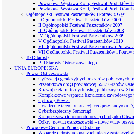
Powiatowa Wystawa Koni, Festiwal Produktów L
Powiatowa Wystawa Koni, Festiwal Produktów L
Ogólnopolski Festiwal Pasztetników i Potraw z Gęsi
I Ogólnopolski Festiwal Pasztetników 2006
II Ogólnopolski Festiwal Pasztetników 2007
III Ogólnopolski Festiwal Pasztetników 2008
IV Ogólnopolski Festiwal Pasztetników 2009
V Ogólnopolski Festiwal Pasztetników 2010
VI Ogólnopolski Festiwal Pasztetników i Potraw z
VII Ogólnopolski Festiwal Pasztetników i Potraw 
Bal Starosty
Bal Starosty Ostrzeszowskiego
UNIA EUROPEJSKA
Powiat Ostrzeszowski
Cyfryzacja geodezyjnych rejestrów publicznych 
Przebudowa drogi powiatowej 5587 Grabów-Osie
Rozwój elektronicznych usług publicznych w St
Kompleksowe wsparcie kształcenia zawodowego 
Cyfrowy Powiat
Urządzenie terenu rekreacyjnego przy budynku D
Cyberbezpieczny Samorząd
Kompleksowa termomodernizacja budynku Obwo
Odkryj powiat ostrzeszowski – nowe wiaty przyst
Powiatowe Centrum Pomocy Rodzinie
Wsparcie deinstytucjonalizacji pieczy zastępczej 