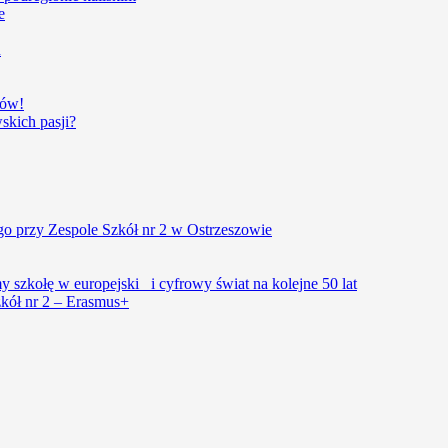
e
u
iów!
kich pasji?
o przy Zespole Szkół nr 2 w Ostrzeszowie
szkołę w europejski i cyfrowy świat na kolejne 50 lat
kół nr 2 – Erasmus+