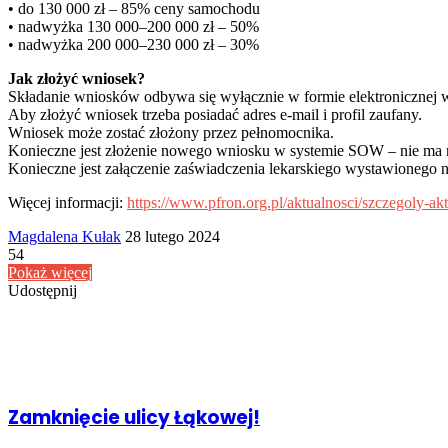
• do 130 000 zł – 85% ceny samochodu
• nadwyżka 130 000–200 000 zł – 50%
• nadwyżka 200 000–230 000 zł – 30%
Jak złożyć wniosek?
Składanie wniosków odbywa się wyłącznie w formie elektronicznej
Aby złożyć wniosek trzeba posiadać adres e-mail i profil zaufany.
Wniosek może zostać złożony przez pełnomocnika.
Konieczne jest złożenie nowego wniosku w systemie SOW – nie ma 
Konieczne jest załączenie zaświadczenia lekarskiego wystawionego n
Więcej informacji:
https://www.pfron.org.pl/aktualnosci/szczegoly-
Send
Magdalena Kułak
28 lutego 2024
an
54
email
Pokaż więcej
Udostępnij
Facebook
Udostępnij
Drukuj
przez
Powiązany artykuł
Email
Zamknięcie ulicy Łąkowej!