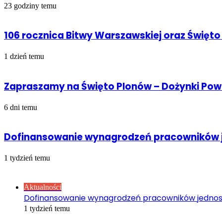
23 godziny temu
106 rocznica Bitwy Warszawskiej oraz Święto
1 dzień temu
Zapraszamy na Święto Plonów – Dożynki Po
6 dni temu
Dofinansowanie wynagrodzeń pracowników j
1 tydzień temu
Sprawdź również
Close
Aktualności
Dofinansowanie wynagrodzeń pracowników jednos
1 tydzień temu