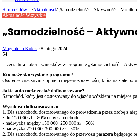
Strona Główna
/
Aktualności
/
„Samodzielność – Aktywność – Mobiln
Aktualności
Wszystkie
„Samodzielność – Aktywno
Send
Magdalena Kułak
28 lutego 2024
an
54
email
Trzecia tura naboru wniosków w programie „Samodzielność – Aktywno
Kto może skorzystać z programu?
Osoba ze znacznym stopniem niepełnosprawności, która na stałe por
Jakie auto może zostać dofinansowane?
Samochód, który jest dostosowany do wjazdu wózkiem na miejsce pasa
Wysokość dofinansowania:
1. Dla samochodu dostosowanego do prowadzenia przez osobę z nie
• do 150 000 zł – 80% ceny samochodu
• nadwyżka między 150 000–250 000 zł – 50%
• nadwyżka 250 000–300 000 zł – 30%
2. Dla samochodu dostosowanego do przewozu pasażera będącego os