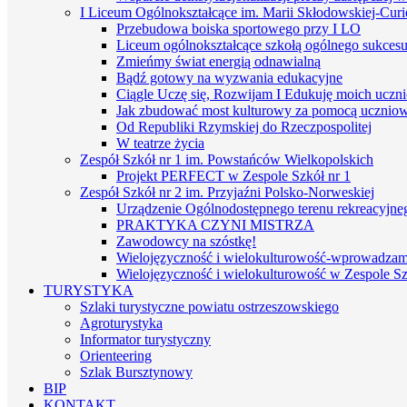
I Liceum Ogólnokształcące im. Marii Skłodowskiej-Curi
Przebudowa boiska sportowego przy I LO
Liceum ogólnokształcące szkołą ogólnego sukces
Zmieńmy świat energią odnawialną
Bądź gotowy na wyzwania edukacyjne
Ciągle Uczę się, Rozwijam I Edukuję moich uczn
Jak zbudować most kulturowy za pomocą uczniows
Od Republiki Rzymskiej do Rzeczpospolitej
W teatrze życia
Zespół Szkół nr 1 im. Powstańców Wielkopolskich
Projekt PERFECT w Zespole Szkół nr 1
Zespół Szkół nr 2 im. Przyjaźni Polsko-Norweskiej
Urządzenie Ogólnodostępnego terenu rekreacyjneg
PRAKTYKA CZYNI MISTRZA
Zawodowcy na szóstkę!
Wielojęzyczność i wielokulturowość-wprowadzamy 
Wielojęzyczność i wielokulturowość w Zespole Sz
TURYSTYKA
Szlaki turystyczne powiatu ostrzeszowskiego
Agroturystyka
Informator turystyczny
Orienteering
Szlak Bursztynowy
BIP
KONTAKT