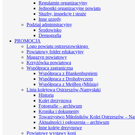
Regulamin organizacyjny
Jednostki organizacyjne powiatu
Słuzby, inspekcje i straże
Inne urzędy
Podział administracyjny
Środowisko
Demografia
PROMOCJA
Logo powiatu ostrzeszowskiego
Powiatowy folder edukacyjny
Magazyn powiatowy
Krzyżówka powiatowa
Współpraca zagraniczna
Współpraca z Blankenburgiem
Współpraca z Drohobyczem
Współpraca z MeiBen (Miśnia)
Linia kolejowa Ostrzeszów-Namysłaki
Historia
Kolej drezynowa
Fotografie – archiwum
Kronika i dokumenty
Towarzystwo Miłośników Kolei Ostrzeszów – Na
Aktualności i ogłoszenia – archiwum
Inne koleje drezynowe
Powiatowe wystawy koni