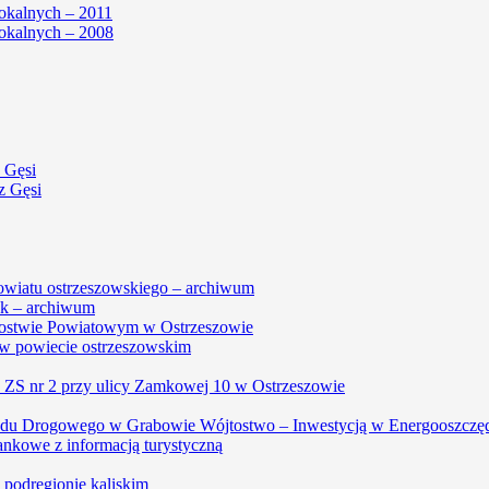
okalnych – 2011
okalnych – 2008
 Gęsi
z Gęsi
powiatu ostrzeszowskiego – archiwum
k – archiwum
arostwie Powiatowym w Ostrzeszowie
w powiecie ostrzeszowskim
, ZS nr 2 przy ulicy Zamkowej 10 w Ostrzeszowie
du Drogowego w Grabowie Wójtostwo – Inwestycją w Energooszczę
ankowe z informacją turystyczną
w podregionie kaliskim