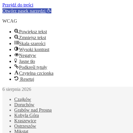
Przejdź do treści
Otwórz pasek narzędzi
WCAG
Powiększ tekst
Zmniejsz tekst
Skala szarości
Wysoki kontrast
Negatyw
Jasne tło
Podkreśl tytuły
Czytelna czcionka
Resetuj
6 sierpnia 2026
Czajków
Doruchów
Grabów nad Prosną
Kobyla Góra
Kraszewice
Ostrzeszów
Mikstat