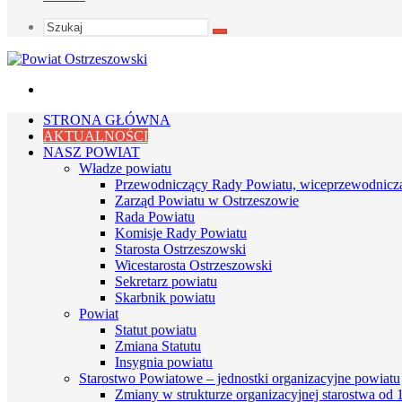
Szukaj
Menu
STRONA GŁÓWNA
AKTUALNOŚCI
NASZ POWIAT
Władze powiatu
Przewodniczący Rady Powiatu, wiceprzewodnicz
Zarząd Powiatu w Ostrzeszowie
Rada Powiatu
Komisje Rady Powiatu
Starosta Ostrzeszowski
Wicestarosta Ostrzeszowski
Sekretarz powiatu
Skarbnik powiatu
Powiat
Statut powiatu
Zmiana Statutu
Insygnia powiatu
Starostwo Powiatowe – jednostki organizacyjne powiatu
Zmiany w strukturze organizacyjnej starostwa od 1