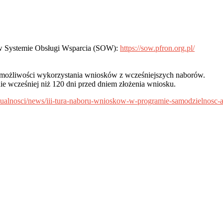
 w Systemie Obsługi Wsparcia (SOW):
https://sow.pfron.org.pl/
możliwości wykorzystania wniosków z wcześniejszych naborów.
ie wcześniej niż 120 dni przed dniem złożenia wniosku.
aktualnosci/news/iii-tura-naboru-wnioskow-w-programie-samodzielnosc