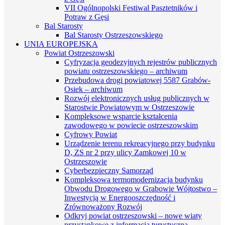
VII Ogólnopolski Festiwal Pasztetników i
Potraw z Gęsi
Bal Starosty
Bal Starosty Ostrzeszowskiego
UNIA EUROPEJSKA
Powiat Ostrzeszowski
Cyfryzacja geodezyjnych rejestrów publicznych
powiatu ostrzeszowskiego – archiwum
Przebudowa drogi powiatowej 5587 Grabów-
Osiek – archiwum
Rozwój elektronicznych usług publicznych w
Starostwie Powiatowym w Ostrzeszowie
Kompleksowe wsparcie kształcenia
zawodowego w powiecie ostrzeszowskim
Cyfrowy Powiat
Urządzenie terenu rekreacyjnego przy budynku
D, ZS nr 2 przy ulicy Zamkowej 10 w
Ostrzeszowie
Cyberbezpieczny Samorząd
Kompleksowa termomodernizacja budynku
Obwodu Drogowego w Grabowie Wójtostwo –
Inwestycją w Energooszczędność i
Zrównoważony Rozwój
Odkryj powiat ostrzeszowski – nowe wiaty
przystankowe z informacją turystyczną