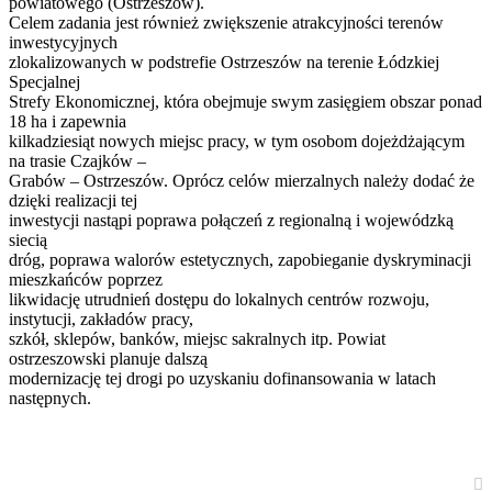
powiatowego (Ostrzeszów).
Celem zadania jest również zwiększenie atrakcyjności terenów
inwestycyjnych
zlokalizowanych w podstrefie Ostrzeszów na terenie Łódzkiej
Specjalnej
Strefy Ekonomicznej, która obejmuje swym zasięgiem obszar ponad
18 ha i zapewnia
kilkadziesiąt nowych miejsc pracy, w tym osobom dojeżdżającym
na trasie Czajków –
Grabów – Ostrzeszów. Oprócz celów mierzalnych należy dodać że
dzięki realizacji tej
inwestycji nastąpi poprawa połączeń z regionalną i wojewódzką
siecią
dróg, poprawa walorów estetycznych, zapobieganie dyskryminacji
mieszkańców poprzez
likwidację utrudnień dostępu do lokalnych centrów rozwoju,
instytucji, zakładów pracy,
szkół, sklepów, banków, miejsc sakralnych itp. Powiat
ostrzeszowski planuje dalszą
modernizację tej drogi po uzyskaniu dofinansowania w latach
następnych.
Kalendarz