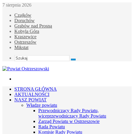
7 sierpnia 2026
Czajków
Doruchów
Grabów nad Prosną
Kobyla Góra
Kraszewice
Ostrzeszów
Mikstat
Szukaj
Menu
STRONA GŁÓWNA
AKTUALNOŚCI
NASZ POWIAT
Władze powiatu
Przewodniczący Rady Powiatu,
wiceprzewodniczący Rady Powiatu
Zarząd Powiatu w Ostrzeszowie
Rada Powiatu
Komisje Rady Powiatu