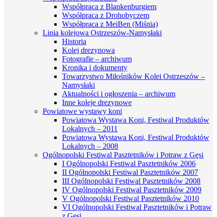
Współpraca z Blankenburgiem
Współpraca z Drohobyczem
Współpraca z MeiBen (Miśnia)
Linia kolejowa Ostrzeszów-Namysłaki
Historia
Kolej drezynowa
Fotografie – archiwum
Kronika i dokumenty
Towarzystwo Miłośników Kolei Ostrzeszów –
Namysłaki
Aktualności i ogłoszenia – archiwum
Inne koleje drezynowe
Powiatowe wystawy koni
Powiatowa Wystawa Koni, Festiwal Produktów
Lokalnych – 2011
Powiatowa Wystawa Koni, Festiwal Produktów
Lokalnych – 2008
Ogólnopolski Festiwal Pasztetników i Potraw z Gęsi
I Ogólnopolski Festiwal Pasztetników 2006
II Ogólnopolski Festiwal Pasztetników 2007
III Ogólnopolski Festiwal Pasztetników 2008
IV Ogólnopolski Festiwal Pasztetników 2009
V Ogólnopolski Festiwal Pasztetników 2010
VI Ogólnopolski Festiwal Pasztetników i Potraw
z Gęsi