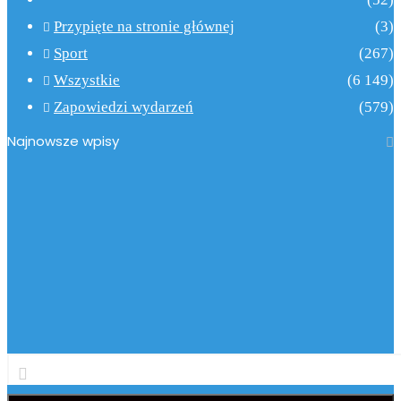
Przypięte na stronie głównej
(3)
Sport
(267)
Wszystkie
(6 149)
Zapowiedzi wydarzeń
(579)
Najnowsze wpisy
Podaj
swój
adres