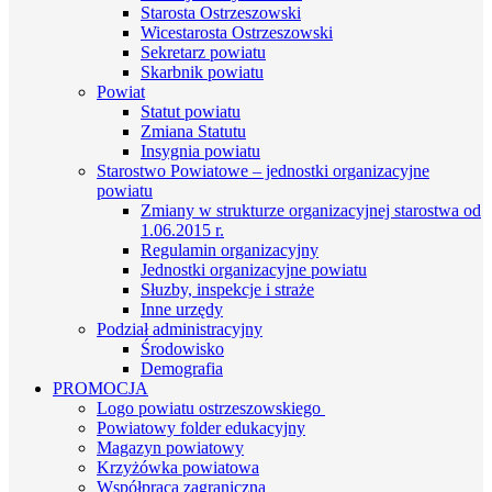
Starosta Ostrzeszowski
Wicestarosta Ostrzeszowski
Sekretarz powiatu
Skarbnik powiatu
Powiat
Statut powiatu
Zmiana Statutu
Insygnia powiatu
Starostwo Powiatowe – jednostki organizacyjne
powiatu
Zmiany w strukturze organizacyjnej starostwa od
1.06.2015 r.
Regulamin organizacyjny
Jednostki organizacyjne powiatu
Słuzby, inspekcje i straże
Inne urzędy
Podział administracyjny
Środowisko
Demografia
PROMOCJA
Logo powiatu ostrzeszowskiego
Powiatowy folder edukacyjny
Magazyn powiatowy
Krzyżówka powiatowa
Współpraca zagraniczna