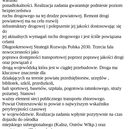
warunki
ponadlokalności. Realizacja zadania gwarantuje podniesie poziom
bezpieczeństwa
ruchu drogowego na tej drodze powiatowej. Remont drogi
powiatowej ma na celu rozwój
infrastruktury drogowej i polepszenie jej jakości dostosowując się
do
jej aktualnych wymagań ruchu drogowego i jest ściśle powiązana
celami
Długookresowej Strategii Rozwoju Polska 2030. Trzecia fala
nowoczesności jako
poprawa dostępności transportowej poprzez poprawę jakości drogi
oraz powiązań z
drogą wojewódzką która jest w ciągłej przebudowie. Droga ma
kluczowe znaczenie dla
działających na terenie powiatu przedsiębiorstw, urzędów ,
bibliotek, szkól, przedszkoli,
hali sportowej, basenów, szpitala, pogotowia ratunkowego, straży
pożarnej. Stanowi
ważny element sieci publicznego transportu zbiorowego.
Powiat Ostrzeszowski to powiat o najwyższym wskaźniku
peryferyjności czasowej
w województwie. Realizacja zadania wpłynie pozytywnie na czas
dojazdu do ośrodka
miejskiego subregionalnego (Kalisz, Ostrów Wlkp.) oraz