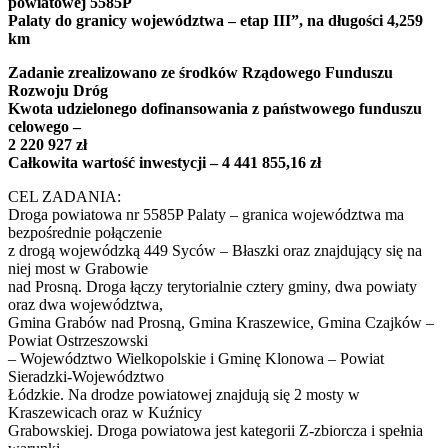
powiatowej 5585P
Palaty do granicy województwa – etap III”, na długości 4,259
km
Zadanie zrealizowano ze środków Rządowego Funduszu
Rozwoju Dróg
Kwota udzielonego dofinansowania z państwowego funduszu
celowego –
2 220 927 zł
Całkowita wartość inwestycji – 4 441 855,16 zł
CEL ZADANIA:
Droga powiatowa nr 5585P Palaty – granica województwa ma
bezpośrednie połączenie
z drogą wojewódzką 449 Syców – Błaszki oraz znajdujący się na
niej most w Grabowie
nad Prosną. Droga łączy terytorialnie cztery gminy, dwa powiaty
oraz dwa województwa,
Gmina Grabów nad Prosną, Gmina Kraszewice, Gmina Czajków –
Powiat Ostrzeszowski
– Województwo Wielkopolskie i Gminę Klonowa – Powiat
Sieradzki-Województwo
Łódzkie. Na drodze powiatowej znajdują się 2 mosty w
Kraszewicach oraz w Kuźnicy
Grabowskiej. Droga powiatowa jest kategorii Z-zbiorcza i spełnia