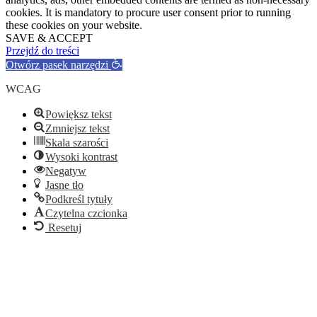
cookies. It is mandatory to procure user consent prior to running
these cookies on your website.
SAVE & ACCEPT
Przejdź do treści
Otwórz pasek narzędzi
WCAG
Powiększ tekst
Zmniejsz tekst
Skala szarości
Wysoki kontrast
Negatyw
Jasne tło
Podkreśl tytuły
Czytelna czcionka
Resetuj