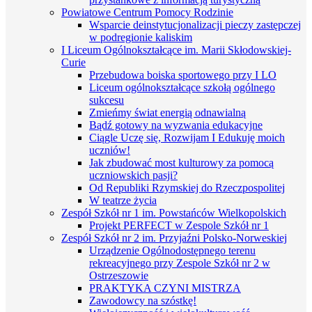
Powiatowe Centrum Pomocy Rodzinie
Wsparcie deinstytucjonalizacji pieczy zastępczej
w podregionie kaliskim
I Liceum Ogólnokształcące im. Marii Skłodowskiej-
Curie
Przebudowa boiska sportowego przy I LO
Liceum ogólnokształcące szkołą ogólnego
sukcesu
Zmieńmy świat energią odnawialną
Bądź gotowy na wyzwania edukacyjne
Ciągle Uczę się, Rozwijam I Edukuję moich
uczniów!
Jak zbudować most kulturowy za pomocą
uczniowskich pasji?
Od Republiki Rzymskiej do Rzeczpospolitej
W teatrze życia
Zespół Szkół nr 1 im. Powstańców Wielkopolskich
Projekt PERFECT w Zespole Szkół nr 1
Zespół Szkół nr 2 im. Przyjaźni Polsko-Norweskiej
Urządzenie Ogólnodostępnego terenu
rekreacyjnego przy Zespole Szkół nr 2 w
Ostrzeszowie
PRAKTYKA CZYNI MISTRZA
Zawodowcy na szóstkę!