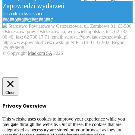
Zapowiedzi wydarzeń
Licznik odwiedzin:
Starostwo Powiatowe w Ostrzeszowie, ul. Zamkowa 31, 63-500
Ostrzeszów, pow. Ostrzeszowski, woj. wielkopolskie, tel.: 62 732
00 40, fax: 62 730 17 71, email: starosta@powiatostrzeszowski.pl,
http://www.powiatostrzeszowski.pl NIP: 514-01-37-902, Regon:
250856606
© Copyright
Madkom SA
2026
Facebook
Twitter
WhatsApp
Telegram
Viber
Back
to
top
button
Close
Privacy Overview
This website uses cookies to improve your experience while you
navigate through the website. Out of these, the cookies that are
categorized as necessary are stored on your browser as they are