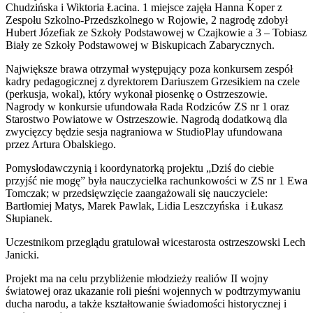
Chudzińska i Wiktoria Łacina. 1 miejsce zajęła Hanna Koper z
Zespołu Szkolno-Przedszkolnego w Rojowie, 2 nagrodę zdobył
Hubert Józefiak ze Szkoły Podstawowej w Czajkowie a 3 – Tobiasz
Biały ze Szkoły Podstawowej w Biskupicach Zabarycznych.
Największe brawa otrzymał występujący poza konkursem zespół
kadry pedagogicznej z dyrektorem Dariuszem Grzesikiem na czele
(perkusja, wokal), który wykonał piosenkę o Ostrzeszowie.
Nagrody w konkursie ufundowała Rada Rodziców ZS nr 1 oraz
Starostwo Powiatowe w Ostrzeszowie. Nagrodą dodatkową dla
zwycięzcy będzie sesja nagraniowa w StudioPlay ufundowana
przez Artura Obalskiego.
Pomysłodawczynią i koordynatorką projektu „Dziś do ciebie
przyjść nie mogę” była nauczycielka rachunkowości w ZS nr 1 Ewa
Tomczak; w przedsięwzięcie zaangażowali się nauczyciele:
Bartłomiej Matys, Marek Pawlak, Lidia Leszczyńska i Łukasz
Słupianek.
Uczestnikom przeglądu gratulował wicestarosta ostrzeszowski Lech
Janicki.
Projekt ma na celu przybliżenie młodzieży realiów II wojny
światowej oraz ukazanie roli pieśni wojennych w podtrzymywaniu
ducha narodu, a także kształtowanie świadomości historycznej i