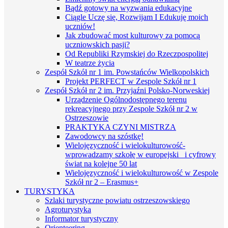
Bądź gotowy na wyzwania edukacyjne
Ciągle Uczę się, Rozwijam I Edukuję moich
uczniów!
Jak zbudować most kulturowy za pomocą
uczniowskich pasji?
Od Republiki Rzymskiej do Rzeczpospolitej
W teatrze życia
Zespół Szkół nr 1 im. Powstańców Wielkopolskich
Projekt PERFECT w Zespole Szkół nr 1
Zespół Szkół nr 2 im. Przyjaźni Polsko-Norweskiej
Urządzenie Ogólnodostępnego terenu
rekreacyjnego przy Zespole Szkół nr 2 w
Ostrzeszowie
PRAKTYKA CZYNI MISTRZA
Zawodowcy na szóstkę!
Wielojęzyczność i wielokulturowość-
wprowadzamy szkołę w europejski i cyfrowy
świat na kolejne 50 lat
Wielojęzyczność i wielokulturowość w Zespole
Szkół nr 2 – Erasmus+
TURYSTYKA
Szlaki turystyczne powiatu ostrzeszowskiego
Agroturystyka
Informator turystyczny
Orienteering