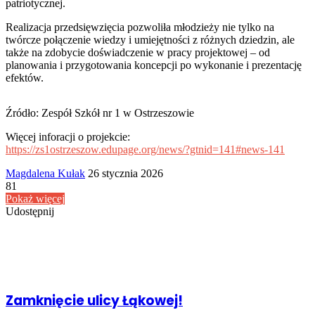
patriotycznej.
Realizacja przedsięwzięcia pozwoliła młodzieży nie tylko na
twórcze połączenie wiedzy i umiejętności z różnych dziedzin, ale
także na zdobycie doświadczenie w pracy projektowej – od
planowania i przygotowania koncepcji po wykonanie i prezentację
efektów.
Źródło: Zespół Szkół nr 1 w Ostrzeszowie
Więcej inforacji o projekcie:
https://zs1ostrzeszow.edupage.org/news/?gtnid=141#news-141
Send
Magdalena Kułak
26 stycznia 2026
an
81
email
Pokaż więcej
Udostępnij
Facebook
Udostępnij
Drukuj
przez
Powiązany artykuł
Email
Zamknięcie ulicy Łąkowej!