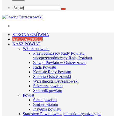
Szukaj
Menu
STRONA GŁÓWNA
AKTUALNOŚCI
NASZ POWIAT
Władze powiatu
Przewodniczący Rady Powiatu,
wiceprzewodniczący Rady Powiatu
Zarząd Powiatu w Ostrzeszowie
Rada Powiatu
Komisje Rady Powiatu
Starosta Ostrzeszowski
Wicestarosta Ostrzeszowski
Sekretarz powiatu
Skarbnik powiatu
Powiat
Statut powiatu
Zmiana Statutu
Insygnia powiatu
Starostwo Powiatowe – jednostki organizacyjne