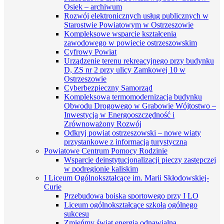
Osiek – archiwum
Rozwój elektronicznych usług publicznych w
Starostwie Powiatowym w Ostrzeszowie
Kompleksowe wsparcie kształcenia
zawodowego w powiecie ostrzeszowskim
Cyfrowy Powiat
Urządzenie terenu rekreacyjnego przy budynku
D, ZS nr 2 przy ulicy Zamkowej 10 w
Ostrzeszowie
Cyberbezpieczny Samorząd
Kompleksowa termomodernizacja budynku
Obwodu Drogowego w Grabowie Wójtostwo –
Inwestycją w Energooszczędność i
Zrównoważony Rozwój
Odkryj powiat ostrzeszowski – nowe wiaty
przystankowe z informacją turystyczną
Powiatowe Centrum Pomocy Rodzinie
Wsparcie deinstytucjonalizacji pieczy zastępczej
w podregionie kaliskim
I Liceum Ogólnokształcące im. Marii Skłodowskiej-
Curie
Przebudowa boiska sportowego przy I LO
Liceum ogólnokształcące szkołą ogólnego
sukcesu
Zmieńmy świat energią odnawialną