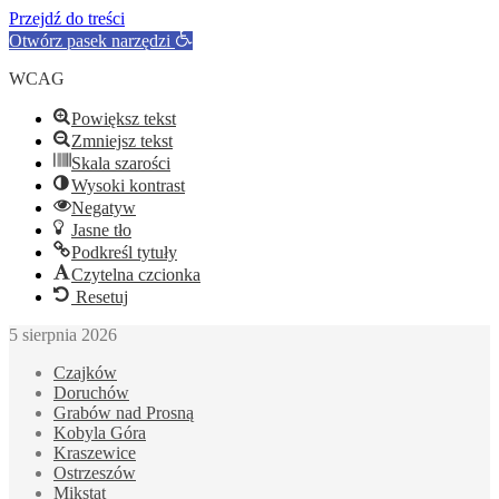
Przejdź do treści
Otwórz pasek narzędzi
WCAG
Powiększ tekst
Zmniejsz tekst
Skala szarości
Wysoki kontrast
Negatyw
Jasne tło
Podkreśl tytuły
Czytelna czcionka
Resetuj
5 sierpnia 2026
Czajków
Doruchów
Grabów nad Prosną
Kobyla Góra
Kraszewice
Ostrzeszów
Mikstat