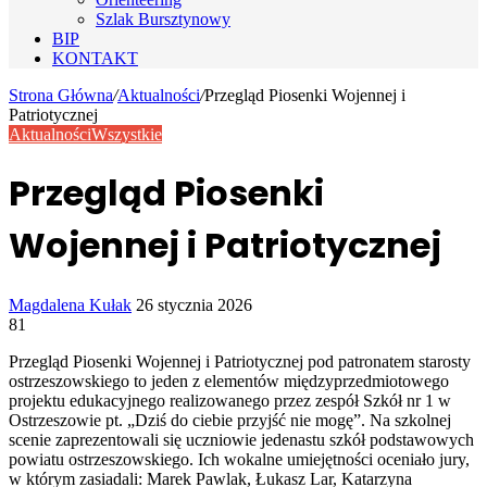
Szlak Bursztynowy
BIP
KONTAKT
Strona Główna
/
Aktualności
/
Przegląd Piosenki Wojennej i
Patriotycznej
Aktualności
Wszystkie
Przegląd Piosenki
Wojennej i Patriotycznej
Send
Magdalena Kułak
26 stycznia 2026
an
81
email
Przegląd Piosenki Wojennej i Patriotycznej pod patronatem starosty
ostrzeszowskiego to jeden z elementów międzyprzedmiotowego
projektu edukacyjnego realizowanego przez zespół Szkół nr 1 w
Ostrzeszowie pt. „Dziś do ciebie przyjść nie mogę”. Na szkolnej
scenie zaprezentowali się uczniowie jedenastu szkół podstawowych
powiatu ostrzeszowskiego. Ich wokalne umiejętności oceniało jury,
w którym zasiadali: Marek Pawlak, Łukasz Lar, Katarzyna