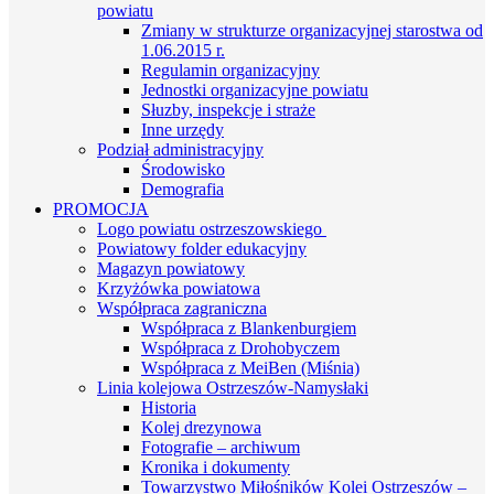
powiatu
Zmiany w strukturze organizacyjnej starostwa od
1.06.2015 r.
Regulamin organizacyjny
Jednostki organizacyjne powiatu
Słuzby, inspekcje i straże
Inne urzędy
Podział administracyjny
Środowisko
Demografia
PROMOCJA
Logo powiatu ostrzeszowskiego
Powiatowy folder edukacyjny
Magazyn powiatowy
Krzyżówka powiatowa
Współpraca zagraniczna
Współpraca z Blankenburgiem
Współpraca z Drohobyczem
Współpraca z MeiBen (Miśnia)
Linia kolejowa Ostrzeszów-Namysłaki
Historia
Kolej drezynowa
Fotografie – archiwum
Kronika i dokumenty
Towarzystwo Miłośników Kolei Ostrzeszów –