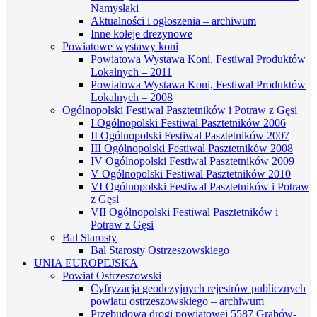
Namysłaki
Aktualności i ogłoszenia – archiwum
Inne koleje drezynowe
Powiatowe wystawy koni
Powiatowa Wystawa Koni, Festiwal Produktów
Lokalnych – 2011
Powiatowa Wystawa Koni, Festiwal Produktów
Lokalnych – 2008
Ogólnopolski Festiwal Pasztetników i Potraw z Gęsi
I Ogólnopolski Festiwal Pasztetników 2006
II Ogólnopolski Festiwal Pasztetników 2007
III Ogólnopolski Festiwal Pasztetników 2008
IV Ogólnopolski Festiwal Pasztetników 2009
V Ogólnopolski Festiwal Pasztetników 2010
VI Ogólnopolski Festiwal Pasztetników i Potraw
z Gęsi
VII Ogólnopolski Festiwal Pasztetników i
Potraw z Gęsi
Bal Starosty
Bal Starosty Ostrzeszowskiego
UNIA EUROPEJSKA
Powiat Ostrzeszowski
Cyfryzacja geodezyjnych rejestrów publicznych
powiatu ostrzeszowskiego – archiwum
Przebudowa drogi powiatowej 5587 Grabów-