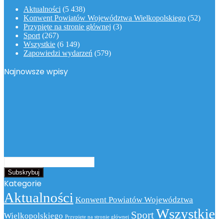
Aktualności
(5 438)
Konwent Powiatów Województwa Wielkopolskiego
(52)
Przypięte na stronie głównej
(3)
Sport
(267)
Wszystkie
(6 149)
Zapowiedzi wydarzeń
(579)
Najnowsze wpisy
Podaj
swój
adres
Kategorie
email
Aktualności
Konwent Powiatów Województwa
Wszystkie
Sport
Wielkopolskiego
Przypięte na stronie głównej