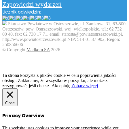
Zapowiedzi wydarzeń
Licznik odwiedzin:
Starostwo Powiatowe w Ostrzeszowie, ul. Zamkowa 31, 63-500
Ostrzeszów, pow. Ostrzeszowski, woj. wielkopolskie, tel.: 62 732
00 40, fax: 62 730 17 71, email: starosta@powiatostrzeszowski.pl,
http://www.powiatostrzeszowski.pl NIP: 514-01-37-902, Regon:
250856606
© Copyright
Madkom SA
2026
Facebook
Twitter
WhatsApp
Telegram
Viber
Back
to
top
button
Ta strona korzysta z plików cookie w celu poprawienia jakości
obsługi. Zakładamy, że wszystko w porządku, ale możesz
zrezygnować, jeśli chcesz.
Akceptuję
Zobacz więcej
Close
Privacy Overview
This website uses cookies to improve your experience while you