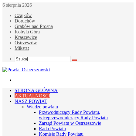
6 sierpnia 2026
Czajków
Doruchów
Grabów nad Prosną
Kobyla Góra
Kraszewice
Ostrzeszów
Mikstat
Szukaj
Menu
STRONA GŁÓWNA
AKTUALNOŚCI
NASZ POWIAT
Władze powiatu
Przewodniczący Rady Powiatu,
wiceprzewodniczący Rady Powiatu
Zarząd Powiatu w Ostrzeszowie
Rada Powiatu
Komisje Rady Powiatu