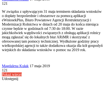
an
121
email
W związku z upływającym 31 maja terminem składania wniosków
o dopłaty bezpośrednie i obszarowe za pomocą aplikacji
eWniosekPlus, Biuro Powiatowe Agencji Restrukturyzacji i
Modernizacji Rolnictwa w dniach od 20 maja do końca miesiąca
czynne będzie w godzinach od 7:30 do 18:00. W razie
jakichkolwiek wątpliwości związanych z obsługą aplikacji rolnicy
mogą zgłaszać się do lokalnych biur ARiMR i skorzystać z
oferoowanej tam pomocy technicznej. Wydłużone godziny pracy
wielkopolskiej agencji to także dodatkowa okazja dla kół gospodyń
wiejskich do składania wniosków o pomoc na 2019 rok.
Send
Magdalena Kułak
17 maja 2019
an
121
email
Pokaż więcej
Udostępnij
Facebook
Udostępnij
Drukuj
przez
Powiązany artykuł
Email