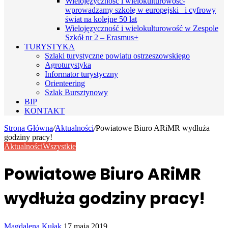
Wielojęzyczność i wielokulturowość-
wprowadzamy szkołę w europejski i cyfrowy
świat na kolejne 50 lat
Wielojęzyczność i wielokulturowość w Zespole
Szkół nr 2 – Erasmus+
TURYSTYKA
Szlaki turystyczne powiatu ostrzeszowskiego
Agroturystyka
Informator turystyczny
Orienteering
Szlak Bursztynowy
BIP
KONTAKT
Strona Główna
/
Aktualności
/
Powiatowe Biuro ARiMR wydłuża
godziny pracy!
Aktualności
Wszystkie
Powiatowe Biuro ARiMR
wydłuża godziny pracy!
Send
Magdalena Kułak
17 maja 2019