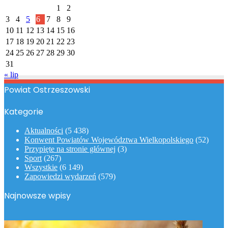
1
2
3
4
5
6
7
8
9
10
11
12
13
14
15
16
17
18
19
20
21
22
23
24
25
26
27
28
29
30
31
« lip
Powiat Ostrzeszowski
Kategorie
Aktualności
(5 438)
Konwent Powiatów Województwa Wielkopolskiego
(52)
Przypięte na stronie głównej
(3)
Sport
(267)
Wszystkie
(6 149)
Zapowiedzi wydarzeń
(579)
Najnowsze wpisy