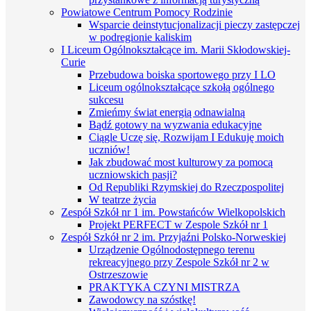
Powiatowe Centrum Pomocy Rodzinie
Wsparcie deinstytucjonalizacji pieczy zastępczej
w podregionie kaliskim
I Liceum Ogólnokształcące im. Marii Skłodowskiej-
Curie
Przebudowa boiska sportowego przy I LO
Liceum ogólnokształcące szkołą ogólnego
sukcesu
Zmieńmy świat energią odnawialną
Bądź gotowy na wyzwania edukacyjne
Ciągle Uczę się, Rozwijam I Edukuję moich
uczniów!
Jak zbudować most kulturowy za pomocą
uczniowskich pasji?
Od Republiki Rzymskiej do Rzeczpospolitej
W teatrze życia
Zespół Szkół nr 1 im. Powstańców Wielkopolskich
Projekt PERFECT w Zespole Szkół nr 1
Zespół Szkół nr 2 im. Przyjaźni Polsko-Norweskiej
Urządzenie Ogólnodostępnego terenu
rekreacyjnego przy Zespole Szkół nr 2 w
Ostrzeszowie
PRAKTYKA CZYNI MISTRZA
Zawodowcy na szóstkę!