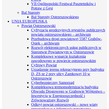
VII Ogólnopolski Festiwal Pasztetników i
Potraw z Gęsi
Bal Starosty
Bal Starosty Ostrzeszowskiego
UNIA EUROPEJSKA
Powiat Ostrzeszowski
Cyfryzacja geodezyjnych rejestrów publicznych
powiatu ostrzeszowskiego – archiwum
Przebudowa drogi powiatowej 5587 Grabów-
Osiek – archiwum
Rozwój elektronicznych usług publicznych w
Starostwie Powiatowym w Ostrzeszowie
Kompleksowe wsparcie kształcenia
zawodowego w powiecie ostrzeszowskim
Cyfrowy Powiat
Urządzenie terenu rekreacyjnego przy budynku
D, ZS nr 2 przy ulicy Zamkowej 10 w
Ostrzeszowie
Cyberbezpieczny Samorząd
Kompleksowa termomodernizacja budynku
Obwodu Drogowego w Grabowie Wójtostwo –
Inwestycją w Energooszczędność i
Zrównoważony Rozwój
Odkryj powiat ostrzeszowski – nowe wiaty
przystankowe z informacją turystyczną