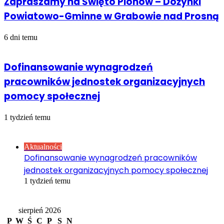
Zapraszamy na Święto Plonów – Dożynki
Powiatowo-Gminne w Grabowie nad Prosną
6 dni temu
Dofinansowanie wynagrodzeń
pracowników jednostek organizacyjnych
pomocy społecznej
1 tydzień temu
Sprawdź również
Close
Aktualności
Dofinansowanie wynagrodzeń pracowników
jednostek organizacyjnych pomocy społecznej
1 tydzień temu
Kalendarz
sierpień 2026
P
W
Ś
C
P
S
N