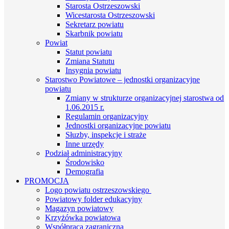
Starosta Ostrzeszowski
Wicestarosta Ostrzeszowski
Sekretarz powiatu
Skarbnik powiatu
Powiat
Statut powiatu
Zmiana Statutu
Insygnia powiatu
Starostwo Powiatowe – jednostki organizacyjne
powiatu
Zmiany w strukturze organizacyjnej starostwa od
1.06.2015 r.
Regulamin organizacyjny
Jednostki organizacyjne powiatu
Słuzby, inspekcje i straże
Inne urzędy
Podział administracyjny
Środowisko
Demografia
PROMOCJA
Logo powiatu ostrzeszowskiego
Powiatowy folder edukacyjny
Magazyn powiatowy
Krzyżówka powiatowa
Współpraca zagraniczna