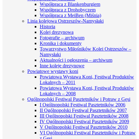
Współpraca z Blankenburgiem
Współpraca z Drohobyczem
Współpraca z MeiBen (Miśnia)
Linia kolejowa Ostrzeszów-Namysłaki
Historia
Kolej drezynowa
Fotografie – archiwum
Kronika i dokumenty
Towarzystwo Miłośników Kolei Ostrzeszów –
Namysłaki
Aktualności i ogłoszenia – archiwum
Inne koleje drezynowe
Powiatowe wystawy koni
Powiatowa Wystawa Koni, Festiwal Produktów
Lokalnych – 2011
Powiatowa Wystawa Koni, Festiwal Produktów
Lokalnych – 2008
Ogólnopolski Festiwal Pasztetników i Potraw z Gęsi
I Ogólnopolski Festiwal Pasztetników 2006
II Ogólnopolski Festiwal Pasztetników 2007
III Ogólnopolski Festiwal Pasztetników 2008
IV Ogólnopolski Festiwal Pasztetników 2009
V Ogólnopolski Festiwal Pasztetników 2010
VI Ogólnopolski Festiwal Pasztetników i Potraw
z Gęsi