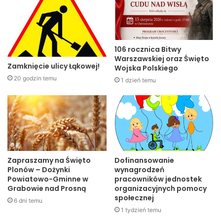
106 rocznica Bitwy
Warszawskiej oraz Święto
Zamknięcie ulicy Łąkowej!
Wojska Polskiego
20 godzin temu
1 dzień temu
Zapraszamy na Święto
Dofinansowanie
Plonów – Dożynki
wynagrodzeń
Powiatowo-Gminne w
pracowników jednostek
Grabowie nad Prosną
organizacyjnych pomocy
społecznej
6 dni temu
1 tydzień temu