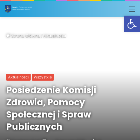
M
Otwórz
Strona Główna
/
Aktualności
Aktualności
Wszystkie
Posiedzenie Komisji
Zdrowia, Pomocy
Społecznej i Spraw
Publicznych