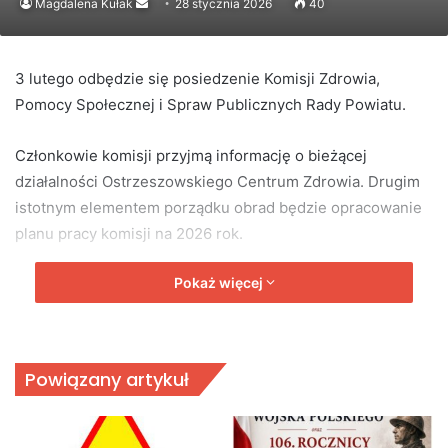
Send
Magdalena Kułak
28 stycznia 2026
40
an
email
3 lutego odbędzie się posiedzenie Komisji Zdrowia,
Pomocy Społecznej i Spraw Publicznych Rady Powiatu.
Członkowie komisji przyjmą informację o bieżącej
działalności Ostrzeszowskiego Centrum Zdrowia. Drugim
istotnym elementem porządku obrad będzie opracowanie
planu pracy komisji na 2026 rok.
Pokaż więcej
Powiązany artykuł