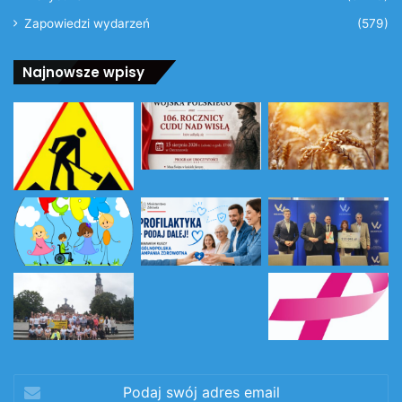
Zapowiedzi wydarzeń
(579)
Najnowsze wpisy
Podaj
swój