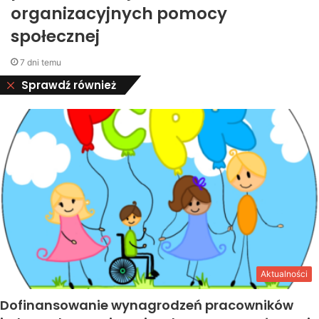
organizacyjnych pomocy
społecznej
7 dni temu
Close
Sprawdź również
Aktualności
Dofinansowanie wynagrodzeń pracowników