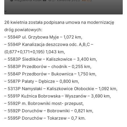
an
email
26 kwietnia została podpisana umowa na modernizację
dróg powiatowych:
– 5594P ul. Grzybowa Myje – 1,072 km,
– 5594P Kanalizacja deszczowa odc. A,B,C –
(0,677+0,171+0,195) 1,043 km,
– 5583P Siedlików – Kaliszkowice – 3,400 km,
– 5583P Przedborów – chodnik – 0,255 km,
– 5584P Przedborów – Bukownica – 1,750 km,
– 5587P Palaty – Dębicze – 0,800 km,
– 5313P Namysłaki – Kaliszkowice Ołobockie – 1,092 km,
– 5591P Kuźnica Bobrowska – Wyszanów – 3,690 km,
– 5592P m. Bobrowniki most- przepust,
– 5592P Doruchów – Bobrowniki – 0,821 km,
– 5595P Doruchów – Tokarzew – 0,7 km.