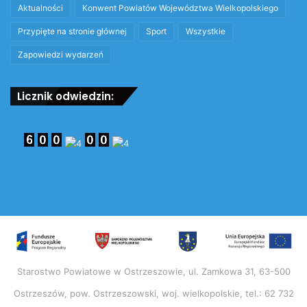
Aktualności
Konwent Powiatów Województwa Wielkopolskiego
Przypięte na stronie głównej
Sport
Wszystkie
Zapowiedzi wydarzeń
Licznik odwiedzin:
Starostwo Powiatowe w Ostrzeszowie, ul. Zamkowa 31, 63-500
Ostrzeszów, pow. Ostrzeszowski, woj. wielkopolskie, tel.: 62 732