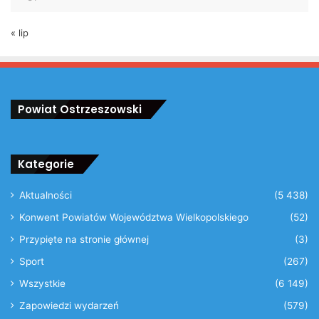
« lip
Powiat Ostrzeszowski
Kategorie
Aktualności
(5 438)
Konwent Powiatów Województwa Wielkopolskiego
(52)
Przypięte na stronie głównej
(3)
Sport
(267)
Wszystkie
(6 149)
Zapowiedzi wydarzeń
(579)