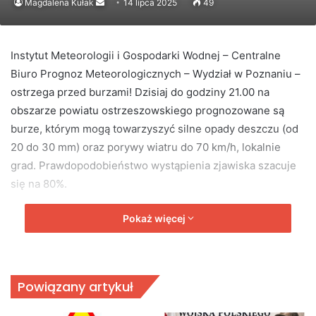
Send
Magdalena Kułak
14 lipca 2025
49
an
email
Instytut Meteorologii i Gospodarki Wodnej – Centralne
Biuro Prognoz Meteorologicznych – Wydział w Poznaniu –
ostrzega przed burzami! Dzisiaj do godziny 21.00 na
obszarze powiatu ostrzeszowskiego prognozowane są
burze, którym mogą towarzyszyć silne opady deszczu (od
20 do 30 mm) oraz porywy wiatru do 70 km/h, lokalnie
grad. Prawdopodobieństwo wystąpienia zjawiska szacuje
się na 80%.
Pokaż więcej
Powiązany artykuł