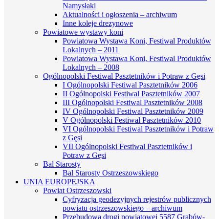
Namysłaki
Aktualności i ogłoszenia – archiwum
Inne koleje drezynowe
Powiatowe wystawy koni
Powiatowa Wystawa Koni, Festiwal Produktów
Lokalnych – 2011
Powiatowa Wystawa Koni, Festiwal Produktów
Lokalnych – 2008
Ogólnopolski Festiwal Pasztetników i Potraw z Gęsi
I Ogólnopolski Festiwal Pasztetników 2006
II Ogólnopolski Festiwal Pasztetników 2007
III Ogólnopolski Festiwal Pasztetników 2008
IV Ogólnopolski Festiwal Pasztetników 2009
V Ogólnopolski Festiwal Pasztetników 2010
VI Ogólnopolski Festiwal Pasztetników i Potraw
z Gęsi
VII Ogólnopolski Festiwal Pasztetników i
Potraw z Gęsi
Bal Starosty
Bal Starosty Ostrzeszowskiego
UNIA EUROPEJSKA
Powiat Ostrzeszowski
Cyfryzacja geodezyjnych rejestrów publicznych
powiatu ostrzeszowskiego – archiwum
Przebudowa drogi powiatowej 5587 Grabów-