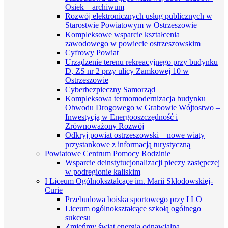
Osiek – archiwum
Rozwój elektronicznych usług publicznych w
Starostwie Powiatowym w Ostrzeszowie
Kompleksowe wsparcie kształcenia
zawodowego w powiecie ostrzeszowskim
Cyfrowy Powiat
Urządzenie terenu rekreacyjnego przy budynku
D, ZS nr 2 przy ulicy Zamkowej 10 w
Ostrzeszowie
Cyberbezpieczny Samorząd
Kompleksowa termomodernizacja budynku
Obwodu Drogowego w Grabowie Wójtostwo –
Inwestycją w Energooszczędność i
Zrównoważony Rozwój
Odkryj powiat ostrzeszowski – nowe wiaty
przystankowe z informacją turystyczną
Powiatowe Centrum Pomocy Rodzinie
Wsparcie deinstytucjonalizacji pieczy zastępczej
w podregionie kaliskim
I Liceum Ogólnokształcące im. Marii Skłodowskiej-
Curie
Przebudowa boiska sportowego przy I LO
Liceum ogólnokształcące szkołą ogólnego
sukcesu
Zmieńmy świat energią odnawialną