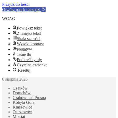
Przejdź do treści
Otwórz pasek narzędzi
WCAG
Powiększ tekst
Zmniejsz tekst
Skala szarości
Wysoki kontrast
Negatyw
Jasne tło
Podkreśl tytuły
Czytelna czcionka
Resetuj
6 sierpnia 2026
Czajków
Doruchów
Grabów nad Prosną
Kobyla Góra
Kraszewice
Ostrzeszów
Mikstat