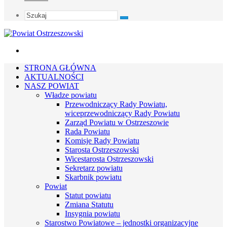
Szukaj
Menu
STRONA GŁÓWNA
AKTUALNOŚCI
NASZ POWIAT
Władze powiatu
Przewodniczący Rady Powiatu,
wiceprzewodniczący Rady Powiatu
Zarząd Powiatu w Ostrzeszowie
Rada Powiatu
Komisje Rady Powiatu
Starosta Ostrzeszowski
Wicestarosta Ostrzeszowski
Sekretarz powiatu
Skarbnik powiatu
Powiat
Statut powiatu
Zmiana Statutu
Insygnia powiatu
Starostwo Powiatowe – jednostki organizacyjne