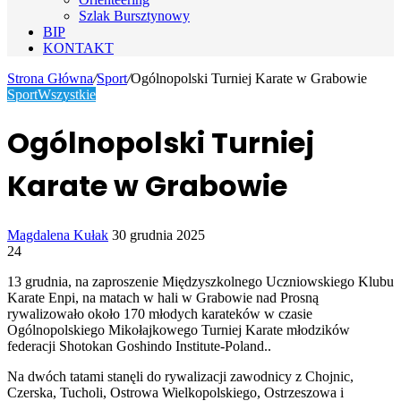
Szlak Bursztynowy
BIP
KONTAKT
Strona Główna
/
Sport
/
Ogólnopolski Turniej Karate w Grabowie
Sport
Wszystkie
Ogólnopolski Turniej
Karate w Grabowie
Send
Magdalena Kułak
30 grudnia 2025
an
24
email
13 grudnia, na zaproszenie Międzyszkolnego Uczniowskiego Klubu
Karate Enpi, na matach w hali w Grabowie nad Prosną
rywalizowało około 170 młodych karateków w czasie
Ogólnopolskiego Mikołajkowego Turniej Karate młodzików
federacji Shotokan Goshindo Institute-Poland..
Na dwóch tatami stanęli do rywalizacji zawodnicy z Chojnic,
Czerska, Tucholi, Ostrowa Wielkopolskiego, Ostrzeszowa i