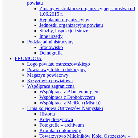
powiatu
Zmiany w strukturze organizacyjnej starostwa od
1.06.2015 r.
Regulamin organizacyjny
Jednostki organizacyjne powiatu
Słuzby, inspekcje i straże
Inne urzędy
Podział administracyjny
Środowisko
Demografia
PROMOCJA
Logo powiatu ostrzeszowskiego
Powiatowy folder edukacyjny
Magazyn powiatowy
Krzyżówka powiatowa
Współpraca zagraniczna
Współpraca z Blankenburgiem
Współpraca z Drohobyczem
Współpraca z MeiBen (Miśnia)
Linia kolejowa Ostrzeszów-Namysłaki
Historia
Kolej drezynowa
Fotografie – archiwum
Kronika i dokumenty
Towarzystwo Miłośników Kolei Ostrzeszów –