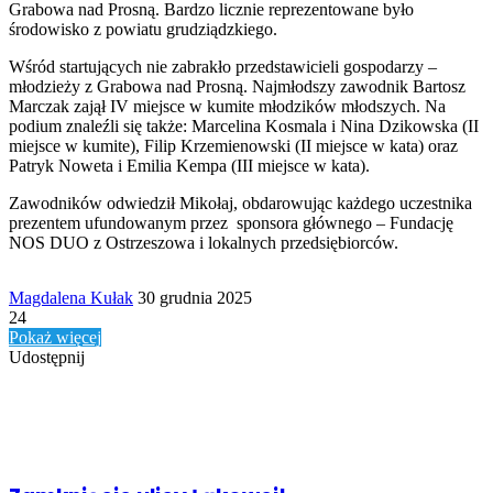
Grabowa nad Prosną. Bardzo licznie reprezentowane było
środowisko z powiatu grudziądzkiego.
Wśród startujących nie zabrakło przedstawicieli gospodarzy –
młodzieży z Grabowa nad Prosną. Najmłodszy zawodnik Bartosz
Marczak zajął IV miejsce w kumite młodzików młodszych. Na
podium znaleźli się także: Marcelina Kosmala i Nina Dzikowska (II
miejsce w kumite), Filip Krzemienowski (II miejsce w kata) oraz
Patryk Noweta i Emilia Kempa (III miejsce w kata).
Zawodników odwiedził Mikołaj, obdarowując każdego uczestnika
prezentem ufundowanym przez sponsora głównego – Fundację
NOS DUO z Ostrzeszowa i lokalnych przedsiębiorców.
Send
Magdalena Kułak
30 grudnia 2025
an
24
email
Pokaż więcej
Udostępnij
Facebook
Udostępnij
Drukuj
przez
Powiązany artykuł
Email