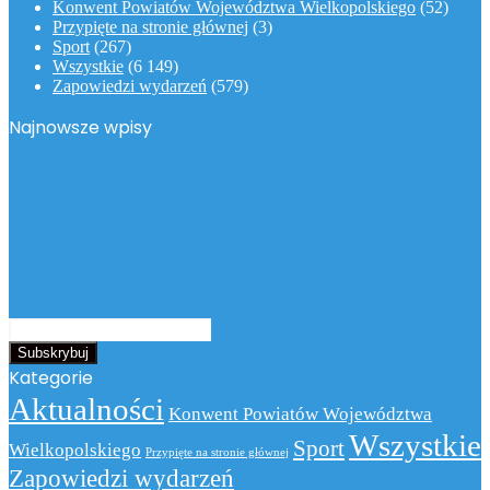
Konwent Powiatów Województwa Wielkopolskiego
(52)
Przypięte na stronie głównej
(3)
Sport
(267)
Wszystkie
(6 149)
Zapowiedzi wydarzeń
(579)
Najnowsze wpisy
Podaj
swój
adres
Kategorie
email
Aktualności
Konwent Powiatów Województwa
Wszystkie
Sport
Wielkopolskiego
Przypięte na stronie głównej
Zapowiedzi wydarzeń