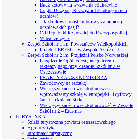
Bądź gotowy na wyzwania edukacyjne
Ciągle Uczę się, Rozwijam I Edukuję moich
uczniów!
Jak zbudować most kulturowy za pomocą
uczniowskich pasji?
Od Republiki Rzymskiej do Rzeczpospolitej
W teatrze życia
Zespół Szkół nr 1 im. Powstańców Wielkopolskich
Projekt PERFECT w Zespole Szkół nr 1
Zespół Szkół nr 2 im. Przyjaźni Polsko-Norweskiej
Urządzenie Ogólnodostępnego terenu
rekreacyjnego przy Zespole Szkół nr 2 w
Ostrzeszowie
PRAKTYKA CZYNI MISTRZA
Zawodowcy na szóstkę!
Wielojęzyczność i wielokulturowość-
wprowadzamy szkołę w europejski i cyfrowy
świat na kolejne 50 lat
Wielojęzyczność i wielokulturowość w Zespole
Szkół nr 2 – Erasmus+
TURYSTYKA
Szlaki turystyczne powiatu ostrzeszowskiego
Agroturystyka
Informator turystyczny
Orienteering