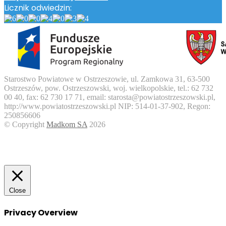
Licznik odwiedzin:
Starostwo Powiatowe w Ostrzeszowie, ul. Zamkowa 31, 63-500
Ostrzeszów, pow. Ostrzeszowski, woj. wielkopolskie, tel.: 62 732
00 40, fax: 62 730 17 71, email: starosta@powiatostrzeszowski.pl,
http://www.powiatostrzeszowski.pl NIP: 514-01-37-902, Regon:
250856606
© Copyright
Madkom SA
2026
Facebook
Twitter
WhatsApp
Telegram
Viber
Back
to
top
button
Close
Privacy Overview