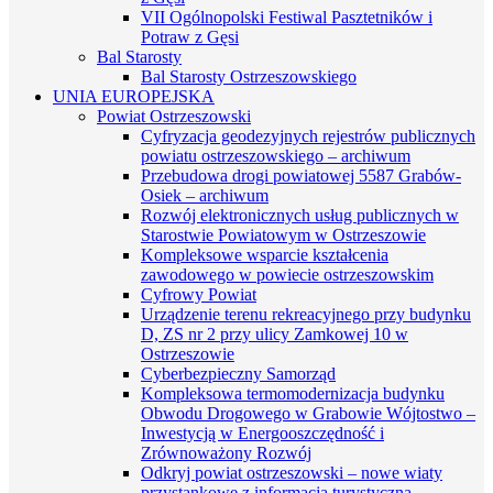
VII Ogólnopolski Festiwal Pasztetników i
Potraw z Gęsi
Bal Starosty
Bal Starosty Ostrzeszowskiego
UNIA EUROPEJSKA
Powiat Ostrzeszowski
Cyfryzacja geodezyjnych rejestrów publicznych
powiatu ostrzeszowskiego – archiwum
Przebudowa drogi powiatowej 5587 Grabów-
Osiek – archiwum
Rozwój elektronicznych usług publicznych w
Starostwie Powiatowym w Ostrzeszowie
Kompleksowe wsparcie kształcenia
zawodowego w powiecie ostrzeszowskim
Cyfrowy Powiat
Urządzenie terenu rekreacyjnego przy budynku
D, ZS nr 2 przy ulicy Zamkowej 10 w
Ostrzeszowie
Cyberbezpieczny Samorząd
Kompleksowa termomodernizacja budynku
Obwodu Drogowego w Grabowie Wójtostwo –
Inwestycją w Energooszczędność i
Zrównoważony Rozwój
Odkryj powiat ostrzeszowski – nowe wiaty
przystankowe z informacją turystyczną