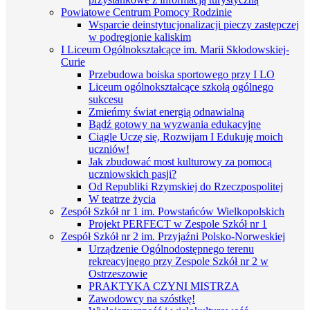
Powiatowe Centrum Pomocy Rodzinie
Wsparcie deinstytucjonalizacji pieczy zastępczej
w podregionie kaliskim
I Liceum Ogólnokształcące im. Marii Skłodowskiej-
Curie
Przebudowa boiska sportowego przy I LO
Liceum ogólnokształcące szkołą ogólnego
sukcesu
Zmieńmy świat energią odnawialną
Bądź gotowy na wyzwania edukacyjne
Ciągle Uczę się, Rozwijam I Edukuję moich
uczniów!
Jak zbudować most kulturowy za pomocą
uczniowskich pasji?
Od Republiki Rzymskiej do Rzeczpospolitej
W teatrze życia
Zespół Szkół nr 1 im. Powstańców Wielkopolskich
Projekt PERFECT w Zespole Szkół nr 1
Zespół Szkół nr 2 im. Przyjaźni Polsko-Norweskiej
Urządzenie Ogólnodostępnego terenu
rekreacyjnego przy Zespole Szkół nr 2 w
Ostrzeszowie
PRAKTYKA CZYNI MISTRZA
Zawodowcy na szóstkę!