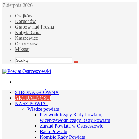
7 sierpnia 2026
Czajków
Doruchów
Grabów nad Prosną
Kobyla Góra
Kraszewice
Ostrzeszów
Mikstat
Szukaj
Menu
STRONA GŁÓWNA
AKTUALNOŚCI
NASZ POWIAT
Władze powiatu
Przewodniczący Rady Powiatu,
wiceprzewodniczący Rady Powiatu
Zarząd Powiatu w Ostrzeszowie
Rada Powiatu
Komisje Rady Powiatu