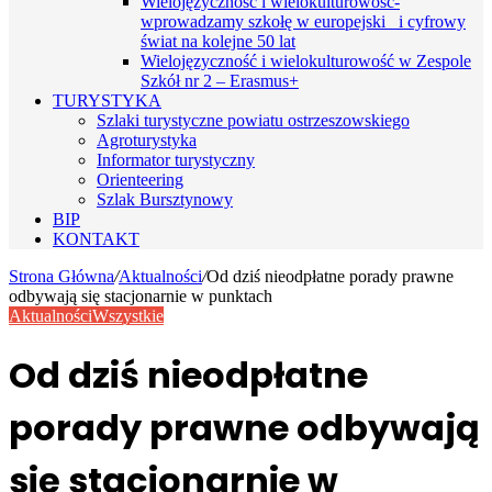
Wielojęzyczność i wielokulturowość-
wprowadzamy szkołę w europejski i cyfrowy
świat na kolejne 50 lat
Wielojęzyczność i wielokulturowość w Zespole
Szkół nr 2 – Erasmus+
TURYSTYKA
Szlaki turystyczne powiatu ostrzeszowskiego
Agroturystyka
Informator turystyczny
Orienteering
Szlak Bursztynowy
BIP
KONTAKT
Strona Główna
/
Aktualności
/
Od dziś nieodpłatne porady prawne
odbywają się stacjonarnie w punktach
Aktualności
Wszystkie
Od dziś nieodpłatne
porady prawne odbywają
się stacjonarnie w