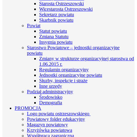
Starosta Ostrzeszowski
Wicestarosta Ostrzeszowski
Sekretarz powiatu
Skarbnik powiatu
Powiat
Statut powiatu
Zmiana Statutu
Insygnia powiatu
Starostwo Powiatowe – jednostki organizacyjne
powiatu
Zmiany w strukturze organizacyjnej starostwa od
1.06.2015 r.
Regulamin organizacyjny
Jednostki organizacyjne powiatu
Słuzby, inspekcje i straże
Inne urzędy
Podział administracyjny
Środowisko
Demografia
PROMOCJA
Logo powiatu ostrzeszowskiego
Powiatowy folder edukacyjny
Magazyn powiatowy
Krzyżówka powiatowa
Współpraca zagraniczna