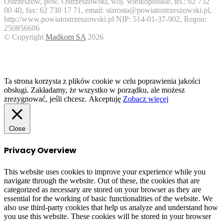
Ostrzeszów, pow. Ostrzeszowski, woj. wielkopolskie, tel.: 62 732
00 40, fax: 62 730 17 71, email: starosta@powiatostrzeszowski.pl,
http://www.powiatostrzeszowski.pl NIP: 514-01-37-902, Regon:
250856606
© Copyright
Madkom SA
2026
Facebook
Twitter
WhatsApp
Telegram
Viber
Back
to
top
button
Ta strona korzysta z plików cookie w celu poprawienia jakości
obsługi. Zakładamy, że wszystko w porządku, ale możesz
zrezygnować, jeśli chcesz.
Akceptuję
Zobacz więcej
Close
Privacy Overview
This website uses cookies to improve your experience while you
navigate through the website. Out of these, the cookies that are
categorized as necessary are stored on your browser as they are
essential for the working of basic functionalities of the website. We
also use third-party cookies that help us analyze and understand how
you use this website. These cookies will be stored in your browser