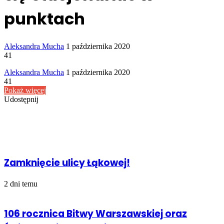
punktach
Send
Aleksandra Mucha
1 października 2020
an
41
email
Send
Aleksandra Mucha
1 października 2020
an
41
email
Pokaż więcej
Udostępnij
Facebook
Udostępnij
Drukuj
przez
Powiązany artykuł
Email
Zamknięcie ulicy Łąkowej!
2 dni temu
106 rocznica Bitwy Warszawskiej oraz