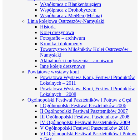
Współpraca z Blankenburgiem
Współpraca z Drohobyczem
Współpraca z MeiBen (Miśnia)
Linia kolejowa Ostrzeszów-Namysłaki
Historia
Kolej drezynowa
Fotografie – archiwum
Kronika i dokumenty
Towarzystwo Miłośników Kolei Ostrzeszów –
Namysłaki
Aktualności i ogłoszenia – archiwum
Inne koleje drezynowe
Powiatowe wystawy koni
Powiatowa Wystawa Koni, Festiwal Produktów
Lokalnych – 2011
Powiatowa Wystawa Koni, Festiwal Produktów
Lokalnych – 2008
Ogólnopolski Festiwal Pasztetników i Potraw z Gęsi
I Ogólnopolski Festiwal Pasztetników 2006
II Ogólnopolski Festiwal Pasztetników 2007
III Ogólnopolski Festiwal Pasztetników 2008
IV Ogólnopolski Festiwal Pasztetników 2009
V Ogólnopolski Festiwal Pasztetników 2010
VI Ogólnopolski Festiwal Pasztetników i Potraw
z Gęsi