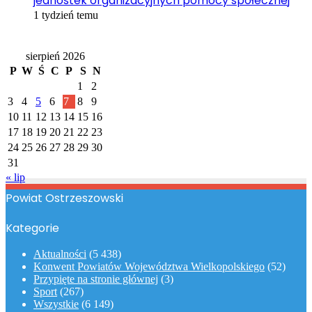
jednostek organizacyjnych pomocy społecznej
1 tydzień temu
Kalendarz
sierpień 2026
P
W
Ś
C
P
S
N
1
2
3
4
5
6
7
8
9
10
11
12
13
14
15
16
17
18
19
20
21
22
23
24
25
26
27
28
29
30
31
« lip
Powiat Ostrzeszowski
Kategorie
Aktualności
(5 438)
Konwent Powiatów Województwa Wielkopolskiego
(52)
Przypięte na stronie głównej
(3)
Sport
(267)
Wszystkie
(6 149)