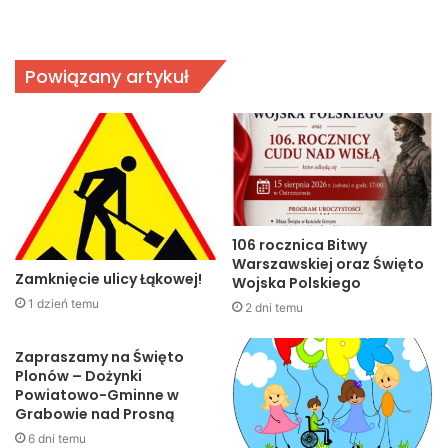
Powiązany artykuł
106 rocznica Bitwy
Warszawskiej oraz Święto
Zamknięcie ulicy Łąkowej!
Wojska Polskiego
1 dzień temu
2 dni temu
Zapraszamy na Święto
Plonów – Dożynki
Powiatowo-Gminne w
Grabowie nad Prosną
6 dni temu