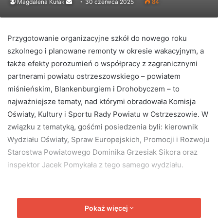
Send
Magdalena Kułak
30 czerwca 2025
84
an
email
Przygotowanie organizacyjne szkół do nowego roku
szkolnego i planowane remonty w okresie wakacyjnym, a
także efekty porozumień o współpracy z zagranicznymi
partnerami powiatu ostrzeszowskiego – powiatem
miśnieńskim, Blankenburgiem i Drohobyczem – to
najważniejsze tematy, nad którymi obradowała Komisja
Oświaty, Kultury i Sportu Rady Powiatu w Ostrzeszowie. W
związku z tematyką, gośćmi posiedzenia byli: kierownik
Wydziału Oświaty, Spraw Europejskich, Promocji i Rozwoju
Starostwa Powiatowego Dominika Grzesiak Sikora oraz
inspektor Jacek Pomykała z tego samego wydziału.
Pokaż więcej