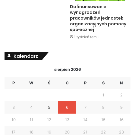
Dofinansowanie
wynagrodzeń
pracowników jednostek
organizacyjnych pomocy
społecznej
1 tydzień temu
Kalendarz
sierpień 2026
P
W
Ś
C
P
S
N
1
2
3
4
5
6
7
8
9
10
11
12
13
14
15
16
17
18
19
20
21
22
23