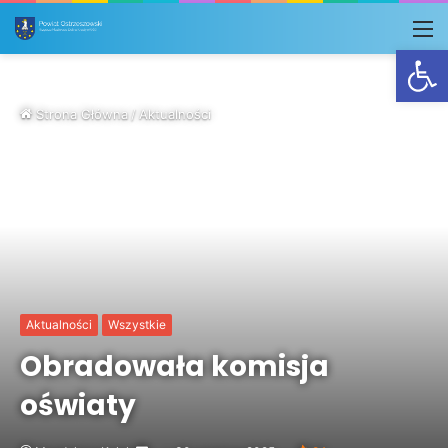
M
Otwórz
Strona Główna
/
Aktualności
Aktualności
Wszystkie
Obradowała komisja
oświaty