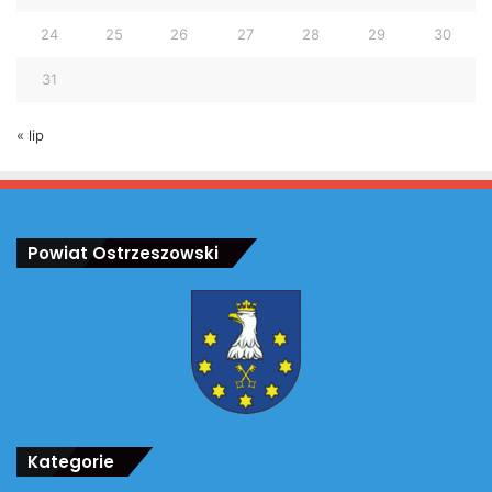
24
25
26
27
28
29
30
31
« lip
Powiat Ostrzeszowski
Kategorie