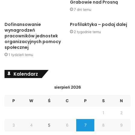
Grabowie nad Prosną
7 dni temu
Dofinansowanie
Profilaktyka – podaj dalej
wynagrodzeń
2 tygodnie temu
pracowników jednostek
organizacyjnych pomocy
społecznej
1 tydzień temu
Kalendarz
sierpień 2026
P
W
Ś
C
P
S
N
1
2
3
4
5
6
7
8
9