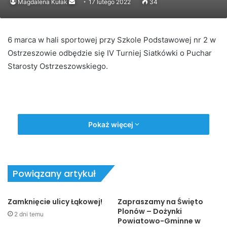
Send
Magdalena Kułak
17 lutego 2022
34
an
email
6 marca w hali sportowej przy Szkole Podstawowej nr 2 w
Ostrzeszowie odbędzie się IV Turniej Siatkówki o Puchar
Starosty Ostrzeszowskiego.
Pokaż więcej
Powiązany artykuł
Zamknięcie ulicy Łąkowej!
Zapraszamy na Święto
Plonów – Dożynki
2 dni temu
Powiatowo-Gminne w