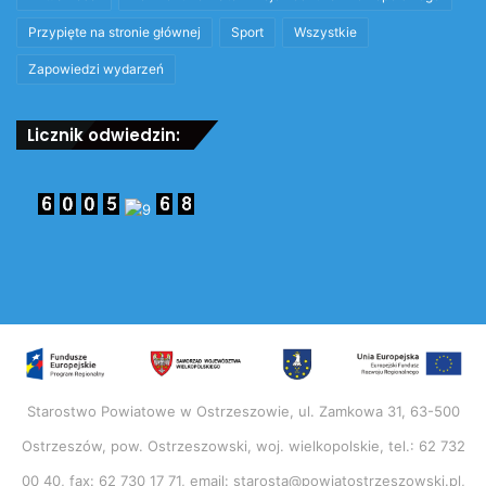
Przypięte na stronie głównej
Sport
Wszystkie
Zapowiedzi wydarzeń
Licznik odwiedzin:
Starostwo Powiatowe w Ostrzeszowie, ul. Zamkowa 31, 63-500
Ostrzeszów, pow. Ostrzeszowski, woj. wielkopolskie, tel.: 62 732
00 40, fax: 62 730 17 71, email: starosta@powiatostrzeszowski.pl,