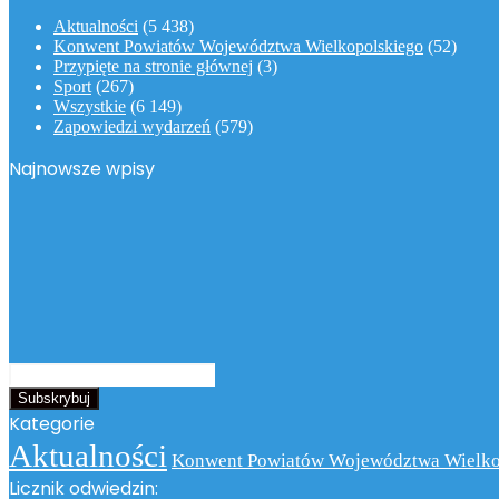
Aktualności
(5 438)
Konwent Powiatów Województwa Wielkopolskiego
(52)
Przypięte na stronie głównej
(3)
Sport
(267)
Wszystkie
(6 149)
Zapowiedzi wydarzeń
(579)
Najnowsze wpisy
Podaj
swój
adres
Kategorie
email
Aktualności
Konwent Powiatów Województwa Wielko
Licznik odwiedzin: