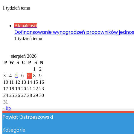
1 tydzień temu
Sprawdź również
Close
Aktualności
Dofinansowanie wynagrodzeń pracowników jednos
1 tydzień temu
Kalendarz
sierpień 2026
P
W
Ś
C
P
S
N
1
2
3
4
5
6
7
8
9
10
11
12
13
14
15
16
17
18
19
20
21
22
23
24
25
26
27
28
29
30
31
« lip
Powiat Ostrzeszowski
Kategorie