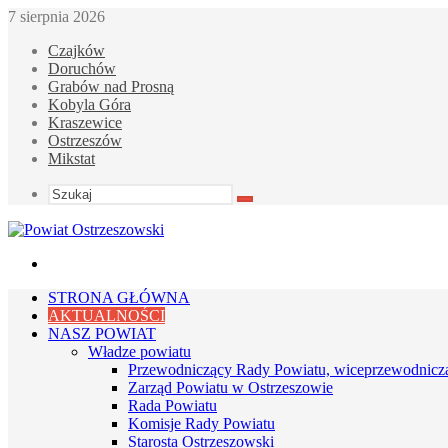
7 sierpnia 2026
Czajków
Doruchów
Grabów nad Prosną
Kobyla Góra
Kraszewice
Ostrzeszów
Mikstat
Szukaj
Menu
STRONA GŁÓWNA
AKTUALNOŚCI
NASZ POWIAT
Władze powiatu
Przewodniczący Rady Powiatu, wiceprzewodnicz
Zarząd Powiatu w Ostrzeszowie
Rada Powiatu
Komisje Rady Powiatu
Starosta Ostrzeszowski