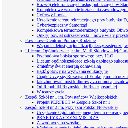
Rozwój elektronicznych usług publicznych w St
Kompleksowe wsparcie kształcenia zawodowego 
Cyfrowy Powiat
Urządzenie terenu rekreacyjnego przy budynku D
Cyberbezpieczny Samorząd
Kompleksowa termomodernizacja budynku Obwo
Odkryj powiat ostrzeszowski – nowe wiaty przyst
Powiatowe Centrum Pomocy Rodzinie
Wsparcie deinstytucjonalizacji pieczy zastępczej 
I Liceum Ogólnokształcące im. Marii Skłodowskiej-Curi
Przebudowa boiska sportowego przy I LO
Liceum ogólnokształcące szkołą ogólnego sukces
Zmieńmy świat energią odnawialną
Bądź gotowy na wyzwania edukacyjne
Ciągle Uczę się, Rozwijam I Edukuję moich uczn
Jak zbudować most kulturowy za pomocą uczniows
Od Republiki Rzymskiej do Rzeczpospolitej
W teatrze życia
Zespół Szkół nr 1 im. Powstańców Wielkopolskich
Projekt PERFECT w Zespole Szkół nr 1
Zespół Szkół nr 2 im. Przyjaźni Polsko-Norweskiej
Urządzenie Ogólnodostępnego terenu rekreacyjneg
PRAKTYKA CZYNI MISTRZA
Zawodowcy na szóstkę!
Wielojęzyczność i wielokulturowość-wprowadzamy 