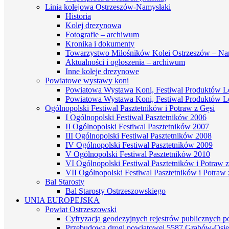
Linia kolejowa Ostrzeszów-Namysłaki
Historia
Kolej drezynowa
Fotografie – archiwum
Kronika i dokumenty
Towarzystwo Miłośników Kolei Ostrzeszów – Na
Aktualności i ogłoszenia – archiwum
Inne koleje drezynowe
Powiatowe wystawy koni
Powiatowa Wystawa Koni, Festiwal Produktów L
Powiatowa Wystawa Koni, Festiwal Produktów L
Ogólnopolski Festiwal Pasztetników i Potraw z Gęsi
I Ogólnopolski Festiwal Pasztetników 2006
II Ogólnopolski Festiwal Pasztetników 2007
III Ogólnopolski Festiwal Pasztetników 2008
IV Ogólnopolski Festiwal Pasztetników 2009
V Ogólnopolski Festiwal Pasztetników 2010
VI Ogólnopolski Festiwal Pasztetników i Potraw z
VII Ogólnopolski Festiwal Pasztetników i Potraw 
Bal Starosty
Bal Starosty Ostrzeszowskiego
UNIA EUROPEJSKA
Powiat Ostrzeszowski
Cyfryzacja geodezyjnych rejestrów publicznych 
Przebudowa drogi powiatowej 5587 Grabów-Osie