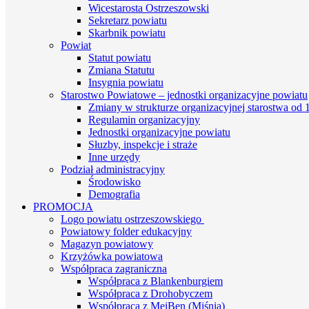
Wicestarosta Ostrzeszowski
Sekretarz powiatu
Skarbnik powiatu
Powiat
Statut powiatu
Zmiana Statutu
Insygnia powiatu
Starostwo Powiatowe – jednostki organizacyjne powiatu
Zmiany w strukturze organizacyjnej starostwa od 1
Regulamin organizacyjny
Jednostki organizacyjne powiatu
Słuzby, inspekcje i straże
Inne urzędy
Podział administracyjny
Środowisko
Demografia
PROMOCJA
Logo powiatu ostrzeszowskiego
Powiatowy folder edukacyjny
Magazyn powiatowy
Krzyżówka powiatowa
Współpraca zagraniczna
Współpraca z Blankenburgiem
Współpraca z Drohobyczem
Współpraca z MeiBen (Miśnia)