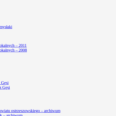
mysłaki
okalnych – 2011
okalnych – 2008
 Gęsi
z Gęsi
powiatu ostrzeszowskiego – archiwum
k – archiwum