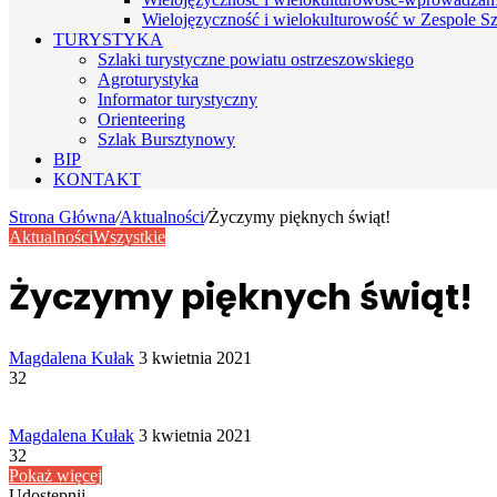
Wielojęzyczność i wielokulturowość w Zespole Sz
TURYSTYKA
Szlaki turystyczne powiatu ostrzeszowskiego
Agroturystyka
Informator turystyczny
Orienteering
Szlak Bursztynowy
BIP
KONTAKT
Strona Główna
/
Aktualności
/
Życzymy pięknych świąt!
Aktualności
Wszystkie
Życzymy pięknych świąt!
Send
Magdalena Kułak
3 kwietnia 2021
an
32
email
Send
Magdalena Kułak
3 kwietnia 2021
an
32
email
Pokaż więcej
Udostępnij