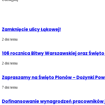
Facebook
Udostępnij
Drukuj
przez
Powiązany artykuł
Email
Zamknięcie ulicy Łąkowej!
2 dni temu
106 rocznica Bitwy Warszawskiej oraz Święto
2 dni temu
Zapraszamy na Święto Plonów – Dożynki Po
7 dni temu
Dofinansowanie wynagrodzeń pracowników j