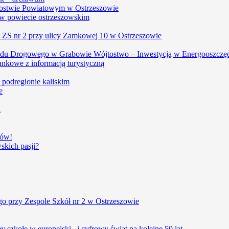
arostwie Powiatowym w Ostrzeszowie
w powiecie ostrzeszowskim
, ZS nr 2 przy ulicy Zamkowej 10 w Ostrzeszowie
du Drogowego w Grabowie Wójtostwo – Inwestycją w Energooszczę
ankowe z informacją turystyczną
w podregionie kaliskim
e
u
iów!
kich pasji?
o przy Zespole Szkół nr 2 w Ostrzeszowie
szkołę w europejski i cyfrowy świat na kolejne 50 lat